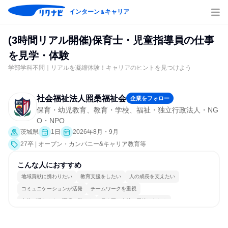
インターン
キャリア
＆
(3時間リアル開催)保育士・児童指導員の仕事
を見学・体験
学部学科不問｜リアルを凝縮体験！キャリアのヒントを見つけよう
社会福祉法人照桑福祉会
企業をフォロー
保育・幼児教育、教育・学校、福祉・独立行政法人・NG
O・NPO
茨城県
1日
2026年8月・9月
27卒 | オープン・カンパニー&キャリア教育等
こんな人におすすめ
地域貢献に携わりたい
教育支援をしたい
人の成長を支えたい
コミュニケーションが活発
チームワークを重視
女性が働きやすい環境で働ける
長く同じ会社に居続けられる
一つの専門分野を極める
人とたくさん会話する
目標に追われず働ける