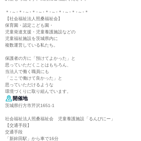
＊･～･＊･～･＊･～･＊･～･＊･～･＊･～･＊
【社会福祉法人照桑福祉会】
保育園・認定こども園・
児童発達支援・児童養護施設などの
児童福祉施設を茨城県内に
複数運営している私たち。
保護者の方に「預けてよかった」と
思っていただくことはもちろん、
当法人で働く職員にも
「ここで働けて良かった」と
思っていただけるような
環境づくりに取り組んでいます。
開催地
茨城県行方市芹沢1651-1
社会福祉法人照桑福祉会 児童養護施設「るんびにー」
【交通手段】
交通手段
「新鉾田駅」から車で16分