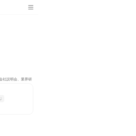
、会社説明会、業界研
む