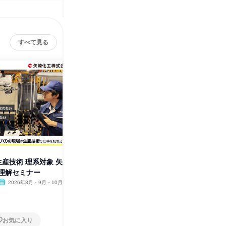
すべて見る
生産技術 理系対象 矢
愛知/犬山 設計開発 理系対
静岡市 
理解セミナー
象 矢崎化工会社理解セミナー
工会社理
2026年8月・9月・10月
オンライン
2026年8月・9月・10
オンラ
月・11月
1日
1日
お気に入り
お気に入り