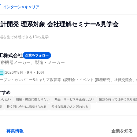
インターン
キャリア
＆
設計開発 理系対象 会社理解セミナー&見学会
場を生で体感できる1Day見学
工株式会社
企業をフォロー
医療機器メーカー、製造・メーカー
2026年8月・9月・10月
 | オープン・カンパニー&キャリア教育等（説明会・イベント [職種研究、社員交流会
すすめ
わりたい
機械・機器に携わりたい
商品・サービスを企画したい
情熱を持って仕事に取り組
視
長く同じ会社に居続けられる
多様な職種の人と関われる
募集情報
企業を知る