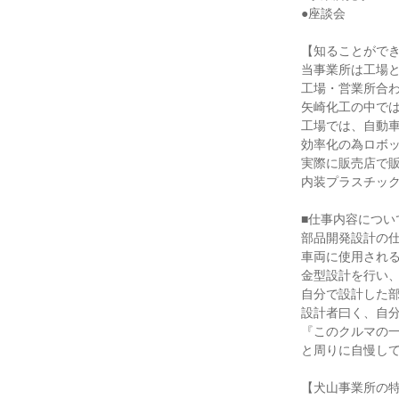
●座談会
【知ることがで
当事業所は工場
工場・営業所合わ
矢崎化工の中で
工場では、自動
効率化の為ロボ
実際に販売店で
内装プラスチッ
■仕事内容につい
部品開発設計の
車両に使用され
金型設計を行い
自分で設計した
設計者曰く、自
『このクルマの
と周りに自慢し
【犬山事業所の