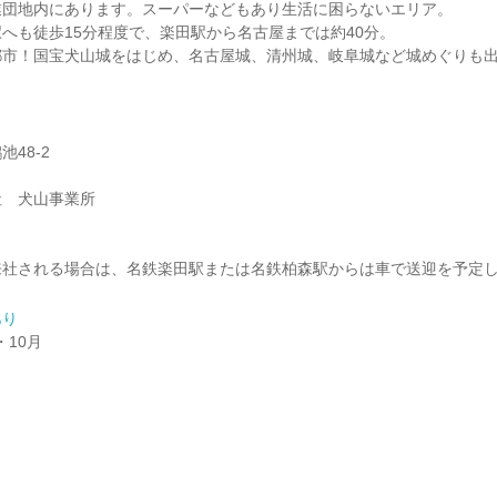
業団地内にあります。スーパーなどもあり生活に困らないエリア。
へも徒歩15分程度で、楽田駅から名古屋までは約40分。
都市！国宝犬山城をはじめ、名古屋城、清州城、岐阜城など城めぐりも
48-2
社 犬山事業所
来社される場合は、名鉄楽田駅または名鉄柏森駅からは車で送迎を予定
あり
・10月
】