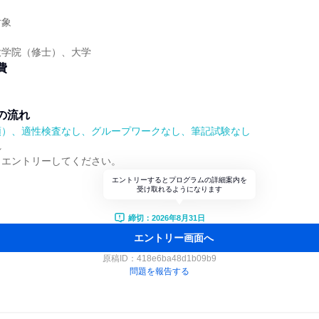
】
対象
大学院（修士）、大学
費
の流れ
順）、適性検査なし、グループワークなし、筆記試験なし
れ
りエントリーしてください。
エントリーするとプログラムの詳細案内を
受け取れるようになります
締切：2026年8月31日
エントリー画面へ
原稿ID：
418e6ba48d1b09b9
問題を報告する