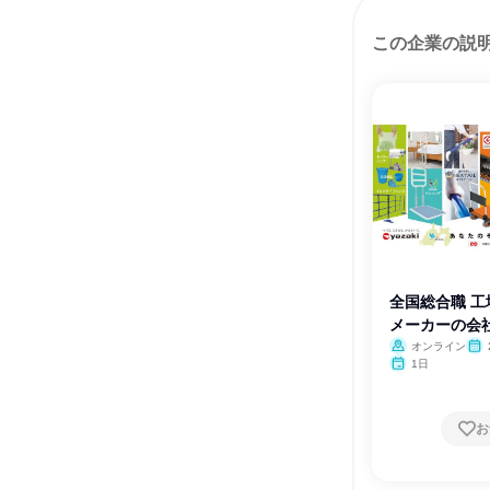
この企業の説
全国総合職 
メーカーの会
オンライン
1日
お