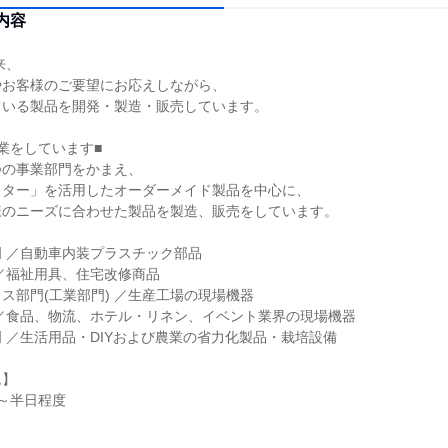
内容
来、
やお客様のご要望にお応えしながら、
ている製品を開発・製造・販売しています。
業をしています■
つの事業部門をかまえ、
クター」を活用したオーダーメイド製品を中心に、
様のニーズに合わせた製品を製造、販売をしています。
 ／自動車内装プラスチック部品
／福祉用具、住宅改修商品
ス部門(工業部門) ／生産工場の現場機器
／食品、物流、ホテル・リネン、イベント業界の現場機器
 ／生活用品・DIYおよび農業の省力化製品・栽培設備
ム】
～半日程度