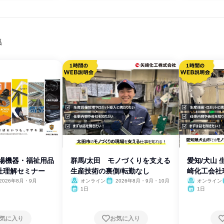
集
工場機器・福祉用品
群馬/太田 モノづくりを支える
愛知/犬山 
社理解セミナー
生産技術の裏側/転勤なし
崎化工会社
2026年8月・9月
オンライン
2026年8月・9月・10月
オンライン
1日
1日
気に入り
お気に入り