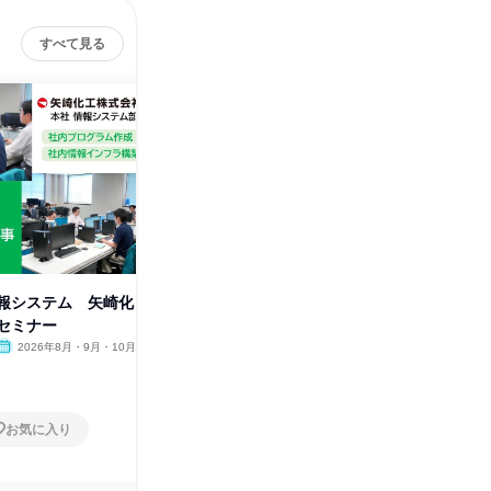
すべて見る
報システム 矢崎化
群馬/太田 モノづくりを支える
愛知/犬
セミナー
生産技術の裏側/転勤なし
崎化工会
2026年8月・9月・10月
オンライン
2026年8月・9月・10月
オンラ
1日
1日
お気に入り
お気に入り