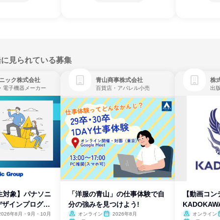
緒に見られている募集
ニック株式会社
青山商事株式会社
株式
・電子機器メーカー
百貨店・アパレル小売
出
生対象】パナソニ
「洋服の青山」の仕事体験で自
【動画コン
デザインプログラ
分の強みを見つけよう!
KADOKA
2026年8月・9月・10月
オンライン
2026年8月
オンライン