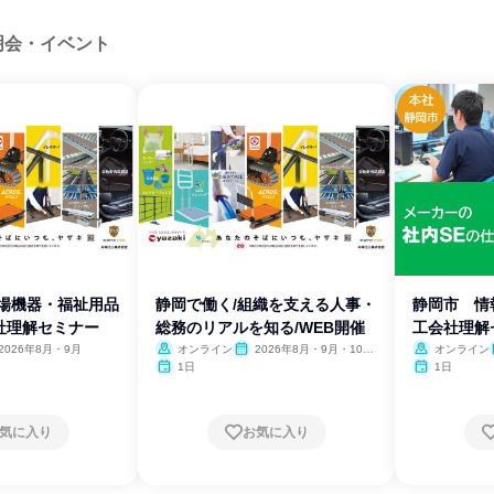
明会・イベント
工場機器・福祉用品
静岡で働く/組織を支える人事・
静岡市 情
社理解セミナー
総務のリアルを知る/WEB開催
工会社理解
2026年8月・9月
オンライン
2026年8月・9月・10
オンライン
月・11月・12月
1日
1日
気に入り
お気に入り