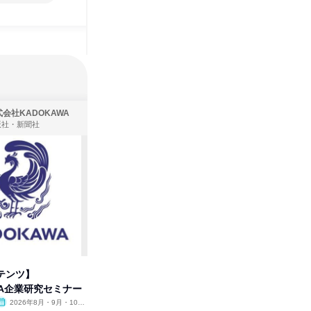
会社KADOKAWA
株式会社住まいず
版社・新聞社
製造・メーカー、建築設計
テンツ】
先着順・選考なし|注文住宅の総
プログラ
WA企業研究セミナー
合職|会社説明会&社長座談会
しくアル
2026年8月・9月・10
オンライン
2026年8月・9月
オンラ