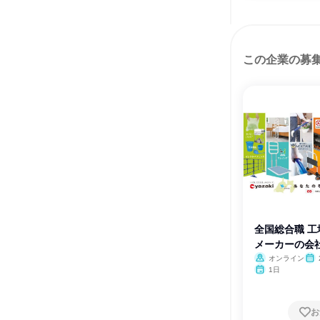
この企業の募
全国総合職 
メーカーの会
オンライン
1日
お