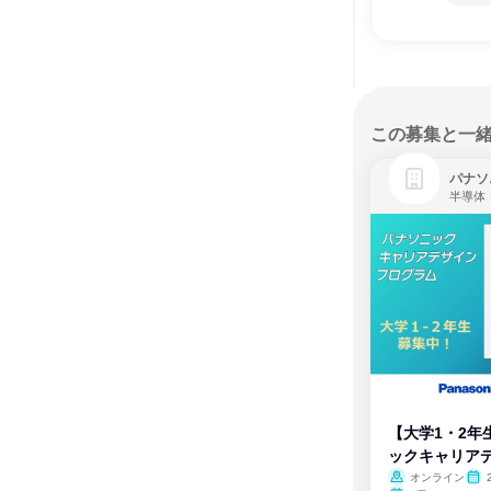
この募集と一
パナソ
半導体
【大学1・2年
ックキャリア
ム
オンライン