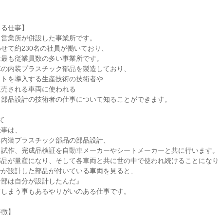
きる仕事】
と営業所が併設した事業所です。
せて約230名の社員が働いており、
は最も従業員数の多い事業所です。
車の内装プラスチック部品を製造しており、
ットを導入する生産技術の技術者や
販売される車両に使われる
ク部品設計の技術者の仕事について知ることができます。
て
仕事は、
る内装プラスチック部品の部品設計、
、試作、完成品検証を自動車メーカーやシートメーカーと共に行います
部品が量産になり、そして各車両と共に世の中で使われ続けることにな
分が設計した部品が付いている車両を見ると、
一部は自分が設計したんだ』
てしまう事もあるやりがいのある仕事です。
特徴】