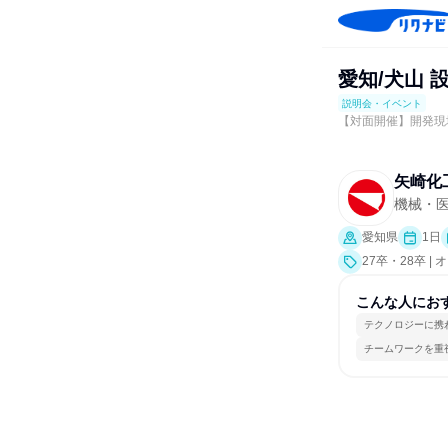
愛知/犬山 
説明会・イベント
【対面開催】開発現
矢崎化
機械・
愛知県
1日
27卒・28卒
究]）
こんな人にお
テクノロジーに携
チームワークを重