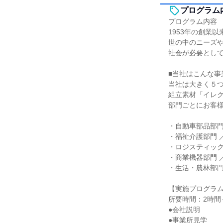
プログラム
プログラム内容
1953年の創業以
世の中のニーズ
社会が必要とし
■当社はこんな事
当社は大きく５
組立素材「イレ
部門ごとにお客
・自動車部品部門
・福祉介護部門 
・ロジスティック
・商業機器部門 
・生活・農林部門
【実施プログラ
所要時間：2時間
●会社説明
●事業所見学