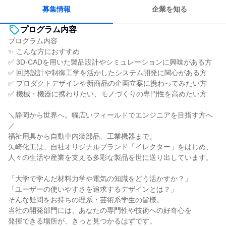
若手が裁量を持てる環境
募集情報
企業を知る
プログラム内容
プログラム内容
✨ こんな方におすすめ
✅ 3D-CADを用いた製品設計やシミュレーションに興味がある方
✅ 回路設計や制御工学を活かしたシステム開発に関心がある方
✅ プロダクトデザインや新商品の企画立案に携わってみたい方
✅ 機械・機器に携わりたい、モノづくりの専門性を高めたい方
＼静岡から世界へ。幅広いフィールドでエンジニアを目指す方へ
／
福祉用具から自動車内装部品、工業機器まで。
矢崎化工は、自社オリジナルブランド「イレクター」をはじめ、
人々の生活や産業を支える多彩な製品を世に送り出しています。
「大学で学んだ材料力学や電気の知識をどう活かすか？」
「ユーザーの使いやすさを追求するデザインとは？」
そんな疑問をお持ちの理系・芸術系学生の皆様。
当社の開発部門には、あなたの専門性や技術への好奇心を
発揮できる場所が、きっと見つかるはずです。