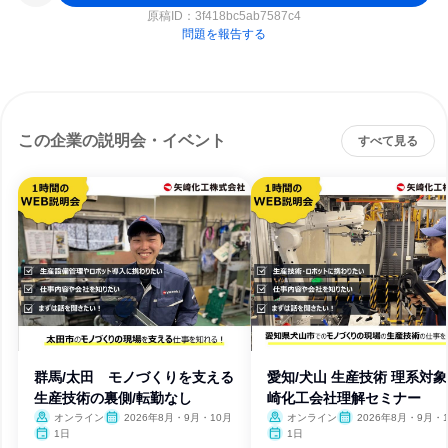
原稿ID：
3f418bc5ab7587c4
問題を報告する
この企業の説明会・イベント
すべて見る
群馬/太田 モノづくりを支える
愛知/犬山 生産技術 理系対象
生産技術の裏側/転勤なし
崎化工会社理解セミナー
オンライン
2026年8月・9月・10月
オンライン
2026年8月・9月・
1日
1日