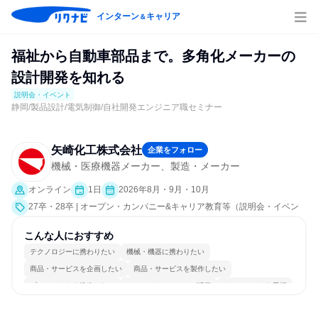
インターン
キャリア
＆
福祉から自動車部品まで。多角化メーカーの
設計開発を知れる
説明会・イベント
静岡/製品設計/電気制御/自社開発エンジニア職セミナー
矢崎化工株式会社
企業をフォロー
機械・医療機器メーカー、製造・メーカー
オンライン
1日
2026年8月・9月・10月
27卒・28卒 | オープン・カンパニー&キャリア教育等（説明会・イベン
ト [職種研究、職場見学会、会社説明会、業界研究]）
こんな人におすすめ
テクノロジーに携わりたい
機械・機器に携わりたい
商品・サービスを企画したい
商品・サービスを製作したい
プロジェクトを推進したい
コミュニケーションが活発
チームワークを重視
長く同じ会社に居続けられる
多様な職種の人と関われる