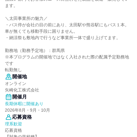
ます。
＼太田事業所の魅力／
・バス停が会社の目の前にあり、太田駅や熊谷駅にもバス１本。
車が無くても移動手段に困りません。
・納涼祭も敷地内で行うなど事業所一体で盛り上げてます。
勤務地（勤務予定地）：群馬県
※本プログラムの開催地ではなく入社された際の配属予定勤務地
です
転勤無し
開催地
オンライン
矢崎化工株式会社
開催月
長期休暇に開催あり
2026年8月・9月・10月
応募資格
理系歓迎
応募資格
【対象の学校種】