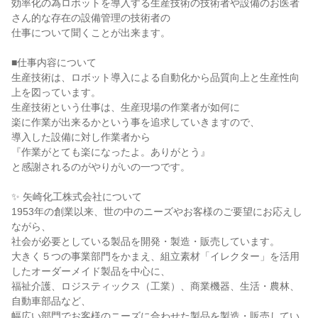
効率化の為ロボットを導入する生産技術の技術者や設備のお医者
さん的な存在の設備管理の技術者の
仕事について聞くことが出来ます。
■仕事内容について
生産技術は、ロボット導入による自動化から品質向上と生産性向
上を図っています。
生産技術という仕事は、生産現場の作業者が如何に
楽に作業が出来るかという事を追求していきますので、
導入した設備に対し作業者から
『作業がとても楽になったよ。ありがとう』
と感謝されるのがやりがいの一つです。
✨ 矢崎化工株式会社について
1953年の創業以来、世の中のニーズやお客様のご要望にお応えし
ながら、
社会が必要としている製品を開発・製造・販売しています。
大きく５つの事業部門をかまえ、組立素材「イレクター」を活用
したオーダーメイド製品を中心に、
福祉介護、ロジスティックス（工業）、商業機器、生活・農林、
自動車部品など、
幅広い部門でお客様のニーズに合わせた製品を製造・販売してい