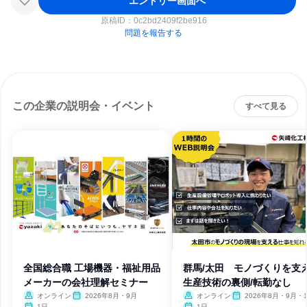
エントリー画面へ
原稿ID：
0c2bd2409f2be916
問題を報告する
この企業の説明会・イベント
すべて見る
全国総合職 工場機器・福祉用品
群馬/太田 モノづくりを支
メーカーの会社理解セミナー
生産技術の裏側/転勤なし
オンライン
2026年8月・9月
オンライン
2026年8月・9月・
1日
1日