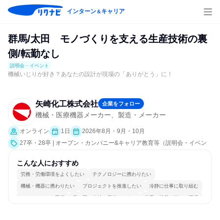
インターン
キャリア
＆
群馬/太田 モノづくりを支える生産技術の裏
側/転勤なし
説明会・イベント
機械いじりが好き？あなたの設計が現場の「ありがとう」に！
矢崎化工株式会社
企業をフォロー
機械・医療機器メーカー、製造・メーカー
オンライン
1日
2026年8月・9月・10月
27卒・28卒 | オープン・カンパニー&キャリア教育等（説明会・イベン
ト [職種研究、会社説明会、業界研究]）
こんな人におすすめ
労務・労働環境をよくしたい
テクノロジーに携わりたい
機械・機器に携わりたい
プロジェクトを推進したい
冷静に仕事に取り組む
チームワークを重視
長く同じ会社に居続けられる
若手が裁量を持てる環境