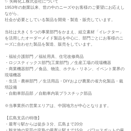
✨ 矢崎化工株式会社について
1953年の創業以来、世の中のニーズやお客様のご要望にお応えし
ながら、
社会が必要としている製品を開発・製造・販売しています。
当社は大きく５つの事業部門をかまえ、組立素材「イレクター」
を活用したオーダーメイド製品を中心に、部門ごとにお客様のニ
ーズに合わせた製品を製造、販売をしています。
・福祉介護部門 ／福祉用具、住宅改修商品
・ロジスティックス部門(工業部門) ／生産工場の現場機器
・商業機器部門 ／食品、物流、ホテル・リネン、イベント業界の
現場機器
・生活・農林部門 ／生活用品・DIYおよび農業の省力化製品・栽
培設備
・自動車部品部 ／自動車内装プラスチック部品
※当事業所の営業エリアは、中国地方が中心となります。
【広島支店の特徴】
・最寄り駅からは徒歩３分、広島まで20分
・観光地の安芸の宮島の最寄り駅まで15分。パワースポットの厳