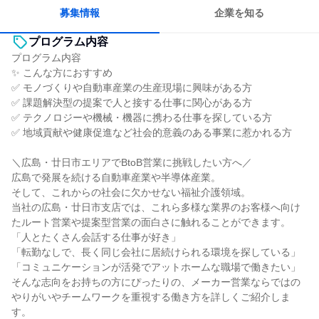
募集情報
企業を知る
プログラム内容
プログラム内容
✨ こんな方におすすめ
✅ モノづくりや自動車産業の生産現場に興味がある方
✅ 課題解決型の提案で人と接する仕事に関心がある方
✅ テクノロジーや機械・機器に携わる仕事を探している方
✅ 地域貢献や健康促進など社会的意義のある事業に惹かれる方
＼広島・廿日市エリアでBtoB営業に挑戦したい方へ／
広島で発展を続ける自動車産業や半導体産業。
そして、これからの社会に欠かせない福祉介護領域。
当社の広島・廿日市支店では、これら多様な業界のお客様へ向け
たルート営業や提案型営業の面白さに触れることができます。
「人とたくさん会話する仕事が好き」
「転勤なしで、長く同じ会社に居続けられる環境を探している」
「コミュニケーションが活発でアットホームな職場で働きたい」
そんな志向をお持ちの方にぴったりの、メーカー営業ならではの
やりがいやチームワークを重視する働き方を詳しくご紹介しま
す。