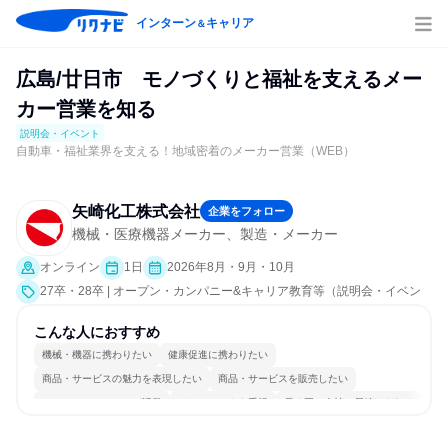
インターン
キャリア
＆
広島/廿日市 モノづくりと福祉を支えるメー
カー営業を知る
説明会・イベント
自動車・福祉業界を支える！地域密着のメーカー営業（WEB）
矢崎化工株式会社
企業をフォロー
機械・医療機器メーカー、製造・メーカー
オンライン
1日
2026年8月・9月・10月
27卒・28卒 | オープン・カンパニー&キャリア教育等（説明会・イベン
ト [職種研究、会社説明会、業界研究]）
こんな人におすすめ
機械・機器に携わりたい
健康促進に携わりたい
商品・サービスの魅力を表現したい
商品・サービスを販売したい
コミュニケーションが活発
チームワークを重視
長く同じ会社に居続けられる
若手が裁量を持てる環境