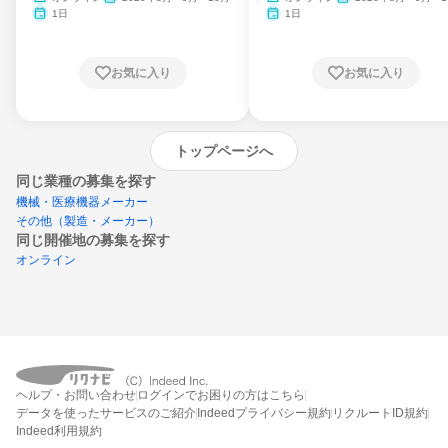
月・11月・12月
1日
1日
お気に入り
お気に入り
トップページへ
同じ業種の募集を探す
機械・医療機器メーカー
その他（製造・メーカー）
同じ開催地の募集を探す
オンライン
エントリーするとプログラムの詳細案内を
ヘルプ・お問い合わせ
ログインでお困りの方はこちら
受け取れるようになります
データを使ったサービスのご紹介
Indeedプライバシー規約
リクルートID規約
Indeed利用規約
締切：2026年8月31日