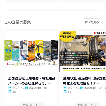
この企業の募集
すべて見る
全国総合職 工場機器・福祉用品
愛知/犬山 生産技術 理系対象
メーカーの会社理解セミナー
崎化工会社理解セミナー
オンライン
2026年8月・9月
オンライン
2026年8月・9月・
1日
1日
お気に入り
お気に入り