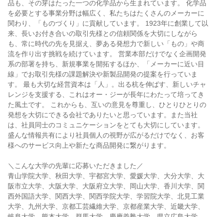
品も、その芽はたった一つの化学品から生まれています。 化学品
を必要とする事業分野は幅広く、私たちはたくさんのメーカーに
関わり、「ものづくり」に貢献しています。 1923年に創業して以
来、長いお付き合いの取引先様との信頼関係を大切にしながら
も、常に時代の先を見据え、夢ある発想力で新しい「もの」や商
流を作り出す挑戦を続けています。 営業本部だけでなく企画開発
系の部署を持ち、新規事業を開拓するほか、「メーカーに近い目
線」でお取引先様の課題解決や新製品開発の提案を行っていま
す。 最も大切な経営資本は「人」。出る杭を伸ばす、新しいチャ
レンジを支援する、これはオー・ジーが長年にわたって培ってき
た風土です。 これからも、互いの意見を尊重し、ひとりひとりの
発想を大切にできる会社でありたいと思っています。また当社
は、社員同士のコミュニケーションをとても大切にしています。
盛んな情報共有により社員個人の視野が広がるだけでなく、お客
様へのサービス向上や新たな商品開発に繋がります。
＼こんな大学の先輩に応募いただきました／
青山学院大学、秋田大学、宇都宮大学、愛媛大学、大分大学、大
阪市立大学、大阪大学、大阪府立大学、岡山大学、香川大学、関
西外国語大学、関西大学、関西学院大学、学習院大学、北見工業
大学、九州大学、京都工芸繊維大学、京都産業大学、近畿大学、
岐阜大学、熊本大学、群馬大学、慶應義塾大学、県立広島大学、