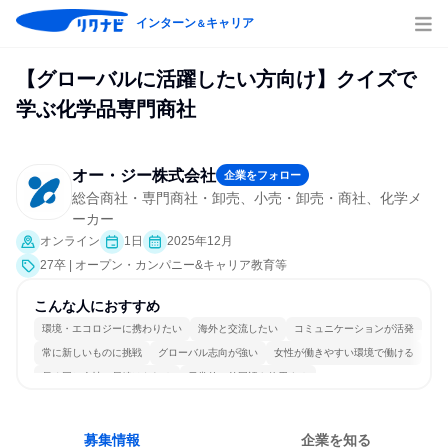
インターン
キャリア
＆
【グローバルに活躍したい方向け】クイズで
学ぶ化学品専門商社
オー・ジー株式会社
企業をフォロー
総合商社・専門商社・卸売、小売・卸売・商社、化学メ
ーカー
オンライン
1日
2025年12月
27卒 | オープン・カンパニー&キャリア教育等
こんな人におすすめ
環境・エコロジーに携わりたい
海外と交流したい
コミュニケーションが活発
常に新しいものに挑戦
グローバル志向が強い
女性が働きやすい環境で働ける
長く同じ会社に居続けられる
日常的に外国語を使用する
一つの専門分野を極める
若手が裁量を持てる環境
募集情報
企業を知る