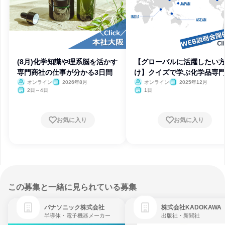
(8月)化学知識や理系脳を活かす
【グローバルに活躍したい
専門商社の仕事が分かる3日間
け】クイズで学ぶ化学品専
社
オンライン
2026年8月
オンライン
2025年12月
2日～4日
1日
お気に入り
お気に入り
この募集と一緒に見られている募集
パナソニック株式会社
株式会社KADOKAWA
半導体・電子機器メーカー
出版社・新聞社