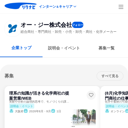
インターン
キャリア
＆
オー・ジー株式会社
フォロー
総合商社・専門商社・卸売・小売・卸売・商社・化学メーカー
企業トップ
説明会・イベント
募集一覧
募集
すべて見る
理系の知識が活きる化学商社の提
(8月)化学
案営業/WEB
門商社の仕
実験や分析の論理的思考で、モノづくりの課題を解決！
説明会・イベント
説明会・イベン
大阪府
2026年8月・9月
1日
オンライン