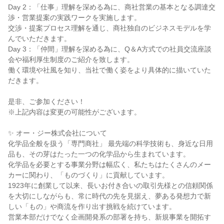
Day 2：「仕事」理解を深める為に、商社営業の基本となる調達交
渉・営業提案の実践ワークを実施します。
交渉・提案プロセス理解を通じ、商社独自のビジネスモデルを学
んでいただきます。
Day 3：「仲間」理解を深める為に、Q＆A方式での社員交流座談
会や福利厚生制度のご紹介を致します。
働く環境や社風を知り、当社で働く姿をより具体的に描いていた
だきます。
是非、ご参加ください！
※上記内容は変更の可能性がございます。
✨ オー・ジー株式会社について
化学品全般を扱う「専門商社」 最先端の科学技術も、身近な日用
品も、その芽はたった一つの化学品から生まれています。
化学品を必要とする事業分野は幅広く、私たちはたくさんのメー
カーに関わり、「ものづくり」に貢献しています。
1923年に創業して以来、長いお付き合いの取引先様との信頼関係
を大切にしながらも、常に時代の先を見据え、夢ある発想力で新
しい「もの」や商流を作り出す挑戦を続けています。
営業本部だけでなく企画開発系の部署を持ち、新規事業を開拓す