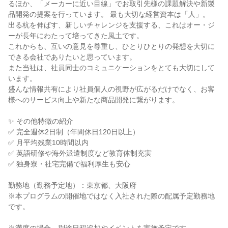
るほか、「メーカーに近い目線」でお取引先様の課題解決や新製
品開発の提案を行っています。 最も大切な経営資本は「人」。
出る杭を伸ばす、新しいチャレンジを支援する、これはオー・ジ
ーが長年にわたって培ってきた風土です。
これからも、互いの意見を尊重し、ひとりひとりの発想を大切に
できる会社でありたいと思っています。
また当社は、社員同士のコミュニケーションをとても大切にして
います。
盛んな情報共有により社員個人の視野が広がるだけでなく、お客
様へのサービス向上や新たな商品開発に繋がります。
✨ その他特徴の紹介
✅ 完全週休2日制（年間休日120日以上）
✅ 月平均残業10時間以内
✅ 英語研修や海外派遣制度など教育体制充実
✅ 独身寮・社宅完備で福利厚生も安心
勤務地（勤務予定地）：東京都、大阪府
※本プログラムの開催地ではなく入社された際の配属予定勤務地
です。