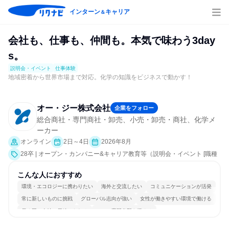
インターン
キャリア
＆
会社も、仕事も、仲間も。本気で味わう3day
s。
説明会・イベント
仕事体験
地域密着から世界市場まで対応。化学の知識をビジネスで動かす！
オー・ジー株式会社
企業をフォロー
総合商社・専門商社・卸売、小売・卸売・商社、化学メ
ーカー
オンライン
2日～4日
2026年8月
28卒 | オープン・カンパニー&キャリア教育等（説明会・イベント [職種
研究、課題解決プログラム、社員交流会、会社説明会、業界研究]、仕事
体験）
こんな人におすすめ
環境・エコロジーに携わりたい
海外と交流したい
コミュニケーションが活発
常に新しいものに挑戦
グローバル志向が強い
女性が働きやすい環境で働ける
長く同じ会社に居続けられる
一つの専門分野を極める
若手が裁量を持てる環境
人とたくさん会話する