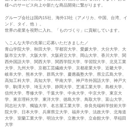
様へのサービス向上や新たな商品開発に繋がります。
グループ会社は国内15社、海外13社（アメリカ、中国、台湾、イ
ンド、タイ、他 ）。
世界の産業を視野に入れ、「ものづくり」に貢献しています。
＼こんな大学の先輩に応募いただきました／
青山学院大学、秋田大学、宇都宮大学、愛媛大学、大分大学、大
阪市立大学、大阪大学、大阪府立大学、岡山大学、香川大学、関
西外国語大学、関西大学、関西学院大学、学習院大学、北見工業
大学、九州大学、京都工芸繊維大学、京都産業大学、近畿大学、
岐阜大学、熊本大学、群馬大学、慶應義塾大学、県立広島大学、
高知工科大学、高知大学、甲南大学、神戸市外国語大学、神戸大
学、駒澤大学、埼玉大学、静岡大学、芝浦工業大学、島根大学、
信州大学、専修大学、千葉大学、中央大学、中京大学、東京大
学、東京理科大学、東洋大学、徳島大学、鳥取大学、富山大学、
同志社大学、獨協大学、名古屋工業大学、奈良先端科学技術大学
院大学、日本大学、兵庫県立大学、福井大学、法政大学、北海道
大学、室蘭工業大学、明治大学、立教大学、立命館大学、早稲田
大学