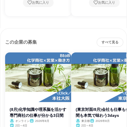
お気に入り
お気に入り
この企業の募集
すべて見る
(8月)化学知識や理系脳を活かす
(東京対面/8月)会社も仕事も
専門商社の仕事が分かる3日間
間も本気で味わう3days
オンライン
2026年8月
東京都
2026年8月
2日～4日
2日～4日