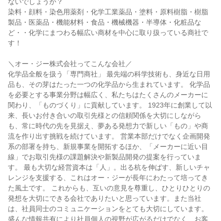
ないでしょうか？
染料・顔料・染色用薬剤・化学工業薬品・塗料・原料樹脂・樹脂
製品・医薬品・機能材料・食品・機械機器・半導体・化粧品な
ど・・化学にまつわる幅広い商材を中心に取り扱っている商社で
す！
＼オー・ジー株式会社ってこんな会社／
化学品全般を扱う「専門商社」 最先端の科学技術も、身近な日用
品も、その芽はたった一つの化学品から生まれています。 化学品
を必要とする事業分野は幅広く、私たちはたくさんのメーカーに
関わり、「ものづくり」に貢献しています。 1923年に創業して以
来、長いお付き合いの取引先様との信頼関係を大切にしながら
も、常に時代の先を見据え、夢ある発想力で新しい「もの」や商
流を作り出す挑戦を続けています。 営業本部だけでなく企画開発
系の部署を持ち、新規事業を開拓するほか、「メーカーに近い目
線」でお取引先様の課題解決や新製品開発の提案を行っていま
す。 最も大切な経営資本は「人」。出る杭を伸ばす、新しいチャ
レンジを支援する、これはオー・ジーが長年にわたって培ってき
た風土です。 これからも、互いの意見を尊重し、ひとりひとりの
発想を大切にできる会社でありたいと思っています。また当社
は、社員同士のコミュニケーションをとても大切にしています。
盛んな情報共有により社員個人の視野が広がるだけでなく、お客