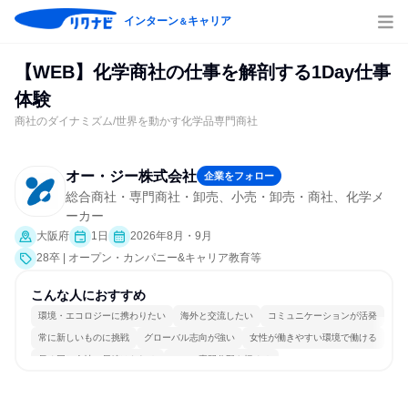
インターン
キャリア
＆
【WEB】化学商社の仕事を解剖する1Day仕事
体験
商社のダイナミズム/世界を動かす化学品専門商社
オー・ジー株式会社
企業をフォロー
総合商社・専門商社・卸売、小売・卸売・商社、化学メ
ーカー
大阪府
1日
2026年8月・9月
28卒 | オープン・カンパニー&キャリア教育等
こんな人におすすめ
環境・エコロジーに携わりたい
海外と交流したい
コミュニケーションが活発
常に新しいものに挑戦
グローバル志向が強い
女性が働きやすい環境で働ける
長く同じ会社に居続けられる
一つの専門分野を極める
若手が裁量を持てる環境
人とたくさん会話する