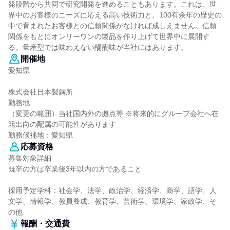
発段階から共同で研究開発を進めることもあります。これは、世
界中のお客様のニーズに応える高い技術力と、100有余年の歴史の
中で育まれたお客様との信頼関係がなければ成しえません。信頼
関係をもとにオンリーワンの製品を作り上げて世界中に展開す
る。量産型では味わえない醍醐味が当社にはあります。
開催地
愛知県
株式会社日本製鋼所
勤務地
（変更の範囲）当社国内外の拠点等 ※将来的にグループ会社へ在
籍出向の配属の可能性があります
勤務候補地：愛知県
応募資格
募集対象詳細
既卒の方は卒業後3年以内の方であること
採用予定学科：社会学、法学、政治学、経済学、商学、語学、人
文学、情報学、教員養成、教育学、芸術学、環境学、家政学、そ
の他
報酬・交通費