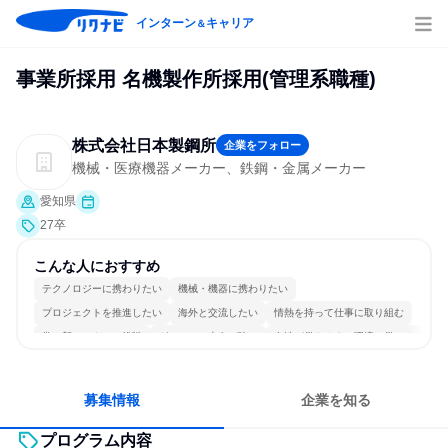
インターン
キャリア
＆
事業所採用 名機製作所採用(管理系職種)
株式会社日本製鋼所
企業をフォロー
機械・医療機器メーカー、鉄鋼・金属メーカー
愛知県
27卒
こんな人におすすめ
テクノロジーに携わりたい
機械・機器に携わりたい
プロジェクトを推進したい
海外と交流したい
情熱を持って仕事に取り組む
常に新しいものに挑戦
グローバル志向が強い
女性が働きやすい環境で働ける
長く同じ会社に居続けられる
一つの専門分野を極める
募集情報
企業を知る
プログラム内容