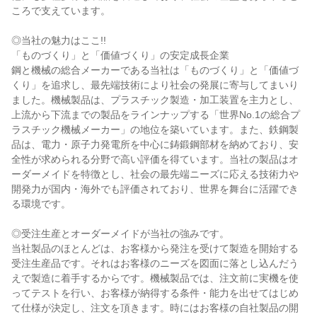
ころで支えています。
◎当社の魅力はここ!!
「ものづくり」と「価値づくり」の安定成長企業
鋼と機械の総合メーカーである当社は「ものづくり」と「価値づ
くり」を追求し、最先端技術により社会の発展に寄与してまいり
ました。機械製品は、プラスチック製造・加工装置を主力とし、
上流から下流までの製品をラインナップする「世界No.1の総合プ
ラスチック機械メーカー」の地位を築いています。また、鉄鋼製
品は、電力・原子力発電所を中心に鋳鍛鋼部材を納めており、安
全性が求められる分野で高い評価を得ています。当社の製品はオ
ーダーメイドを特徴とし、社会の最先端ニーズに応える技術力や
開発力が国内・海外でも評価されており、世界を舞台に活躍でき
る環境です。
◎受注生産とオーダーメイドが当社の強みです。
当社製品のほとんどは、お客様から発注を受けて製造を開始する
受注生産品です。それはお客様のニーズを図面に落とし込んだう
えで製造に着手するからです。機械製品では、注文前に実機を使
ってテストを行い、お客様が納得する条件・能力を出せてはじめ
て仕様が決定し、注文を頂きます。時にはお客様の自社製品の開