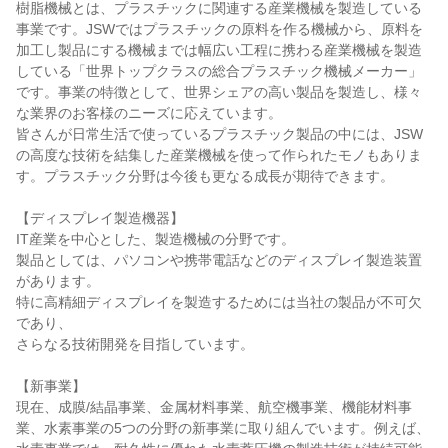
樹脂機械とは、プラスチックに関連する産業機械を製造している
事業です。JSWではプラスチックの原料を作る機械から、原料を
加工し製品にする機械までは幅広い工程に携わる産業機械を製造
している「世界トップクラスの総合プラスチック機械メーカー」
です。事業の特徴として、世界シェアの高い製品を製造し、様々
な業界のお客様のニーズに応えています。
皆さんが日常生活で使っているプラスチック製品の中には、JSW
の高度な技術を結集した産業機械を使って作られたモノもありま
す。プラスチック分野は今後も更なる成長が期待できます。
【ディスプレイ製造機器】
IT産業を中心とした、製造機械の分野です。
製品としては、パソコンや携帯電話などのディスプレイ製造装置
があります。
特に高精細ディスプレイを製造するためには当社の製品が不可欠
であり、
さらなる技術開発を目指しています。
【新事業】
現在、成膜/結晶事業、金属材料事業、航空機事業、機能材料事
業、水素事業の5つの分野の新事業に取り組んでいます。例えば、