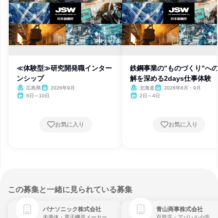
≪体験型≫研究開発職インター
鉄鋼事業の”ものづくり”へ
ンシップ
解を深める2days仕事体験
広島県
2026年9月
北海道
2026年8月・9月
5日～10日
2日～4日
お気に入り
お気に入り
この募集と一緒に見られている募集
パナソニック株式会社
青山商事株式会社
半導体・電子機器メーカー
百貨店・アパレル小売