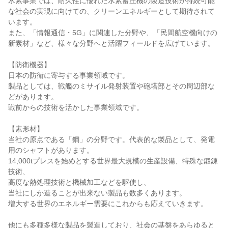
水素事業では、耐久性に優れた水素蓄圧機の製造技術が持続可能
な社会の実現に向けての、クリーンエネルギーとして期待されて
います。
また、「情報通信・5G」に関連した分野や、「民間航空機向けの
新素材」など、様々な分野へと活躍フィールドを広げています。
【防衛機器】
日本の防衛に寄与する事業領域です。
製品としては、戦艦のミサイル発射装置や砲塔部とその周辺部な
どがあります。
戦前からの技術を活かした事業領域です。
【素形材】
当社の原点である「鋼」の分野です。代表的な製品として、発電
用のシャフトがあります。
14,000tプレスを始めとする世界最大規模の生産設備、特殊な鍛錬
技術、
高度な熱処理技術と機械加工などを駆使し、
当社にしか造ることが出来ない製品も数多くあります。
増大する世界のエネルギー需要にこれからも応えていきます。
他にも多種多様な製品を製造しており、社会の基盤をあらゆると