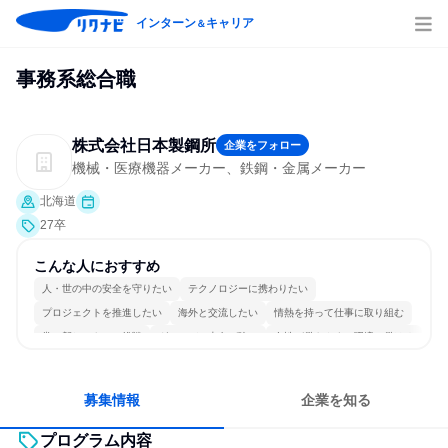
インターン
キャリア
＆
事務系総合職
株式会社日本製鋼所
企業をフォロー
機械・医療機器メーカー、鉄鋼・金属メーカー
北海道
27卒
こんな人におすすめ
人・世の中の安全を守りたい
テクノロジーに携わりたい
プロジェクトを推進したい
海外と交流したい
情熱を持って仕事に取り組む
常に新しいものに挑戦
グローバル志向が強い
女性が働きやすい環境で働ける
長く同じ会社に居続けられる
日常的に外国語を使用する
募集情報
企業を知る
プログラム内容