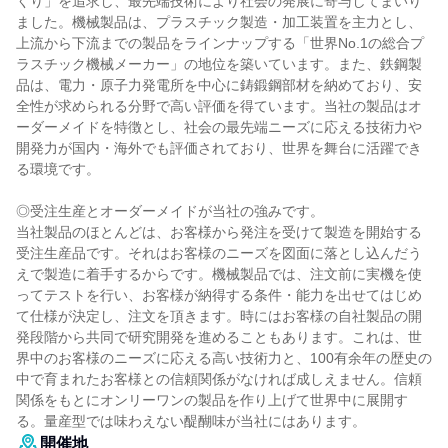
くり」を追求し、最先端技術により社会の発展に寄与してまいり
ました。機械製品は、プラスチック製造・加工装置を主力とし、
上流から下流までの製品をラインナップする「世界No.1の総合プ
ラスチック機械メーカー」の地位を築いています。また、鉄鋼製
品は、電力・原子力発電所を中心に鋳鍛鋼部材を納めており、安
全性が求められる分野で高い評価を得ています。当社の製品はオ
ーダーメイドを特徴とし、社会の最先端ニーズに応える技術力や
開発力が国内・海外でも評価されており、世界を舞台に活躍でき
る環境です。
◎受注生産とオーダーメイドが当社の強みです。
当社製品のほとんどは、お客様から発注を受けて製造を開始する
受注生産品です。それはお客様のニーズを図面に落とし込んだう
えで製造に着手するからです。機械製品では、注文前に実機を使
ってテストを行い、お客様が納得する条件・能力を出せてはじめ
て仕様が決定し、注文を頂きます。時にはお客様の自社製品の開
発段階から共同で研究開発を進めることもあります。これは、世
界中のお客様のニーズに応える高い技術力と、100有余年の歴史の
中で育まれたお客様との信頼関係がなければ成しえません。信頼
関係をもとにオンリーワンの製品を作り上げて世界中に展開す
る。量産型では味わえない醍醐味が当社にはあります。
開催地