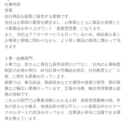
仕事内容
営業
自社商品を顧客に販売する業務です。
当社はお客様の要望を聞き出し、お客様とともに製品を改善した
り新製品を作り上げていく「提案型営業」になります。
また、当社はアフターサービスも行っているため、納品後も長く
お客様と密接に関わりながら、より良い製品の提供に携わって頂
きます
人事・総務部門
人事では、皆さんに身近な新卒採用だけでなく、社内の人事制度
制定の企画や実行、給与計算や労働組合対応、社内教育など「人
材」に関する業務を行っています。
総務では、株主総会、取締役会などの運営や資産の管理、開示業
務など幅広い業務行っています。広報や法務、輸出管理業務も総
務の管轄です。
これらの部門では事業活動にかかる人材・資産管理業務の他、学
生の皆さんや株主、地域住民や官公庁といった顧客以外のステー
クホルダーとの交渉を行っており、従業員が存分に活躍できる環
境を整えています。