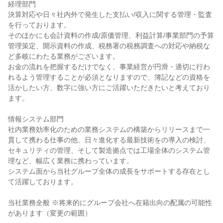
経理部門
決算対応や日々社内外で発生した支払い/収入に関する管理・監査
を行っております。
そのほかにも会計資料の作成/原価管理、利益計算/事業部門の予算
管理策定、開示資料の作成、税務署の税務調査への対応や納税な
ど多岐にわたる業務がございます。
お金の流れを把握するだけでなく、事業経営が円滑・適切に行わ
れるよう管理することが必須となりますので、簿記などの資格を
活かしたい方、数字に強い方にご活躍いただきたいと考えており
ます。
情報システム部門
社内業務効率化のための業務システムの構築からリリースまで一
貫して携わる仕事の他、日々進化する最新技術をの導入の検討、
セキュリティの管理、そして製造拠点では工場全体のシステム管
理など、幅広く業務に携わっています。
システム面から当社グループ全体の成長をサポートする存在とし
て活躍しております。
当社業務全般 ※将来的にグループ会社へ在籍出向の配属の可能性
があります（変更の範囲）