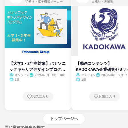
半導体・電子機器メーカー
出版社・新聞社
【大学1・2年生対象】パナソニ
【動画コンテンツ】
ックキャリアデザインプログラ
KADOKAWA企業研究セミナ
ム
オンライン
2026年8月・9月・10月
オンライン
2026年8月・9月・1
月・11月・12月
1日
1日
お気に入り
お気に入り
トップページへ
同じ業種の募集を探す