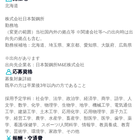
北海道
株式会社日本製鋼所
勤務地
（変更の範囲）当社国内外の拠点等 ※関連会社等への出向時は出
向先の拠点も含む。
勤務候補地：北海道、埼玉県、東京都、愛知県、大阪府、広島県
※出向があります
出向先企業名：日本製鋼所M&E株式会社
応募資格
募集対象詳細
既卒の方は卒業後3年以内の方であること
採用予定学科：社会学、法学、政治学、経済学、商学、語学、人
文学、数学、化学、物理学、生物学、地学、機械工学、電気通信
工学、建築工学、土木工学、応用化学、応用物理学、原子力工
学、経営工学、農学、水産学、畜産学、獣医学、医学、歯学、薬
学、看護/保健学、スポーツ/人間科学、情報学、教員養成、教育
学、芸術学、環境学、家政学、その他
報酬・交通費