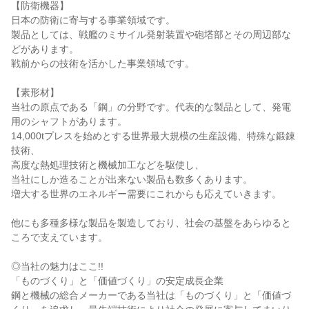
【防衛機器】
日本の防衛に寄与する事業領域です。
製品としては、戦艦のミサイル発射装置や砲塔部とその周辺部な
どがあります。
戦前からの技術を活かした事業領域です。
【素形材】
当社の原点である「鋼」の分野です。代表的な製品として、発電
用のシャフトがあります。
14,000tプレスを始めとする世界最大規模の生産設備、特殊な鍛錬
技術、
高度な熱処理技術と機械加工などを駆使し、
当社にしか造ることが出来ない製品も数多くあります。
増大する世界のエネルギー需要にこれからも応えていきます。
他にも多種多様な製品を製造しており、社会の基盤をあらゆると
ころで支えています。
◎当社の魅力はここ!!
「ものづくり」と「価値づくり」の安定成長企業
鋼と機械の総合メーカーである当社は「ものづくり」と「価値づ