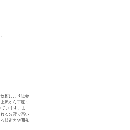
す。
端技術により社会
、上流から下流ま
いています。ま
られる分野で高い
える技術力や開発