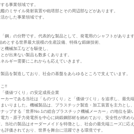
与する事業領域です。
戦艦のミサイル発射装置や砲塔部とその周辺部などがあります。
を活かした事業領域です。
る「鋼」の分野です。代表的な製品として、発電用のシャフトがありま
レスを始めとする世界最大規模の生産設備、特殊な鍛錬技術、
術と機械加工などを駆使し、
ことが出来ない製品も数多くあります。
エネルギー需要にこれからも応えていきます。
な製品を製造しており、社会の基盤をあらゆるところで支えています。
!!
と「価値づくり」の安定成長企業
メーカーである当社は「ものづくり」と「価値づくり」を追求し、最先
てまいりました。機械製品は、プラスチック製造・加工装置を主力とし
ナップする「世界No.1の総合プラスチック機械メーカー」の地位を築
、電力・原子力発電所を中心に鋳鍛鋼部材を納めており、安全性が求め
す。当社の製品はオーダーメイドを特徴とし、社会の最先端ニーズに応
でも評価されており、世界を舞台に活躍できる環境です。