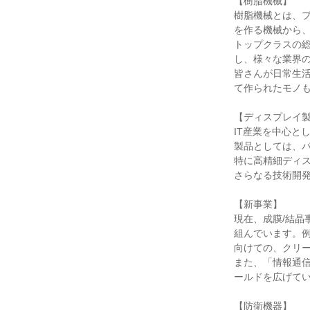
【樹脂機械】
樹脂機械とは、プ
を作る機械から
トップクラスの
し、様々な業界
皆さんが日常生活
て作られたモノ
【ディスプレイ
IT産業を中心と
製品としては、
特に高精細ディ
さらなる技術開
【新事業】
現在、成膜/結晶
組んでいます。
向けての、クリ
また、「情報通
ールドを広げて
【防衛機器】