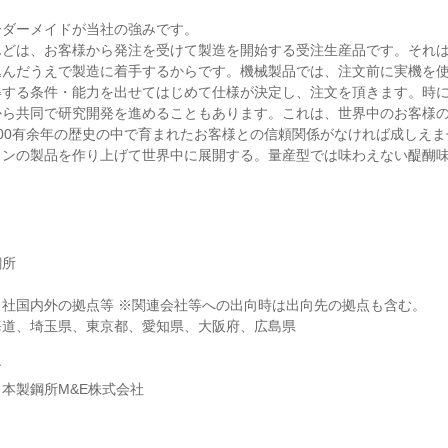
ーダーメイドが当社の強みです。
んどは、お客様から発注を受けて製造を開始する受注生産品です。それ
込んだうえで製造に着手するからです。機械製品では、注文前に実機を
得する条件・能力を出せてはじめて仕様が決定し、注文を頂きます。時
から共同で研究開発を進めることもあります。これは、世界中のお客様
00有余年の歴史の中で育まれたお客様との信頼関係がなければ成しえ
ワンの製品を作り上げて世界中に展開する。量産型では味わえない醍醐
鋼所
社国内外の拠点等 ※関連会社等への出向時は出向先の拠点も含む。
海道、埼玉県、東京都、愛知県、大阪府、広島県
す
本製鋼所M&E株式会社