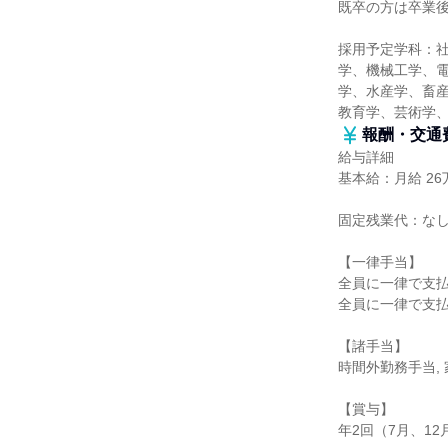
既卒の方は卒業後
採用予定学科：
学、機械工学、
学、水産学、畜産
教育学、芸術学
報酬・交通
給与詳細
基本給：月給 26万
固定残業代：な
【一律手当】
全員に一律で支
全員に一律で支
【諸手当】
時間外勤務手当, 
【賞与】
年2回（7月、12