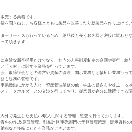
に販売する業務です。
要望を聞き出し、お客様とともに製品を改善したり新製品を作り上げて
。
フターサービスも行っているため、納品後も長くお客様と密接に関わり
わって頂きます
んに身近な新卒採用だけでなく、社内の人事制度制定の企画や実行、給
など「人材」に関する業務を行っています。
総会、取締役会などの運営や資産の管理、開示業務など幅広い業務行っ
業務も総務の管轄です。
は事業活動にかかる人材・資産管理業務の他、学生の皆さんや株主、地
のステークホルダーとの交渉を行っており、従業員が存分に活躍できる
内外で発生した支払い/収入に関する管理・監査を行っております。
資料の作成/原価管理、利益計算/事業部門の予算管理策定、開示資料の
や納税など多岐にわたる業務がございます。