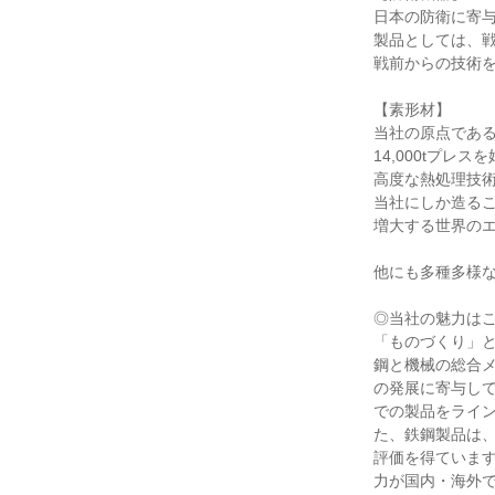
日本の防衛に寄
製品としては、
戦前からの技術
【素形材】
当社の原点であ
14,000tプ
高度な熱処理技
当社にしか造る
増大する世界の
他にも多種多様
◎当社の魅力はここ
「ものづくり」
鋼と機械の総合
の発展に寄与し
での製品をライン
た、鉄鋼製品は
評価を得ていま
力が国内・海外