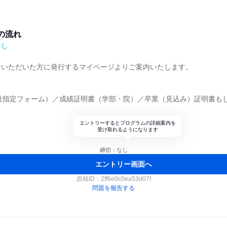
の流れ
なし
ーいただいた方に発行するマイページよりご案内いたします。
当社指定フォーム）／成績証明書（学部・院）／卒業（見込み）証明書も
エントリーするとプログラムの詳細案内を
受け取れるようになります
締切：なし
エントリー画面へ
原稿ID：
2ff6e0c0ea53d07f
問題を報告する