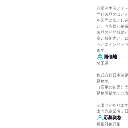
◎受注生産とオ
当社製品のほと
を図面に落とし
い、お客様が納
製品の開発段階
高い技術力と、1
もとにオンリー
ます。
開催地
埼玉県
株式会社日本製
勤務地
（変更の範囲）当
勤務候補地：北
※出向がありま
出向先企業名：日
応募資格
募集対象詳細