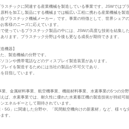
ラスチックに関連する産業機械を製造している事業です。JSWではプ
、原料を加工し製品にする機械までは幅広い工程に携わる産業機械を製
総合プラスチック機械メーカー」です。事業の特徴として、世界シェア
のお客様のニーズに応えています。
で使っているプラスチック製品の中には、JSWの高度な技術を結集し
もあります。プラスチック分野は今後も更なる成長が期待できます。
製造機器】
した、製造機械の分野です。
パソコンや携帯電話などのディスプレイ製造装置があります。
スプレイを製造するためには当社の製品が不可欠であり、
発を目指しています。
事業、金属材料事業、航空機事業、機能材料事業、水素事業の5つの分
例えば、水素事業では、耐久性に優れた水素蓄圧機の製造技術が持続可
ーンエネルギーとして期待されています。
信・5G」に関連した分野や、「民間航空機向けの新素材」など、様々な
います。