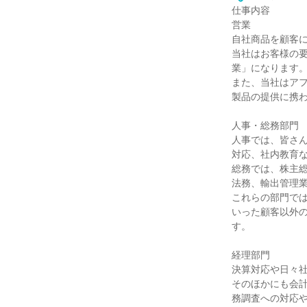
仕事内容
営業
自社商品を顧客
当社はお客様の
業」になります
また、当社はア
製品の提供に携
人事・総務部門
人事では、皆さ
対応、社内教育
総務では、株主
法務、輸出管理
これらの部門で
いった顧客以外
す。
経理部門
決算対応や日々社
そのほかにも会計
務調査への対応