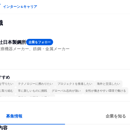
インターン
キャリア
＆
職
社日本製鋼所
企業をフォロー
医療機器メーカー、鉄鋼・金属メーカー
すすめ
を守りたい
テクノロジーに携わりたい
プロジェクトを推進したい
海外と交流したい
に取り組む
常に新しいものに挑戦
グローバル志向が強い
女性が働きやすい環境で働ける
続けられる
日常的に外国語を使用する
募集情報
企業を知る
内容