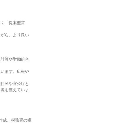
いく「提案型営
ながら、より良い
与計算や労働組合
ています。広報や
域住民や官公庁と
環境を整えていま
作成、税務署の税