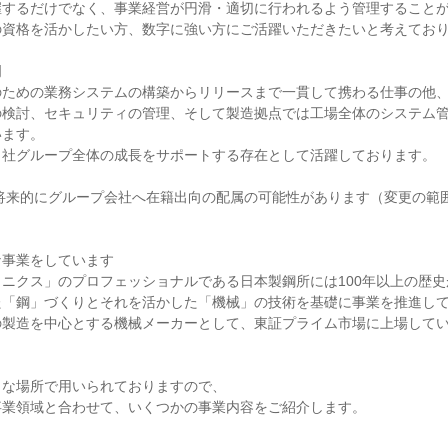
握するだけでなく、事業経営が円滑・適切に行われるよう管理すること
の資格を活かしたい方、数字に強い方にご活躍いただきたいと考えてお
門
のための業務システムの構築からリリースまで一貫して携わる仕事の他
の検討、セキュリティの管理、そして製造拠点では工場全体のシステム
います。
当社グループ全体の成長をサポートする存在として活躍しております。
※将来的にグループ会社へ在籍出向の配属の可能性があります（変更の範
な事業をしています
ニクス」のプロフェッショナルである日本製鋼所には100年以上の歴
た「鋼」づくりとそれを活かした「機械」の技術を基礎に事業を推進し
の製造を中心とする機械メーカーとして、東証プライム市場に上場して
々な場所で用いられておりますので、
事業領域と合わせて、いくつかの事業内容をご紹介します。