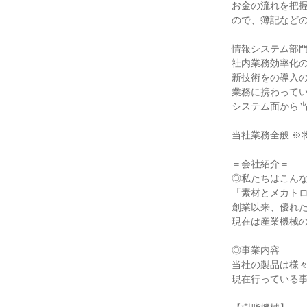
お金の流れを把
ので、簿記など
情報システム部
社内業務効率化
新技術をの導入
業務に携わって
システム面から
当社業務全般 
＝会社紹介＝
◎私たちはこん
「素材とメカトロ
創業以来、優れ
現在は産業機械
◎事業内容
当社の製品は様
現在行っている