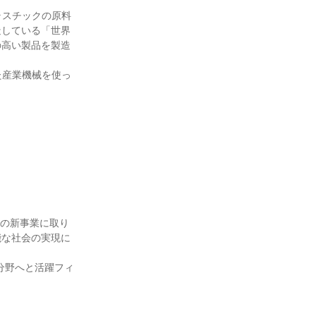
ラスチックの原料
造している「世界
の高い製品を製造
た産業機械を使っ
野の新事業に取り
能な社会の実現に
分野へと活躍フィ