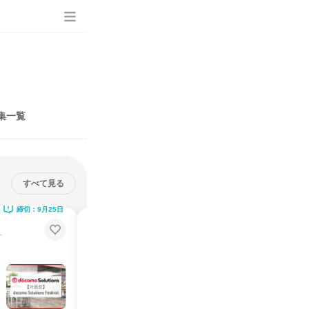
集一覧
すべて見る
締切：9月25日
締切：12月25日
【動画コンテンツ】NTTドコモソ
えるITの最前線へ
リューションズ
理系知識を活かす！タイパ重視でITエンジニアの働き方を知る
説明会・イベント
オンライン
2026年8月・9月・10月・11月・12月
1日