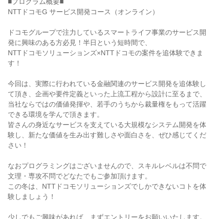
■プログラム概要■
NTTドコモG サービス開発コース（オンライン）
ドコモグループで注力しているスマートライフ事業のサービス開
発に興味のある方必見！半日という短時間で、
NTTドコモソリューションズ×NTTドコモの案件を追体験できま
す！
今回は、実際に行われている金融関連のサービス開発を追体験し
て頂き、企画や要件定義といった上流工程から設計に至るまで、
当社ならではの価値発揮や、若手のうちから裁量権をもって活躍
できる環境を学んで頂きます。
皆さんの身近なサービスを支えている大規模なシステム開発を体
験し、新たな価値を生み出す難しさや面白さを、ぜひ感じてくだ
さい！
なおプログラミングはございませんので、スキルレベルは不問で
文理・専攻不問でどなたでもご参加頂けます。
この冬は、NTTドコモソリューションズでしかできないコトを体
験しましょう！
少しでもご興味があれば、まずエントリーをお願いいたします。