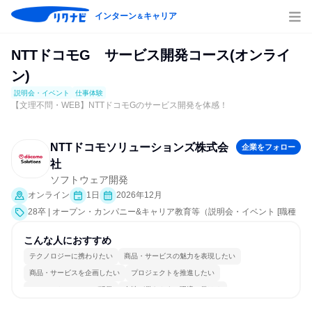
インターン
キャリア
＆
NTTドコモG サービス開発コース(オンライ
ン)
説明会・イベント
仕事体験
【文理不問・WEB】NTTドコモGのサービス開発を体感！
NTTドコモソリューションズ株式会
企業をフォロー
社
ソフトウェア開発
オンライン
1日
2026年12月
28卒 | オープン・カンパニー&キャリア教育等（説明会・イベント [職種
研究、課題解決プログラム、社員交流会、会社説明会、業界研究]、仕事
体験）
こんな人におすすめ
テクノロジーに携わりたい
商品・サービスの魅力を表現したい
商品・サービスを企画したい
プロジェクトを推進したい
コミュニケーションが活発
女性が働きやすい環境で働ける
長く同じ会社に居続けられる
自分の好きな場所で働ける