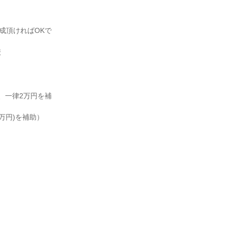
を作成頂ければOKで
校
、一律2万円を補
万円)を補助）