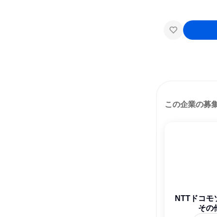
この企業の募
NTTドコ
その
ズ