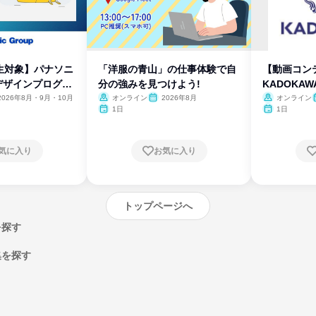
生対象】パナソニ
「洋服の青山」の仕事体験で自
【動画コン
デザインプログラ
分の強みを見つけよう!
KADOKA
2026年8月・9月・10月
オンライン
2026年8月
オンライン
1日
1日
気に入り
お気に入り
トップページへ
を探す
集を探す