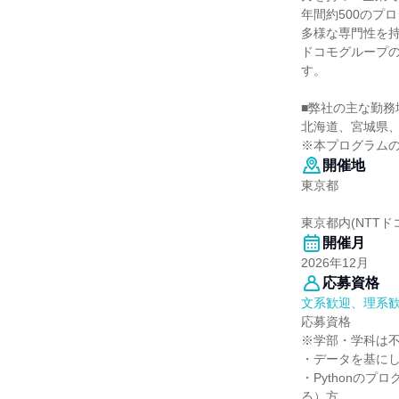
年間約500のプ
多様な専門性を
ドコモグループの
す。
■弊社の主な勤務
北海道、宮城県、
※本プログラム
開催地
東京都
東京都内(NTT
開催月
2026年12月
応募資格
文系歓迎、理系
応募資格
※学部・学科は
・データを基に
・Pythonの
る）方