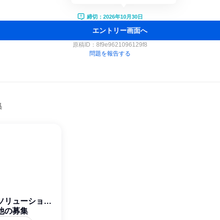
締切：2026年10月30日
エントリー画面へ
原稿ID：
8f9e9621096129f8
問題を報告する
集
モソリューション
他の募集
株式会社