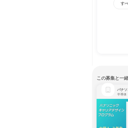
す
この募集と一
パナソ
半導体