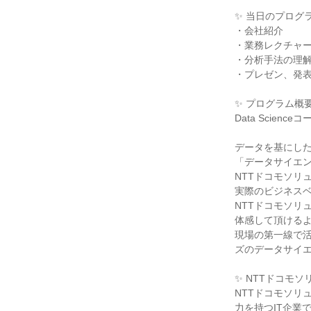
✨ 当日のプログ
・会社紹介
・業務レクチャ
・分析手法の理
・プレゼン、発
✨ プログラム概
Data Scienc
データを基にし
「データサイエ
NTTドコモソリ
実際のビジネス
NTTドコモソリ
体感して頂ける
現場の第一線で活
ズのデータサイ
✨ NTTドコモ
NTTドコモソリ
力を持つIT企業