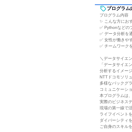
プログラム
プログラム内容
✨ こんな方にお
✅ Python
✅ データ分析を
✅ 女性が働きや
✅ チームワーク
＼データサイエ
「データサイエ
分析するイメー
NTTドコモソリ
多様なバックグ
コミュニケーシ
本プログラムは、P
実際のビジネス
現場の第一線で
ライフイベント
ダイバーシティ
ご自身のスキル