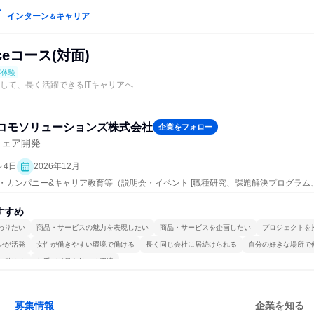
インターン
キャリア
＆
enceコース(対面)
事体験
活かして、長く活躍できるITキャリアへ
ドコモソリューションズ株式会社
企業をフォロー
ウェア開発
～4日
2026年12月
ープン・カンパニー&キャリア教育等（説明会・イベント [職種研究、課題解決プログラ
究]、仕事体験）
すすめ
わりたい
商品・サービスの魅力を表現したい
商品・サービスを企画したい
プロジェクトを
ンが活発
女性が働きやすい環境で働ける
長く同じ会社に居続けられる
自分の好きな場所で
で働ける
若手が裁量を持てる環境
募集情報
企業を知る