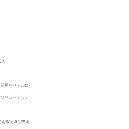
る方！
タ活用をリアルに
モソリューション
支える実績と技術