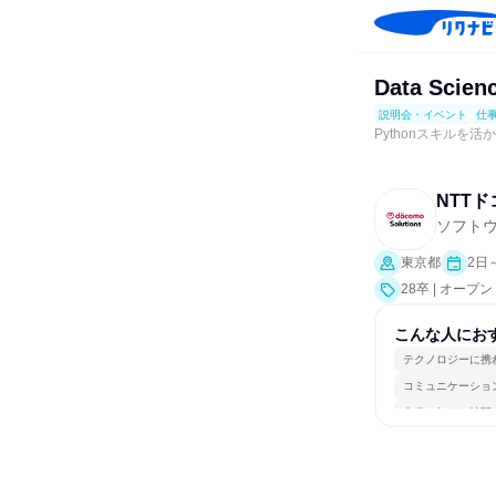
Data Sci
説明会・イベント
仕
Pythonスキルを
NTT
ソフト
東京都
2日
28卒 | オ
説明会、業界研
こんな人にお
テクノロジーに携
コミュニケーショ
自分の好きな時間