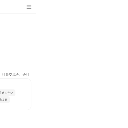
ム、社員交流会、会社
推進したい
働ける