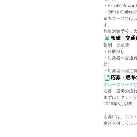
・ExcelやPowe
・Office Onl
※本コースではExc
す。
募集対象学校：
報酬・交通
報酬・交通費
・報酬無し
・対象者へ交通費
助）
・対象者へ宿泊費
応募・選考
グループワーク
応募・選考の流
まずはリクナビ
2026年5月以
応募には、エン
余裕を持ってエ