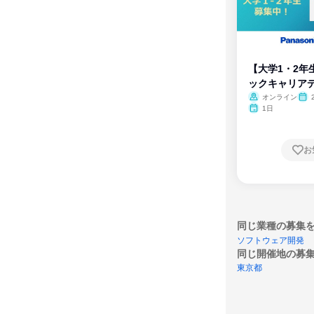
【大学1・2年
ックキャリア
ム
オンライン
1日
お
同じ業種の募集
ソフトウェア開発
同じ開催地の募
東京都