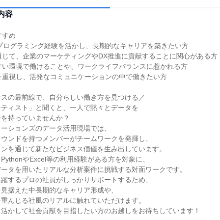
内容
すすめ
などのプログラミング経験を活かし、長期的なキャリアを築きたい方
通じて、企業のマーケティングやDX推進に貢献することに関心がある方
すい環境で働けることや、ワークライフバランスに惹かれる方
を重視し、活発なコミュニケーションの中で働きたい方
ンスの最前線で、自分らしい働き方を見つける／
ンティスト」と聞くと、一人で黙々とデータを
ジを持っていませんか？
ューションズのデータ活用現場では、
ラウンドを持つメンバーがチームワークを発揮し、
ョンを通じて新たなビジネス価値を生み出しています。
ythonやExcel等の利用経験がある方を対象に、
データを用いたリアルな分析案件に挑戦する対面ワークです。
活躍するプロの社員がしっかりサポートするため、
を見据えた中長期的なキャリア形成や、
を重んじる社風のリアルに触れていただけます。
を活かして社会貢献を目指したい方のお越しをお待ちしています！