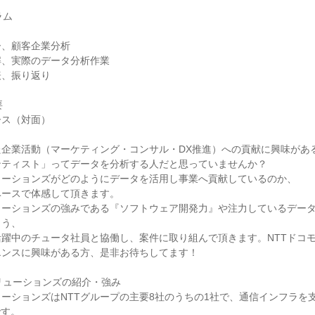
ラム
ー、顧客企業分析
解、実際のデータ分析作業
表、振り返り
要
eコース（対面）
た企業活動（マーケティング・コンサル・DX推進）への貢献に興味があ
ンティスト」ってデータを分析する人だと思っていませんか？
ューションズがどのようにデータを活用し事業へ貢献しているのか、
ベースで体感して頂きます。
ューションズの強みである『ソフトウェア開発力』や注力しているデー
よう、
躍中のチュータ社員と協働し、案件に取り組んで頂きます。NTTドコ
エンスに興味がある方、是非お待ちしてます！
ソリューションズの紹介・強み
ューションズはNTTグループの主要8社のうちの1社で、通信インフラを
です。