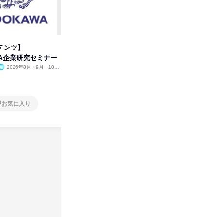
テンツ】
先着順・選考なし|注文住宅の総
タカラト
WA企業研究セミナー
合職|会社説明会&社長座談会
ビ」を学
2026年8月・9月・10
オンライン
2026年8月・9月
オンラ
月・11月・12月
1日
1日
お気に入り
お気に入り