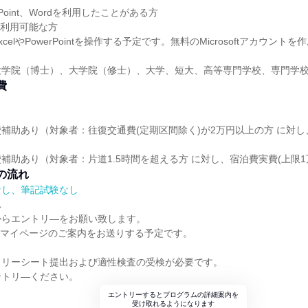
r Point、Wordを利用したことがある方
ineが利用可能な方
elやPowerPointを操作する予定です。無料のMicrosoftアカウント
大学院（博士）、大学院（修士）、大学、短大、高等専門学校、専門学
費
補助あり（対象者：往復交通費(定期区間除く)が2万円以上の方 に対し
補助あり（対象者：片道1.5時間を超える方 に対し、宿泊費実費(上限1
の流れ
なし、筆記試験なし
れ
からエントリ―をお願い致します。
降、マイページのご案内をお送りする予定です。
トリーシート提出および適性検査の受検が必要です。
ントリ―ください。
エントリーするとプログラムの詳細案内を
受け取れるようになります