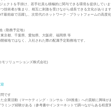
ロジェクトを手掛け、若手社員も積極的に関与できる環境を提供していま
持つ技術者が集まり、相互に刺激を受けながら成長できる文化がありま
IT最前線で活躍し、次世代のネットワーク・プラットフォームの高度
地（勤務予定地）
東京都、千葉県、愛知県、大阪府、福岡県 等
の開催地ではなく、入社された際の配属予定勤務地です。
ドコモソリューションズ株式会社)
歓迎
不問です
した企業活動（マーケティング・コンサル・DX推進）への貢献に興味が
プログラミング経験がある（参考書やインターネットで調べながらある程度