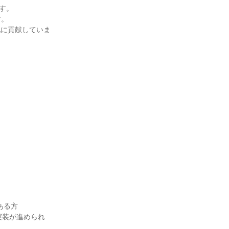
す。
す。
化に貢献していま
ある方
実装が進められ