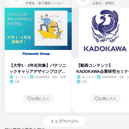
半導体・電子機器メーカー
出版社・新聞社
【大学1・2年生対象】パナソニ
【動画コンテンツ】
ックキャリアデザインプログラ
KADOKAWA企業研究セミナ
ム
オンライン
2026年8月・9月・10月
オンライン
2026年8月・9月・1
月・11月・12月
1日
1日
お気に入り
お気に入り
トップページへ