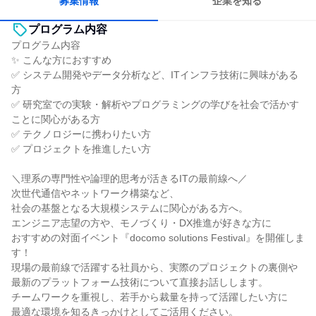
募集情報
企業を知る
プログラム内容
プログラム内容
✨ こんな方におすすめ
✅ システム開発やデータ分析など、ITインフラ技術に興味がある
方
✅ 研究室での実験・解析やプログラミングの学びを社会で活かす
ことに関心がある方
✅ テクノロジーに携わりたい方
✅ プロジェクトを推進したい方
＼理系の専門性や論理的思考が活きるITの最前線へ／
次世代通信やネットワーク構築など、
社会の基盤となる大規模システムに関心がある方へ。
エンジニア志望の方や、モノづくり・DX推進が好きな方に
おすすめの対面イベント『docomo solutions Festival』を開催しま
す！
現場の最前線で活躍する社員から、実際のプロジェクトの裏側や
最新のプラットフォーム技術について直接お話しします。
チームワークを重視し、若手から裁量を持って活躍したい方に
最適な環境を知るきっかけとしてご活用ください。