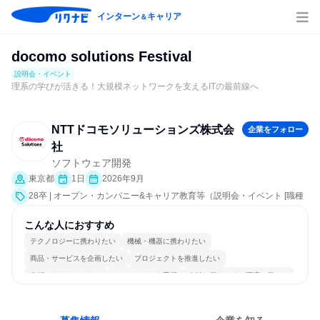
インターン
キャリア
＆
docomo solutions Festival
説明会・イベント
理系の学びが活きる！大規模ネットワークを支えるITの最前線へ
NTTドコモソリューションズ株式会
企業をフォロー
社
ソフトウェア開発
東京都
1日
2026年9月
28卒 | オープン・カンパニー&キャリア教育等（説明会・イベント [職種
研究、社員交流会、就活サポート、会社説明会、業界研究]）
こんな人におすすめ
テクノロジーに携わりたい
機械・機器に携わりたい
商品・サービスを企画したい
プロジェクトを推進したい
分析・リサーチしたい
チームワークを重視
女性が働きやすい環境で働ける
自分の好きな場所で働ける
自分の好きな時間で働ける
若手が裁量を持てる環境