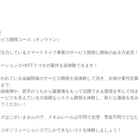
ク
要
サービス開発コース（オンライン）
で注力しているスマートライフ事業のサービス開発に興味のある方必見
ューションズ×NTTドコモの案件を追体験できます！
行われている金融関連のサービス開発を追体験して頂き、企画や要件定
るまで、
価値発揮や、若手のうちから裁量権をもって活躍できる環境を学んで頂
サービスを支えている大規模なシステム開発を体験し、新たな価値を生
じてください！
ングはございませんので、スキルレベルは不問で文理・専攻不問でどな
ドコモソリューションズでしかできないコトを体験しましょう！