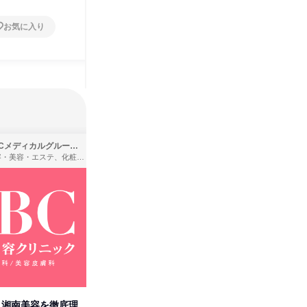
お気に入り
お気に入り
SBCメディカルグループ株式会社
株式会社バンダイ
理容・美容・エステ、化粧品・理美容用品小売、医療・病院
アパレル・繊維・スポーツメーカー、製造・メーカー、ゲーム制作・販売
卒】湘南美容を徹底理
人事の心を動かす「自己表現」
「洋服の