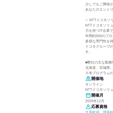
少しでもご興味
あなたのエント
✨ NTTドコモ
NTTドコモソリ
力を持つIT企業
年間約500のプ
多様な専門性を
ドコモグループの
す。
■弊社の主な勤務
北海道、宮城県、
※本プログラム
開催地
オンライン
NTTドコモソリ
開催月
2026年12月
応募資格
文系歓迎、理系