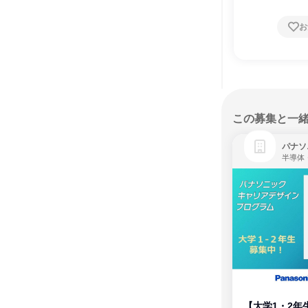
お
この募集と一
パナソ
半導体
【大学1・2年