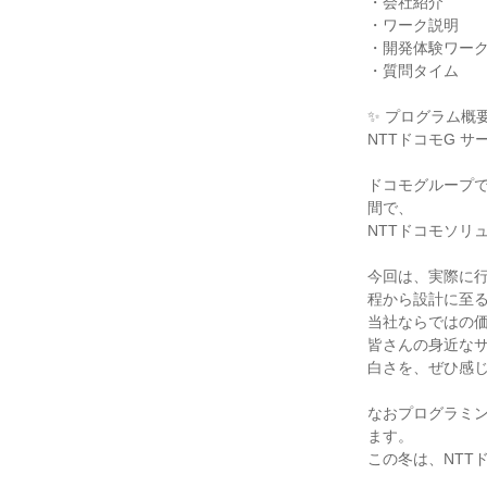
・会社紹介
・ワーク説明
・開発体験ワー
・質問タイム
✨ プログラム概
NTTドコモG 
ドコモグループ
間で、
NTTドコモソリ
今回は、実際に
程から設計に至
当社ならではの
皆さんの身近な
白さを、ぜひ感
なおプログラミ
ます。
この冬は、NTT