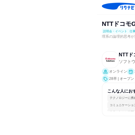
NTTドコモ
説明会・イベント
仕
理系の論理的思考が
NTT
ソフト
オンライン
28卒 | オ
説明会、業界研
こんな人にお
テクノロジーに携
コミュニケーショ
自分の好きな時間