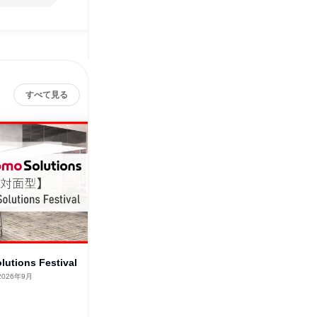
すべて見る
utions Festival
プロジェクトマネージャー開発
docomo 
体験コース(オンライン)
2026年9月
東京都
1日
オンライン
2026年12月、2027年1
月
1日