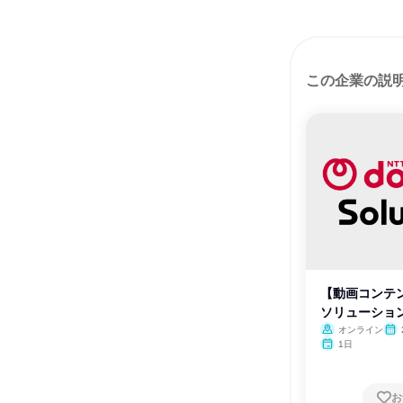
この企業の説
【動画コンテン
ソリューショ
オンライン
月・
1日
お