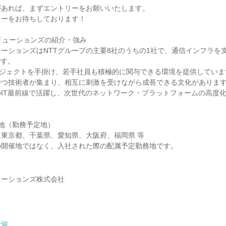
があれば、まずエントリーをお願いいたします。
リーをお待ちしております！
ソリューションズの紹介・強み
ューションズはNTTグループの主要8社のうちの1社で、通信インフラを
です。
ロジェクトを手掛け、若手社員も積極的に関与できる環境を提供していま
持つ技術者が集まり、相互に刺激を受けながら成長できる文化がありま
IT最前線で活躍し、次世代のネットワーク・プラットフォームの高度
地（勤務予定地）
東京都、千葉県、愛知県、大阪府、福岡県 等
の開催地ではなく、入社された際の配属予定勤務地です。
ューションズ株式会社
歓迎