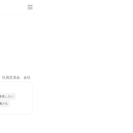
ム、社員交流会、会社
推進したい
働ける