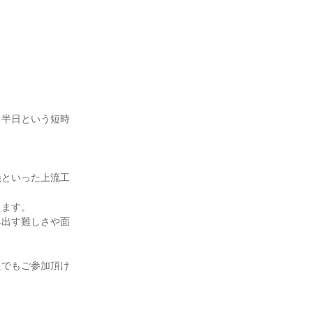
！半日という短時
義といった上流工
きます。
み出す難しさや面
たでもご参加頂け