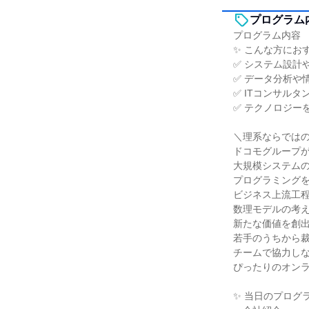
プログラム
プログラム内容
✨ こんな方にお
✅ システム設計
✅ データ分析や
✅ ITコンサル
✅ テクノロジー
＼理系ならでは
ドコモグループ
大規模システム
プログラミング
ビジネス上流工
数理モデルの考
新たな価値を創出
若手のうちから
チームで協力し
ぴったりのオン
✨ 当日のプログ