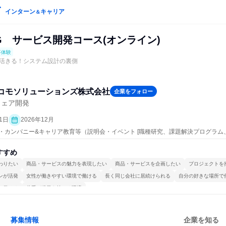
インターン
キャリア
＆
G サービス開発コース(オンライン)
事体験
活きる！システム設計の裏側
ドコモソリューションズ株式会社
企業をフォロー
ウェア開発
1日
2026年12月
ープン・カンパニー&キャリア教育等（説明会・イベント [職種研究、課題解決プログラ
究]、仕事体験）
すすめ
わりたい
商品・サービスの魅力を表現したい
商品・サービスを企画したい
プロジェクトを
ンが活発
女性が働きやすい環境で働ける
長く同じ会社に居続けられる
自分の好きな場所で
で働ける
若手が裁量を持てる環境
募集情報
企業を知る