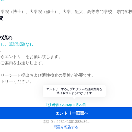
大学院（博士）、大学院（修士）、大学、短大、高等専門学校、専門学
費
の流れ
なし、筆記試験なし
れ
からエントリ―をお願い致します。
のご案内をお送りします。
トリーシート提出および適性検査の受検が必要です。
ントリ―ください。
エントリーするとプログラムの詳細案内を
受け取れるようになります
締切：2026年11月20日
エントリー画面へ
原稿ID：
523141381382d36a
問題を報告する