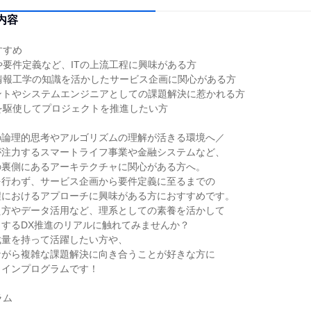
内容
すすめ
や要件定義など、ITの上流工程に興味がある方
情報工学の知識を活かしたサービス企画に関心がある方
タントやシステムエンジニアとしての課題解決に惹かれる方
を駆使してプロジェクトを推進したい方
の論理的思考やアルゴリズムの理解が活きる環境へ／
が注力するスマートライフ事業や金融システムなど、
の裏側にあるアーキテクチャに関心がある方へ。
を行わず、サービス企画から要件定義に至るまでの
程におけるアプローチに興味がある方におすすめです。
え方やデータ活用など、理系としての素養を活かして
するDX推進のリアルに触れてみませんか？
裁量を持って活躍したい方や、
ながら複雑な課題解決に向き合うことが好きな方に
ラインプログラムです！
ラム