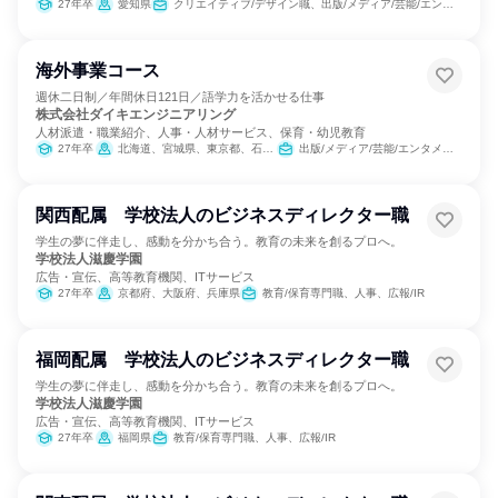
27年卒
愛知県
クリエイティブ/デザイン職、出版/メディア/芸能/エンタメ専門職
海外事業コース
週休二日制／年間休日121日／語学力を活かせる仕事
株式会社ダイキエンジニアリング
人材派遣・職業紹介、人事・人材サービス、保育・幼児教育
27年卒
北海道、宮城県、東京都、石川県、愛知県、大阪府、広島県、福岡県
出版/メディア/芸能/エンタメ専門職、営業、バックオフィス・事務・受付、広報/IR
関西配属 学校法人のビジネスディレクター職
学生の夢に伴走し、感動を分かち合う。教育の未来を創るプロへ。
学校法人滋慶学園
広告・宣伝、高等教育機関、ITサービス
27年卒
京都府、大阪府、兵庫県
教育/保育専門職、人事、広報/IR
福岡配属 学校法人のビジネスディレクター職
学生の夢に伴走し、感動を分かち合う。教育の未来を創るプロへ。
学校法人滋慶学園
広告・宣伝、高等教育機関、ITサービス
27年卒
福岡県
教育/保育専門職、人事、広報/IR