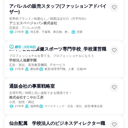
アパレルの販売スタッフ(ファッションアドバイ
ザー)
世界的ブランド／転勤なし／残業ほぼゼロ（月平均1h）
アニエスベージャパン株式会社
百貨店・アパレル小売
27年卒
埼玉県、千葉県、東京都、神奈川県
営業
締切：9月30日
28卒_名古屋医健スポーツ専門学校_学校運営職
プロフェッショナルを育てる、プロフェッショナルになろう
学校法人滋慶学園
広告・宣伝、高等教育機関、ITサービス
27年卒
愛知県
教育/保育専門職、人事、広報/IR
通販会社の事業戦略室
文理不問／仲間と共に成長できる環境です！
株式会社すこやか工房
小売・卸売・商社
27年卒
福岡県
マーケティング・広告・宣伝、経営/事業企画
仙台配属 学校法人のビジネスディレクター職