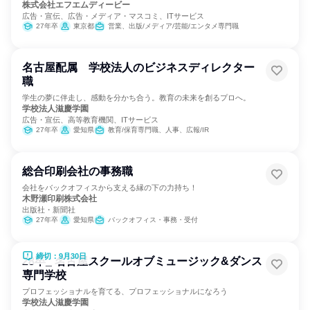
株式会社エフエムディービー
広告・宣伝、広告・メディア・マスコミ、ITサービス
27年卒
東京都
営業、出版/メディア/芸能/エンタメ専門職
名古屋配属 学校法人のビジネスディレクター
職
学生の夢に伴走し、感動を分かち合う。教育の未来を創るプロへ。
学校法人滋慶学園
広告・宣伝、高等教育機関、ITサービス
27年卒
愛知県
教育/保育専門職、人事、広報/IR
総合印刷会社の事務職
会社をバックオフィスから支える縁の下の力持ち！
木野瀬印刷株式会社
出版社・新聞社
27年卒
愛知県
バックオフィス・事務・受付
締切：9月30日
28卒_ 名古屋スクールオブミュージック&ダンス
専門学校
プロフェッショナルを育てる、プロフェッショナルになろう
学校法人滋慶学園