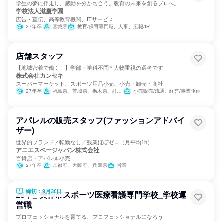
学生の夢に伴走し、感動を分かち合う。教育の未来を創るプロへ。
学校法人滋慶学園
広告・宣伝、高等教育機関、ITサービス
27年卒
宮城県
教育/保育専門職、人事、広報/IR
店舗スタッフ
【地域密着で働く！】学部・学科不問＊人物重視の選考です
株式会社カンセキ
スーパーマーケット、スポーツ用品小売、小売・卸売・商社
27年卒
福島県、茨城県、栃木県、群馬県
小売販売/流通、経営/事業企画
アパレルの販売スタッフ(ファッションアドバイ
ザー)
世界的ブランド／転勤なし／残業ほぼゼロ（月平均1h）
アニエスベージャパン株式会社
百貨店・アパレル小売
27年卒
京都府、大阪府、兵庫県
営業
締切：9月30日
28卒_ 美作市スポーツ医療看護専門学校_学校運
営職
プロフェッショナルを育てる、プロフェッショナルになろう