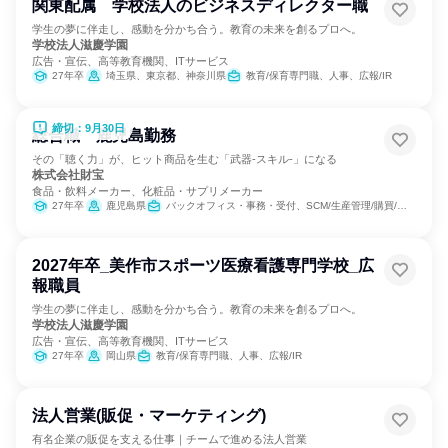
関東配属 学校法人のビジネスディレクター職
学生の夢に伴走し、感動を分かち合う。教育の未来を創るプロへ。
学校法人滋慶学園
広告・宣伝、高等教育機関、ITサービス
27年卒
埼玉県、東京都、神奈川県
教育/保育専門職、人事、広報/IR
締切：9月30日
総合職 鹿児島勤務
その「聴く力」が、ヒット商品を生む「武器-スキル-」になる
株式会社財宝
食品・飲料メーカー、化粧品・サプリメーカー
27年卒
鹿児島県
バックオフィス・事務・受付、SCM/生産管理/購買/物流、人事、総務、広報/IR
2027年卒_美作市スポーツ医療看護専門学校_広
報職員
学生の夢に伴走し、感動を分かち合う。教育の未来を創るプロへ。
学校法人滋慶学園
広告・宣伝、高等教育機関、ITサービス
27年卒
岡山県
教育/保育専門職、人事、広報/IR
法人営業(販促・マーケティング)
有名企業の販促を支える仕事｜チームで進める法人営業