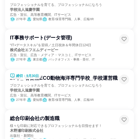
プロフェッショナルを育てる、プロフェッショナルになろう
学校法人滋慶学園
広告・宣伝、高等教育機関、ITサービス
27年卒
愛知県
教育/保育専門職、人事、広報/IR
IT事務サポート(データ管理)
“IT×データスキル”を習得／土日祝休＆年間休日124日
株式会社エフエムディービー
広告・宣伝、広告・メディア・マスコミ、ITサービス
27年卒
東京都
バックオフィス・事務・受付、IT
締切：9月30日
28卒_ 名古屋ECO動物海洋専門学校_学校運営職
プロフェッショナルを育てる、プロフェッショナルになろう
学校法人滋慶学園
広告・宣伝、高等教育機関、ITサービス
27年卒
愛知県
教育/保育専門職、人事、広報/IR
総合印刷会社の製造職
様々な印刷に対応できるプロフェッショナルを目指せます！
木野瀬印刷株式会社
出版社・新聞社