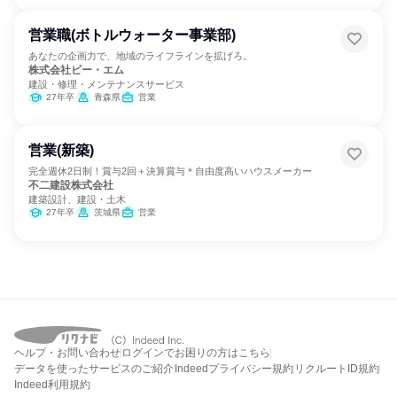
営業職(ボトルウォーター事業部)
あなたの企画力で、地域のライフラインを拡げろ。
株式会社ビー・エム
建設・修理・メンテナンスサービス
27年卒
青森県
営業
営業(新築)
完全週休2日制！賞与2回＋決算賞与＊自由度高いハウスメーカー
不二建設株式会社
建築設計、建設・土木
27年卒
茨城県
営業
ヘルプ・お問い合わせ
ログインでお困りの方はこちら
データを使ったサービスのご紹介
Indeedプライバシー規約
リクルートID規約
Indeed利用規約