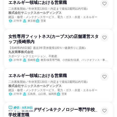
エネルギー領域における営業職
二次募集開始／年休実質130日！内定まで最短2週間以内可能♪
株式会社サニックスホールディングス
建設・修理・メンテナンスサービス、電力・ガス・水道・エネルギー
27年卒
東京都
営業
女性専用フィットネス(カーブス)の店舗運営スタ
ッフ|長崎県内
【長崎県内9店舗】過去3年育休復帰100％✨健康作りに貢献♪
丸友商事株式会社
スポーツ・レクリエーション、不動産
27年卒
長崎県
教育/保育専門職、小売販売/流通、バックオフィス・事務・受付
エネルギー領域における営業職
二次募集開始／年休実質130日！内定まで最短2週間以内可能♪
株式会社サニックスホールディングス
建設・修理・メンテナンスサービス、電力・ガス・水道・エネルギー
27年卒
広島県、山口県、福岡県
営業
締切：9月30日
28卒_ 名古屋デザイン&テクノロジー専門学校_
学校運営職