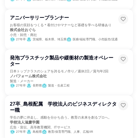
アニバーサリープランナー
お客様の笑顔をつくる＊着付けやマナーなど基礎を学べる研修あり
株式会社おぐら
小売・卸売・商社
27年卒
茨城県、栃木県、埼玉県
医療/福祉専門職、小売販売/流通
発泡プラスチック製品や緩衝材の製造オペレー
ター
日本トップクラスのシェアを誇るモノ作り／週休2日／賞与年2回
ノバフォーム株式会社
製造・メーカー
27年卒
長野県
製造・生産工程
27卒_島根配属 学校法人のビジネスディレクタ
ー職
学生の夢に伴走し、感動を分かち合う。教育の未来を創るプロへ。
学校法人滋慶学園
広告・宣伝、高等教育機関、ITサービス
27年卒
島根県
教育/保育専門職、人事、広報/IR