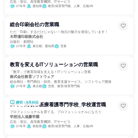
広告・宣伝、高等教育機関、ITサービス
27年卒
愛知県
教育/保育専門職、人事、広報/IR
総合印刷会社の営業職
ただ「印刷」するだけじゃない！地元の魅力を発信しています！
木野瀬印刷株式会社
出版社・新聞社
27年卒
東京都、愛知県
営業
教育を変えるITソリューションの営業職
「数字」で教育現場を支える！ITソリューション営業
株式会社教育ソフトウェア
総合商社・専門商社・卸売、教育支援サービス、ソフトウェア開発
27年卒
東京都
営業、教育/保育専門職
締切：9月30日
28卒_ 鳥取市医療看護専門学校_学校運営職
プロフェッショナルを育てる、プロフェッショナルになろう
学校法人滋慶学園
広告・宣伝、高等教育機関、ITサービス
27年卒
鳥取県
教育/保育専門職、人事、広報/IR