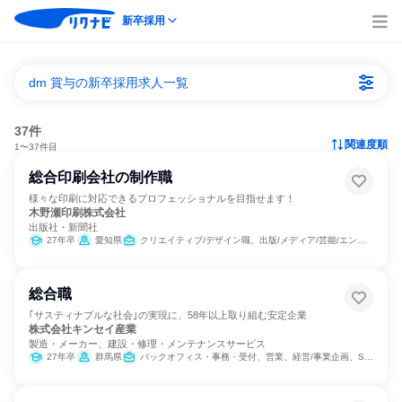
新卒採用
dm 賞与の新卒採用求人一覧
37件
関連度順
1〜37件目
総合印刷会社の制作職
様々な印刷に対応できるプロフェッショナルを目指せます！
木野瀬印刷株式会社
出版社・新聞社
27年卒
愛知県
クリエイティブ/デザイン職、出版/メディア/芸能/エンタメ専門職
総合職
｢サスティナブルな社会｣の実現に、58年以上取り組む安定企業
株式会社キンセイ産業
製造・メーカー、建設・修理・メンテナンスサービス
27年卒
群馬県
バックオフィス・事務・受付、営業、経営/事業企画、SCM/生産管理/購買/物流、総務、組織運営管理・公務員・事務系職種