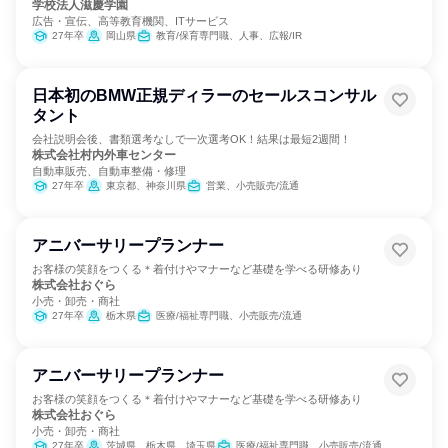
学校法人滋慶学園
広告・宣伝、高等教育機関、ITサービス
27年卒
岡山県
教育/保育専門職、人事、広報/IR
日本初のBMW正規ディラーのセールスコンサル
タント
会社説明会後、書類選考なしで一次選考OK！結果は最短2週間！
株式会社村内外車センター
自動車販売、自動車整備・修理
27年卒
東京都、神奈川県
営業、小売販売/流通
アニバーサリープランナー
お客様の笑顔をつくる＊着付けやマナーなど基礎を学べる研修あり
株式会社おぐら
小売・卸売・商社
27年卒
栃木県
医療/福祉専門職、小売販売/流通
アニバーサリープランナー
お客様の笑顔をつくる＊着付けやマナーなど基礎を学べる研修あり
株式会社おぐら
小売・卸売・商社
27年卒
茨城県、栃木県、埼玉県
医療/福祉専門職、小売販売/流通