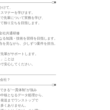
―――――――――――――――□■

かけて、

スマナーを学びます。

式で先輩について実務を学び、

して独り立ちを目指します。

全社共通研修

なる知識・技術を習得を目指します。

合を見ながら、少しずつ案件を担当。

先輩がサポートします。

」ことは

で安心してください。

―――――――――――――――――

会社？

―――――――――――――――□■

できる“一貫体制”が強み

中核となるデータ処理から、

発送までワンストップで

多くありません。
