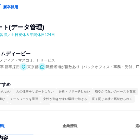
新卒採用
ート(データ管理)
”を習得／土日祝休＆年間休日124日
エムディービー
メディア・マスコミ、ITサービス
年卒 新卒採用
東京都
職種候補が複数あり（バックオフィス・事務・受付、IT
すすめ
わりたい
人の仕事をサポートしたい
分析・リサーチしたい
穏やかで互いのペースを尊重
組む
チームワークを重視
女性が働きやすい環境で働ける
長く同じ会社に居続けられる
極める
若手が裁量を持てる環境
情報
企業情報
選
内容