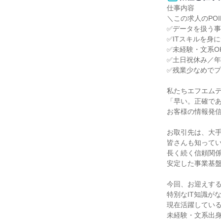
仕事内容

＼この求人のPOIN
✅データを扱う事
✅ITスキルを身
✅未経験・文系O
✅土日祝休み／年
✅残業少なめでプ
私たちエフエムデ
「早い。正確であ
お客様の情報発信
お取引先は、大手
皆さんも知ってい
長く続く信頼関係
安定した事業基盤
今回、お迎えする
特別なIT知識が
現在活躍している
未経験・文系出身