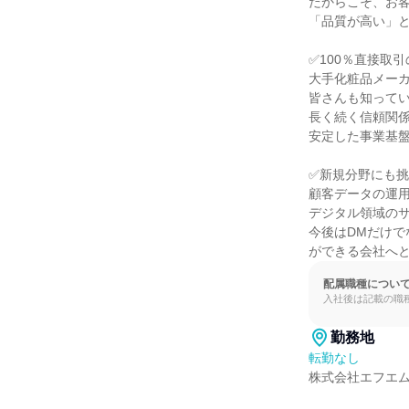
だからこそ、お客
「品質が高い」と
✅100％直接取引
大手化粧品メーカ
皆さんも知ってい
長く続く信頼関係
安定した事業基盤
✅新規分野にも挑
顧客データの運用
デジタル領域のサ
今後はDMだけで
ができる会社へ
配属職種につい
入社後は記載の職
勤務地
転勤なし
株式会社エフエム