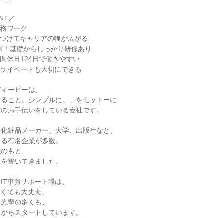
T／

務ワーク

につけてキャリアの幅が広がる

K！基礎からしっかり研修あり

間休日124日で働きやすい

ライベートも大切にできる

ィービーは、

ること。シンプルに。」をモットーに

のお手伝いをしている会社です。

化粧品メーカー、大学、出版社など、

る有名企業が多数。

のもと、

を築いてきました。

IT事務サポート職は、

なくても大丈夫。

先輩の多くも、

からスタートしています。
