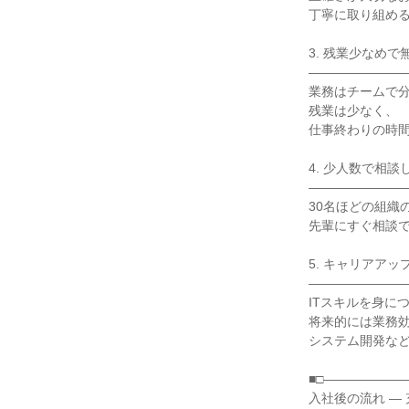
丁寧に取り組める
3. 残業少なめで
――――――――
業務はチームで分
残業は少なく、

仕事終わりの時間
4. 少人数で相談
――――――――
30名ほどの組織の
先輩にすぐ相談で
5. キャリアアッ
――――――――
ITスキルを身につ
将来的には業務効
システム開発など
■□――――――
入社後の流れ ―