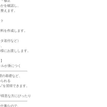
・修正

かを確認し、

整えます。

ト

料を作成します。

タ送付など）

、

様にお渡しします。

】

キルが身につく

――――――――

管理の基礎など、

られる

ル”を習得できます。

が得意な方にぴったり

――――――――

仕事なので、
