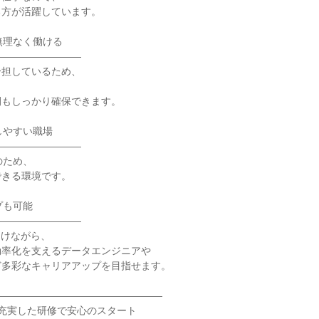
方が活躍しています。

無理なく働ける

――――――――

担しているため、

もしっかり確保できます。

しやすい職場

――――――――

ため、

きる環境です。

プも可能

――――――――

けながら、

率化を支えるデータエンジニアや

多彩なキャリアアップを目指せます。

―――――――――――――――――

 充実した研修で安心のスタート
