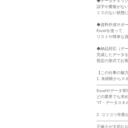
◆データチェック
誤字や重複がない
ミスのない状態に
◆資料作成サポー
Excelを使って、

リストや簡単な資
◆納品対応（デー
完成したデータを
指定の形式でお客
【この仕事の魅力
1. 未経験からス
――――――――
Excelやデータ
どの業界でも求め
“IT・データスキ
2. コツコツ作業
――――――――
正確さが大切なお