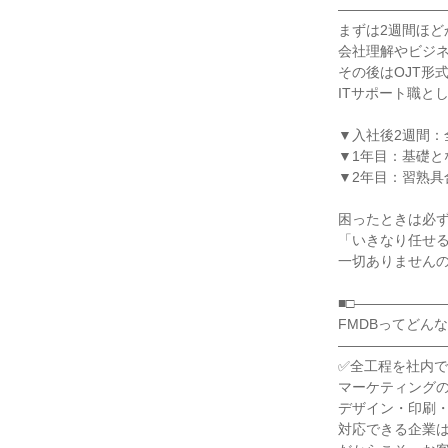
――――――――
まずは2週間ほど
会社理解やビジネ
その後はOJT形
ITサポート職と
▼入社後2週間：
▼1年目：基礎と
▼2年目：習熟具
困ったときは必ず
「いきなり任せる
一切ありませんの
■□――――――
FMDBってどんな
――――――――
✅全工程を社内で
マーケティングの
デザイン・印刷・
対応できる企業は