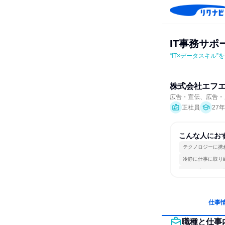
IT事務サポ
“IT×データスキル
株式会社エフ
広告・宣伝、広告・
正社員
27
こんな人にお
テクノロジーに携
冷静に仕事に取り
一つの専門分野を
仕事
職種と仕事