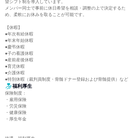
望シフト制を導入しています。

メンバー同士で事前に休日希望を相談・調整の上で決定するた
め、柔軟にお休みを取ることが可能です。

【休暇】

●年次有給休暇

●年末年始休暇

●慶弔休暇

●子の看護休暇

●産前産後休暇

●育児休暇

●介護休暇

●特別休暇（裁判員制度・骨髄ドナー登録および骨髄提供）など
福利厚生
保険制度：

・雇用保険

・労災保険

・健康保険

・厚生年金
