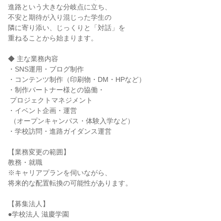
進路という大きな分岐点に立ち、

不安と期待が入り混じった学生の

隣に寄り添い、じっくりと「対話」を

重ねることから始まります。

◆ 主な業務内容

・SNS運用・ブログ制作

・コンテンツ制作（印刷物・DM・HPなど）

・制作パートナー様との協働・

 プロジェクトマネジメント

・イベント企画・運営

 （オープンキャンパス・体験入学など）

・学校訪問・進路ガイダンス運営

【業務変更の範囲】

教務・就職

※キャリアプランを伺いながら、

将来的な配置転換の可能性があります。

【募集法人】

●学校法人 滋慶学園
