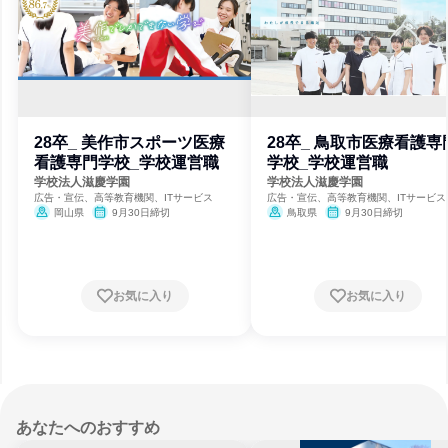
28卒_ 美作市スポーツ医療
28卒_ 鳥取市医療看護専
看護専門学校_学校運営職
学校_学校運営職
学校法人滋慶学園
学校法人滋慶学園
広告・宣伝、高等教育機関、ITサービス
広告・宣伝、高等教育機関、ITサービス
岡山県
9月30日締切
鳥取県
9月30日締切
お気に入り
お気に入り
あなたへのおすすめ