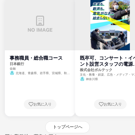
事務職員・総合職コース
既卒可、コンサート・イ
ント設営スタッフの電源
日本銀行
金融
門
株式会社ボルテック
北海道、青森県、岩手県、宮城県、秋田
文化・教養・娯楽、広告・メディア・マ
県、山形県、福島県、茨城県、群馬県、埼玉
ミ、電力・ガス・水道・エネルギー
神奈川県
県、東京都、神奈川県、新潟県、富山県、石
川県、福井県、山梨県、長野県、静岡県、愛
知県、京都府、大阪府、兵庫県、鳥取県、島
根県、岡山県、広島県、山口県、徳島県、香
川県、愛媛県、高知県、福岡県、佐賀県、長
お気に入り
お気に入り
崎県、熊本県、大分県、宮崎県、鹿児島県、
沖縄県
トップページへ