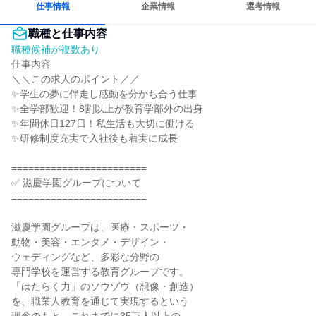
仕事情報
企業情報
選考情報
職種と仕事内容
職種候補が複数あり
仕事内容

＼＼この求人のポイント／／

✨学生の夢に伴走し感動を分かち合う仕事

✨全学部歓迎！8割以上が教育学部外の出身

✨年間休日127日！私生活も大切に働ける

✨研修制度充実で入社後も着実に成長

========================

✅ 滋慶学園グループについて

========================

滋慶学園グループは、医療・スポーツ・

動物・美容・エンタメ・デザイン・

ウェディングなど、多彩な分野の

専門学校を運営する教育グループです。

「はたらく力」のソウゾウ（想像・創造）

を、職業人教育を通じて実現するという
