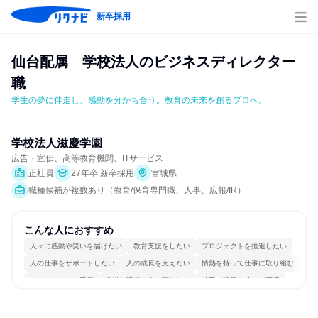
新卒採用
仙台配属　学校法人のビジネスディレクター
職
学生の夢に伴走し、感動を分かち合う。教育の未来を創るプロへ。
学校法人滋慶学園
広告・宣伝、高等教育機関、ITサービス
正社員
27年卒 新卒採用
宮城県
職種候補が複数あり（教育/保育専門職、人事、広報/IR）
こんな人におすすめ
人々に感動や笑いを届けたい
教育支援をしたい
プロジェクトを推進したい
人の仕事をサポートしたい
人の成長を支えたい
情熱を持って仕事に取り組む
チームワークを重視
多様な職種の人と関われる
若手が裁量を持てる環境
人とたくさん会話する