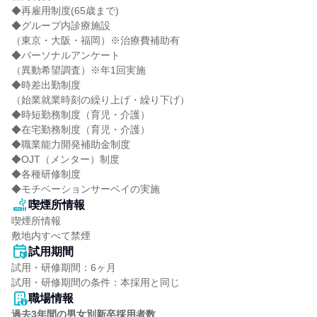
◆再雇用制度(65歳まで)

◆グループ内診療施設

（東京・大阪・福岡）※治療費補助有

◆パーソナルアンケート

（異動希望調査）※年1回実施

◆時差出勤制度

（始業就業時刻の繰り上げ・繰り下げ）

◆時短勤務制度（育児・介護）

◆在宅勤務制度（育児・介護）

◆職業能力開発補助金制度

◆OJT（メンター）制度

◆各種研修制度

◆モチベーションサーベイの実施
喫煙所情報
喫煙所情報

敷地内すべて禁煙
試用期間
試用・研修期間：6ヶ月

職場情報
過去3年間の男女別新卒採用者数