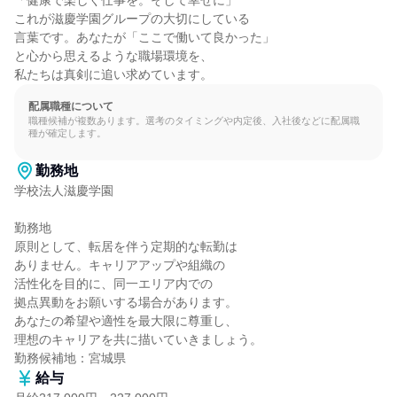
「健康で楽しく仕事を。そして幸せに」

これが滋慶学園グループの大切にしている

言葉です。あなたが「ここで働いて良かった」

と心から思えるような職場環境を、

私たちは真剣に追い求めています。
配属職種について
職種候補が複数あります。選考のタイミングや内定後、入社後などに配属職
種が確定します。
勤務地
学校法人滋慶学園

勤務地

原則として、転居を伴う定期的な転勤は

ありません。キャリアアップや組織の

活性化を目的に、同一エリア内での

拠点異動をお願いする場合があります。

あなたの希望や適性を最大限に尊重し、

理想のキャリアを共に描いていきましょう。

勤務候補地：宮城県
給与