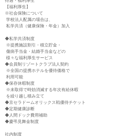
待遇・福利厚生

【福利厚生】

※社会保険について

 学校法人配属の場合は、

 私学共済（健康保険・年金）加入

◆私学共済制度

 ※提携施設割引・積立貯金・

 傷病手当金・結婚手当金などの

 様々な福利厚生サービス

◆会員制リゾートクラブ法人契約

 ※全国の提携ホテルを優待価格で

 利用可能

◆保存休暇制度

 ※未取得で時効消滅する年次有給休暇

 を繰り越し積み立て

◆京セラドームオリックス戦優待チケット

◆定期健康診断

◆人間ドック費用補助

◆慶弔見舞金制度

社内制度
