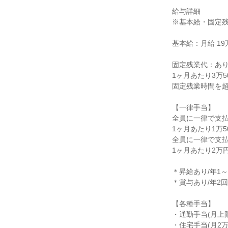
給与詳細

※基本給・固定残
基本給：月給 19万
固定残業代：あり
1ヶ月あたり3万5
固定残業時間を超
【一律手当】

全員に一律で支払
1ヶ月あたり1万50
全員に一律で支払
1ヶ月あたり2万円
＊昇給あり/年1～2
＊賞与あり/年2回

【各種手当】

・通勤手当(月上限2
・住宅手当(月2万