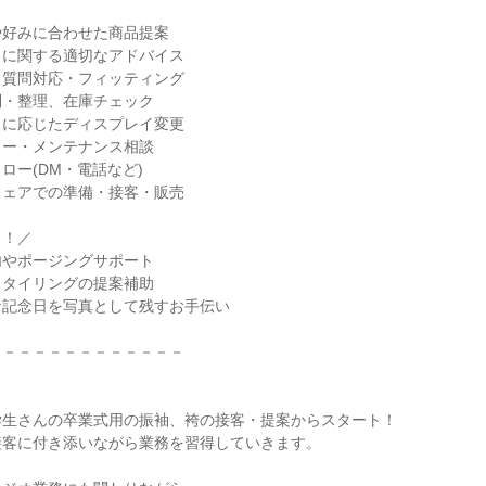
好みに合わせた商品提案

に関する適切なアドバイス

質問対応・フィッティング

・整理、在庫チェック

に応じたディスプレイ変更

ー・メンテナンス相談

ー(DM・電話など)

ェアでの準備・接客・販売

！／

やポージングサポート

タイリングの提案補助

記念日を写真として残すお手伝い

－－－－－－－－－－－－

生さんの卒業式用の振袖、袴の接客・提案からスタート！

客に付き添いながら業務を習得していきます。
