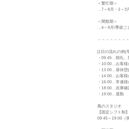
＜繁忙期＞

…7～8月・2～3
＜閑散期＞

…4～9月/季節ご
－－－－－－－－
[1日の流れの例(早
・09:45…朝礼
・10:00…お客
・13:00…昼休憩
・14:00…お客
・16:00…常連様
・18:00…在庫
・19:00…退勤

風のスタジオ

【固定シフト制】
09:45～19:00