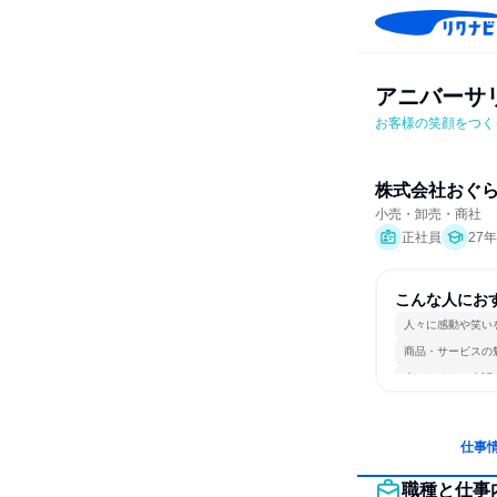
アニバーサ
お客様の笑顔をつく
株式会社おぐ
小売・卸売・商社
正社員
27
こんな人にお
人々に感動や笑い
商品・サービスの
人とたくさん会話
仕事
職種と仕事