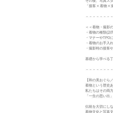
その後、写真スタ
「接客 × 着物 
－－－－－－－－
＜＜着物・撮影の
・着物の種類(訪
・マナーやTPO
・着物のお手入れ
・撮影時の接客や
基礎から学べる丁
－－－－－－－－
【和の美おぐら／
着物という歴史あ
私たちはその両方
「一生の思い出」
伝統を大切にしな
着物文化と写真文