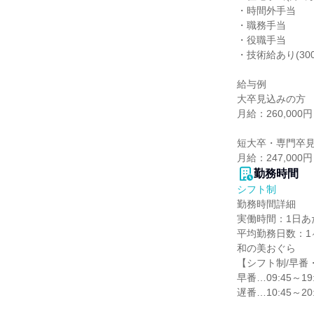
・時間外手当

・職務手当

・役職手当

・技術給あり(300
給与例

大卒見込みの方

月給：260,000円

短大卒・専門卒見
月給：247,000円
勤務時間
シフト制
勤務時間詳細

実働時間：1日あた
平均勤務日数：1ヶ
和の美おぐら

【シフト制/早番
早番…09:45～19:
遅番…10:45～20: