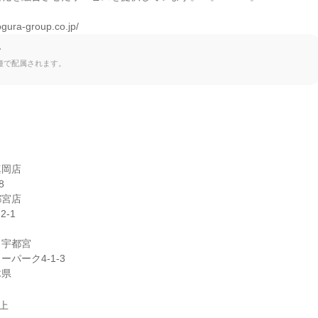
ura-group.co.jp/
て
種で配属されます。


岡店



宮店

-1

宇都宮

パーク4-1-3

木県
以上