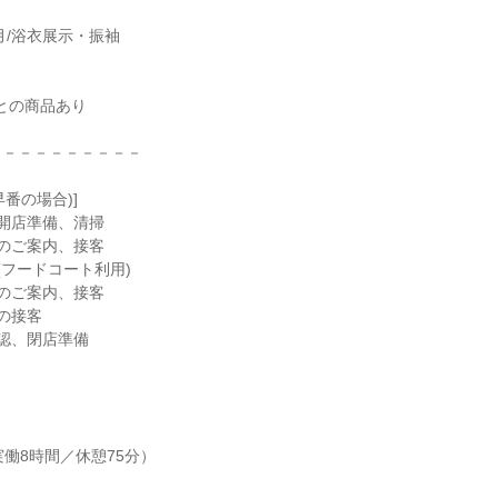
月/浴衣展示・振袖

との商品あり

－－－－－－－－－

番の場合)]

、開店準備、清掃

様のご案内、接客

(フードコート利用)

様のご案内、接客

の接客

確認、閉店準備



（実働8時間／休憩75分）
