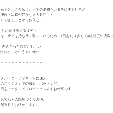
着る楽しさを伝え、人生の瞬間をカタチにする仕事／

服飾・写真が好きな方大歓迎！＞

》できることからお任せ！

とりに寄り添える接客 ～

を、余裕を持ち長く取っているため、1日あたり多くて4組程度の接客！
り向き合った接客がしたい｣

がけたい｣という方にぜひ！

－－－－－－－－－－－－

タル・コーディネートに加え、

のスタジオ」での撮影サポートなど、

日をトータルでプロデュースするお仕事です。

お客様との関係づくりの他、

舗運営もお任せします。
