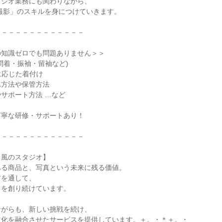
ジオ業務にも関わりながら、

× 撮影」のスキルを身につけていきます。

－－－－－－－－－－－－

知識ゼロでも問題ありません＞＞

問着・振袖・留袖など)

に応じた着付け

方法や保管方法

サポート方法 …など

寧な研修・サポートあり！

－－－－－－－－－－－－

風のスタジオ】

る商品と、写真という未来に残る価値。

を通して、

を創り続けています。

がらも、新しい挑戦を続け、

化を融合させたサービスを提供しています。＋。・＊＋。・
