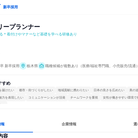
新卒採用
リープランナー
る＊着付けやマナーなど基礎を学べる研修あり
ら
年卒 新卒採用
栃木県
職種候補が複数あり（医療/福祉専門職、小売販売/流通
すすめ
を届けたい
都市・街づくりがしたい
地域貢献に携わりたい
日本の良さを広めたい
美の
魅力を表現したい
コミュニケーションが活発
チームワークを重視
女性が働きやすい環境で
する
情報
企業情報
選
内容