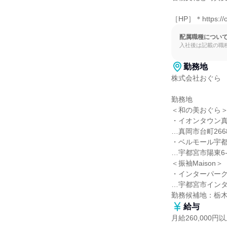
［HP］＊https://og
配属職種につい
入社後は記載の職
勤務地
株式会社おぐら

勤務地

＜和の美おぐら＞
・イオンタウン真
…真岡市台町2668
・ベルモール宇都
…宇都宮市陽東6-2
＜振袖Maison＞

・インターパーク
…宇都宮市インター
勤務候補地：栃
給与
月給260,000円