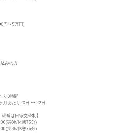
0円～5万円)

込みの方

り8時間

月あたり20日 〜 22日

・遅番は日毎交替制】

00(実8h/休憩75分)

00(実8h/休憩75分)
