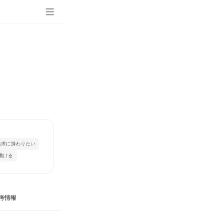
）
追求に携わりたい
働ける
考情報