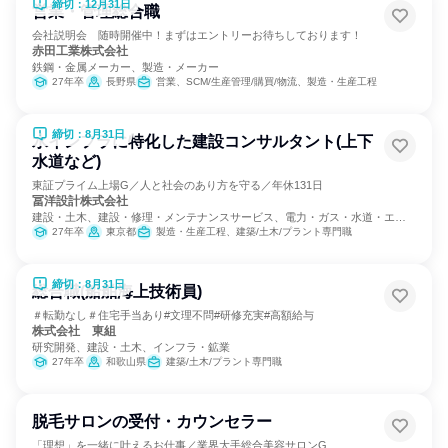
締切：12月31日
営業・管理総合職
会社説明会 随時開催中！まずはエントリーお待ちしております！
赤田工業株式会社
鉄鋼・金属メーカー、製造・メーカー
27年卒
長野県
営業、SCM/生産管理/購買/物流、製造・生産工程
締切：8月31日
水インフラに特化した建設コンサルタント(上下
水道など)
東証プライム上場G／人と社会のあり方を守る／年休131日
冨洋設計株式会社
建設・土木、建設・修理・メンテナンスサービス、電力・ガス・水道・エネ
ルギー
27年卒
東京都
製造・生産工程、建築/土木/プラント専門職
締切：8月31日
総合職(船舶海上技術員)
＃転勤なし＃住宅手当あり#文理不問#研修充実#高額給与
株式会社 東組
研究開発、建設・土木、インフラ・鉱業
27年卒
和歌山県
建築/土木/プラント専門職
脱毛サロンの受付・カウンセラー
「理想」を一緒に叶えるお仕事／業界大手総合美容サロンG