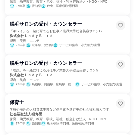
保育・幼児教育、教育・学校、福祉・独立行政法人・NGO・NPO
27年卒
愛知県
飲食、医療/福祉専門職
脱毛サロンの受付・カウンセラー
「キレイ」を一緒に育てるお仕事／業界大手総合美容サロンG
株式会社ＬａｄｙＢｉｒｄ
理容・美容・エステ
27年卒
岐阜県、愛知県
サービス/接客、小売販売/流通
脱毛サロンの受付・カウンセラー
「理想」を一緒に叶えるお仕事／業界大手総合美容サロンG
株式会社ＬａｄｙＢｉｒｄ
理容・美容・エステ
27年卒
島根県、岡山県、広島県、徳島県、香川県
サービス/接客、小売販売/流通
保育士
学校や海外の人材育成事業など多角化を進行中の社会福祉法人です
社会福祉法人福寿園
保育・幼児教育、教育・学校、福祉・独立行政法人・NGO・NPO
27年卒
愛知県
教育/保育専門職、医療/福祉専門職