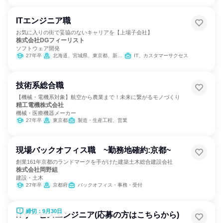
ITエンジニア職
お気に入りの街で妥協のないキャリアを【上場子会社】
株式会社DGフィーリスト
ソフトウェア開発
27年卒
北海道、宮城県、東京都、新潟県、京都府、福岡県
IT、カスタマーサクセス
技術系総合職
【機械・電機系対象】航空から農業まで！未来に繋がるモノづくり
精工電機株式会社
機械・医療機器メーカー
27年卒
東京都
製造・生産工程、営業
現場バックオフィス職 ~勤務地確約:京都~
創業161年京都のランドマークを手がけた建築土木総合建設会社
株式会社岡野組
建設・土木
27年卒
京都府
バックオフィス・事務・受付
締切：9月30日
ITサービスエンジニア(応募の方はこちらから)