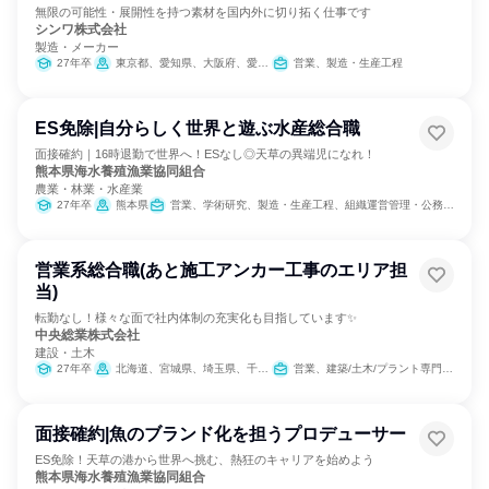
無限の可能性・展開性を持つ素材を国内外に切り拓く仕事です
シンワ株式会社
製造・メーカー
27年卒
東京都、愛知県、大阪府、愛媛県、福岡県
営業、製造・生産工程
ES免除|自分らしく世界と遊ぶ水産総合職
面接確約｜16時退勤で世界へ！ESなし◎天草の異端児になれ！
熊本県海水養殖漁業協同組合
農業・林業・水産業
27年卒
熊本県
営業、学術研究、製造・生産工程、組織運営管理・公務員・事務系職種
営業系総合職(あと施工アンカー工事のエリア担
当)
転勤なし！様々な面で社内体制の充実化も目指しています✨
中央総業株式会社
建設・土木
27年卒
北海道、宮城県、埼玉県、千葉県、東京都、神奈川県、愛知県、京都府、大阪府、兵庫県、広島県、福岡県
営業、建築/土木/プラント専門職、カスタマーサクセス
面接確約|魚のブランド化を担うプロデューサー
ES免除！天草の港から世界へ挑む、熱狂のキャリアを始めよう
熊本県海水養殖漁業協同組合