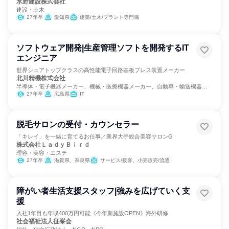
水野建設株式会社
建設・土木
27年卒
愛知県
建築/土木/プラント専門職
ソフトウェア開発|生産管理ソフトを開発するIT
エンジニア
世界シェアトップクラスの高性能電子回路基板プレス装置メーカー
北川精機株式会社
半導体・電子機器メーカー、機械・医療機器メーカー、自動車・輸送機器メ
ーカー
27年卒
広島県
IT
脱毛サロンの受付・カウンセラー
「キレイ」を一緒に育てるお仕事／業界大手総合美容サロンG
株式会社ＬａｄｙＢｉｒｄ
理容・美容・エステ
27年卒
滋賀県、奈良県
サービス/接客、小売販売/流通
障がい者生活支援スタッフ|強みを広げていく支
援
入社1年目も年収400万円可能《今年新施設OPEN》海外研修
社会福祉法人征峯会