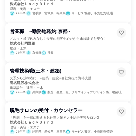
株式会社ＬａｄｙＢｉｒｄ
理容・美容・エステ
27年卒
岩手県、宮城県、福島県
サービス/接客、小売販売/流通
営業職 ~勤務地確約:京都~
ノルマ・飛び込みなし！長年の顧客中心だから未経験でも安心！
株式会社岡野組
建設・土木
27年卒
京都府
営業
管理技術職(土木・建築)
文系から技術者に！⭐建築・建設⭐会社負担で資格支援！
春名建設株式会社
建築設計、建設・土木
27年卒
兵庫県
製造・生産工程、クリエイティブ/デザイン職、建築/土木/プラント専門職
脱毛サロンの受付・カウンセラー
「理想」を一緒に叶えるお仕事／業界大手総合美容サロンG
株式会社ＬａｄｙＢｉｒｄ
理容・美容・エステ
27年卒
静岡県、愛知県、三重県
サービス/接客、小売販売/流通