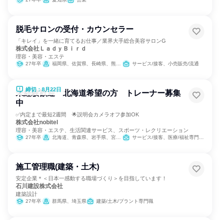
脱毛サロンの受付・カウンセラー
「キレイ」を一緒に育てるお仕事／業界大手総合美容サロンG
株式会社ＬａｄｙＢｉｒｄ
理容・美容・エステ
27年卒
福岡県、佐賀県、長崎県、熊本県、大分県、宮崎県
サービス/接客、小売販売/流通
締切：8月22日
未経験歓迎 北海道希望の方 トレーナー募集
中
✅内定まで最短2週間 🌟説明会カメラオフ参加OK
株式会社nobitel
理容・美容・エステ、生活関連サービス、スポーツ・レクリエーション
27年卒
北海道、青森県、岩手県、宮城県、秋田県、山形県、福島県、茨城県、栃木県、群馬県、埼玉県、千葉県、東京都、神奈川県、新潟県、富山県、石川県、福井県、山梨県、長野県、岐阜県、静岡県、愛知県、三重県、滋賀県、京都府、大阪府、兵庫県、奈良県、和歌山県、鳥取県、島根県、岡山県、広島県、山口県、徳島県、香川県、愛媛県、高知県、福岡県、佐賀県、長崎県、熊本県、大分県、宮崎県、鹿児島県、沖縄県
サービス/接客、医療/福祉専門職、教育/保育専門職、小売販売/流通
施工管理職(建築・土木)
安定企業＊＜日本一感動する職場づくり＞を目指しています！
石川建設株式会社
建築設計
27年卒
群馬県、埼玉県
建築/土木/プラント専門職