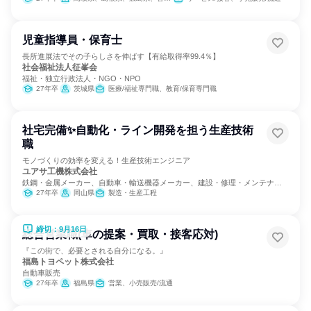
児童指導員・保育士
長所進展法でその子らしさを伸ばす【有給取得率99.4％】
社会福祉法人征峯会
福祉・独立行政法人・NGO・NPO
27年卒
茨城県
医療/福祉専門職、教育/保育専門職
社宅完備✨自動化・ライン開発を担う生産技術
職
モノづくりの効率を変える！生産技術エンジニア
ユアサ工機株式会社
鉄鋼・金属メーカー、自動車・輸送機器メーカー、建設・修理・メンテナン
スサービス
27年卒
岡山県
製造・生産工程
締切：9月16日
総合営業職(車の提案・買取・接客応対)
『この街で、必要とされる自分になる。』
福島トヨペット株式会社
自動車販売
27年卒
福島県
営業、小売販売/流通