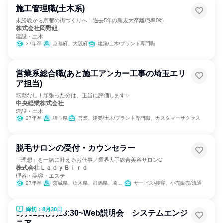
施工管理職(土木系)
未経験から京都の街づくりへ！過去5年の新規大卒離職率0%
株式会社岡野組
建設・土木
27年卒
京都府、大阪府
建築/土木/プラント専門職
営業系総合職(あと施工アンカー工事の埼玉エリ
ア担当)
転勤なし！頑張った分は、正当に評価します✨
中央総業株式会社
建設・土木
27年卒
埼玉県
営業、建築/土木/プラント専門職、カスタマーサクセス
脱毛サロンの受付・カウンセラー
「理想」を一緒に叶えるお仕事／業界大手総合美容サロンG
株式会社ＬａｄｙＢｉｒｄ
理容・美容・エステ
27年卒
茨城県、栃木県、群馬県、埼玉県、千葉県、神奈川県、新潟県、山梨県、長野県
サービス/接客、小売販売/流通
締切：8月30日
8月31日(月)13:30~Web説明会 システムエンジ
ニア