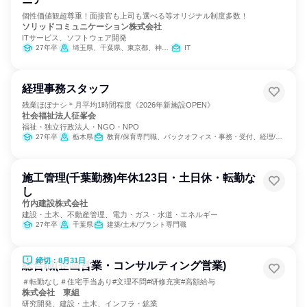
個性価値観超尊重！面接官も上司も選べる等オリジナル制度多数！
ソリッドコミュニケーション株式会社
ITサービス、ソフトウェア開発
27年卒
埼玉県、千葉県、東京都、神奈川県
IT
経理事務スタッフ
残業ほぼナシ＊月平均1時間程度《2026年新施設OPEN》
社会福祉法人征峯会
福祉・独立行政法人・NGO・NPO
27年卒
栃木県
教育/保育専門職、バックオフィス・事務・受付、経理/税務/財務
施工管理(千葉勤務)年休123日・土日休・転勤な
し
竹内建設株式会社
建設・土木、不動産管理、電力・ガス・水道・エネルギー
27年卒
千葉県
建築/土木/プラント専門職
締切：8月31日
総合職(企画営業・コンサルティング営業)
＃転勤なし＃住宅手当あり#文理不問#研修充実#高額給与
株式会社 東組
研究開発、建設・土木、インフラ・鉱業