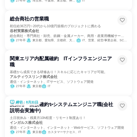
27年卒
埼玉県、千葉県、東京都、神奈川県
IT
総合商社の営業職
初任給36万円✨20代から10億円規模のプロジェクトに携わる
谷村実業株式会社
総合商社・専門商社・卸売、鉄鋼・金属メーカー、商用・産業用機械サービ
ス
27年卒
東京都、愛知県、京都府、大阪府、兵庫県
IT、営業、経営/事業企画、SCM/生産管理/購買/物流、バックオフィス・事務・受付、商品企画、マーケティング・広告・宣伝
関東エリア内配属確約 ITインフラエンジニア
職
基礎から成長できる研修あり！スキルに応じたキャリアが可能。
アルティウスリンク株式会社
通信・インターネット、ITサービス、ソフトウェア開発
27年卒
東京都
IT
締切：8月31日
夏採用・面接確約✨システムエンジニア職(会社
説明会実施中)
土日祝休み・残業月10h程度・リモート制度あり！
インガルス株式会社
通信・インターネット、インターネット・Webサービス、ソフトウェア開発
27年卒
東京都
カスタマーサクセス、IT