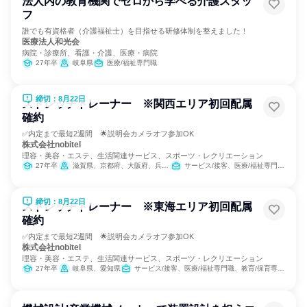
法人内の教育機関でゼロから学べる介護スタッ
フ
誰でも有資格者（介護福祉士）を目指せる研修体制を整えました！
医療法人和光会
病院・診療所、看護・介護、医療・病院
27年卒
岐阜県
医療/福祉専門職
締切：8月22日
ストレッチトレーナー ※関西エリア初回配属
確約
✅内定まで最短2週間 🌟説明会カメラオフ参加OK
株式会社nobitel
理容・美容・エステ、生活関連サービス、スポーツ・レクリエーション
27年卒
滋賀県、京都府、大阪府、兵庫県
サービス/接客、医療/福祉専門職、教育/保育専門職、小売販売/流通
締切：8月22日
ストレッチトレーナー ※東海エリア初回配属
確約
✅内定まで最短2週間 🌟説明会カメラオフ参加OK
株式会社nobitel
理容・美容・エステ、生活関連サービス、スポーツ・レクリエーション
27年卒
岐阜県、愛知県
サービス/接客、医療/福祉専門職、教育/保育専門職、小売販売/流通