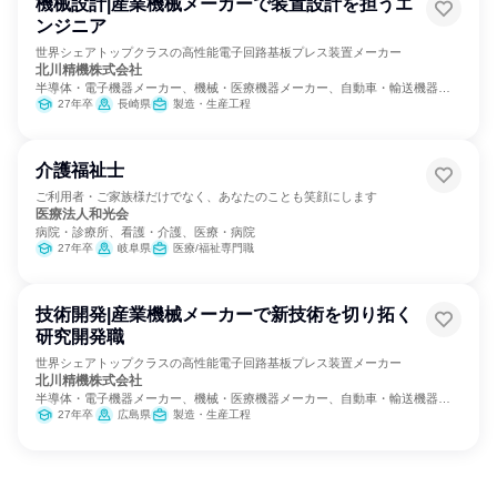
機械設計|産業機械メーカーで装置設計を担うエ
ンジニア
世界シェアトップクラスの高性能電子回路基板プレス装置メーカー
北川精機株式会社
半導体・電子機器メーカー、機械・医療機器メーカー、自動車・輸送機器メ
ーカー
27年卒
長崎県
製造・生産工程
介護福祉士
ご利用者・ご家族様だけでなく、あなたのことも笑顔にします
医療法人和光会
病院・診療所、看護・介護、医療・病院
27年卒
岐阜県
医療/福祉専門職
技術開発|産業機械メーカーで新技術を切り拓く
研究開発職
世界シェアトップクラスの高性能電子回路基板プレス装置メーカー
北川精機株式会社
半導体・電子機器メーカー、機械・医療機器メーカー、自動車・輸送機器メ
ーカー
27年卒
広島県
製造・生産工程