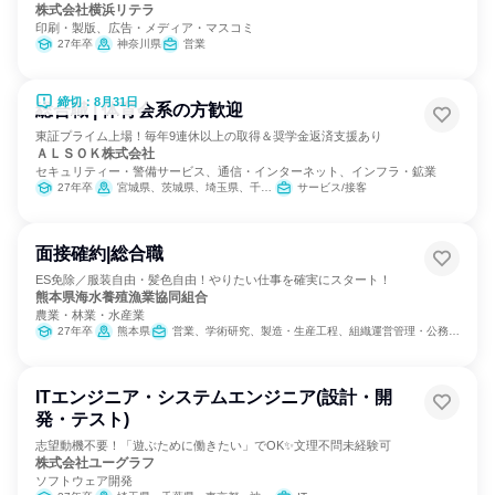
株式会社横浜リテラ
印刷・製版、広告・メディア・マスコミ
27年卒
神奈川県
営業
締切：8月31日
総合職 | 体育会系の方歓迎
東証プライム上場！毎年9連休以上の取得＆奨学金返済支援あり
ＡＬＳＯＫ株式会社
セキュリティー・警備サービス、通信・インターネット、インフラ・鉱業
27年卒
宮城県、茨城県、埼玉県、千葉県、東京都、神奈川県、山梨県、長野県、静岡県、愛知県、滋賀県、京都府、大阪府、兵庫県、奈良県、和歌山県、岡山県、山口県、徳島県、香川県、高知県、福岡県、熊本県、大分県
サービス/接客
面接確約|総合職
ES免除／服装自由・髪色自由！やりたい仕事を確実にスタート！
熊本県海水養殖漁業協同組合
農業・林業・水産業
27年卒
熊本県
営業、学術研究、製造・生産工程、組織運営管理・公務員・事務系職種
ITエンジニア・システムエンジニア(設計・開
発・テスト)
志望動機不要！「遊ぶために働きたい」でOK✨文理不問未経験可
株式会社ユーグラフ
ソフトウェア開発