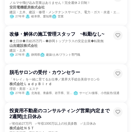
ノルマや飛び込み営業はありません！完全週休２日制！
安田電機暖房株式会社
建設・土木、建設・修理・メンテナンスサービス、電力・ガス・水道・エネ
ルギー
27年卒
岐阜県、愛知県
営業
改修・解体の施工管理スタッフ ~転勤なし~
◆土日休◆月給25万円～◆静岡トップクラスの安定企業◆転勤無
山吉建設株式会社
建設・土木
27年卒
静岡県
建築/土木/プラント専門職
脱毛サロンの受付・カウンセラー
「キレイ」を一緒に育てるお仕事／業界大手総合美容サロンG
株式会社ＬａｄｙＢｉｒｄ
理容・美容・エステ
27年卒
北海道、青森県、岩手県、宮城県、秋田県、福島県
サービス/接客、小売販売/流通
投資用不動産のコンサルティング営業|内定まで
2週間|土日休み
✅初任給27万円 ✅年収1000万以上の社員多数 ✅土日休み
株式会社ＮＳＴ