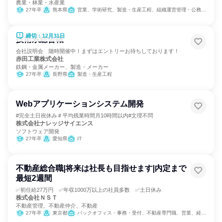
農業・林業・水産業
27年卒
熊本県
営業、学術研究、製造・生産工程、組織運営管理・公務員・事務系職種
締切：12月31日
技術系総合職
会社説明会 随時開催中！まずはエントリーお待ちしております！
赤田工業株式会社
鉄鋼・金属メーカー、製造・メーカー
27年卒
長野県
製造・生産工程
Webアプリケーションシステム開発
#完全土日祝休み＃平均残業時間月10時間以内#文理不問
株式会社ナレッジサイエンス
ソフトウェア開発
27年卒
愛知県
IT
不動産総合職|将来は社長も目指せます|内定まで
最短2週間
✅初任給27万円 ✅年収1000万以上の社員多数 ✅土日休み
株式会社ＮＳＴ
不動産管理、不動産仲介、不動産
27年卒
東京都
バックオフィス・事務・受付、不動産専門職、営業、経営/事業企画、金融専門職、人事、総務、マーケティング・広告・宣伝