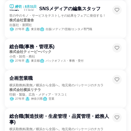
締切：8月31日
出版・WEB・SNSメディアの編集スタッフ
世の中のモノ・サービスをテストしその結果をフェアに発信する！
株式会社晋遊舎
出版社・新聞社
27年卒
東京都
出版/メディア/芸能/エンタメ専門職
総合職(事務・管理系)
株式会社ティーピーパック
小売・卸売・商社
27年卒
東京都
バックオフィス・事務・受付
企画営業職
横浜勤務|転勤無／横浜から全国へ。地元発のパッケージのチカラ
株式会社横浜リテラ
印刷・製版、広告・メディア・マスコミ
27年卒
神奈川県
営業
総合職(製造技術・生産管理・品質管理・総務人
事)
横浜勤務|転勤無／横浜から全国へ。地元発のパッケージのチカラ