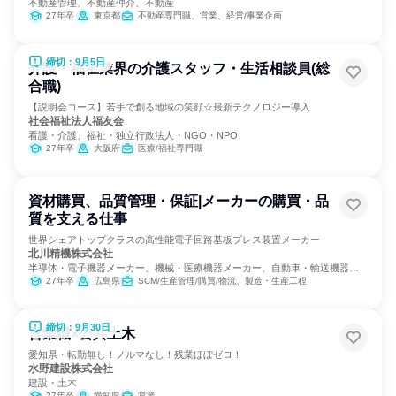
不動産管理、不動産仲介、不動産
27年卒
東京都
不動産専門職、営業、経営/事業企画
締切：9月5日
介護・福祉業界の介護スタッフ・生活相談員(総
合職)
【説明会コース】若手で創る地域の笑顔☆最新テクノロジー導入
社会福祉法人福友会
看護・介護、福祉・独立行政法人・NGO・NPO
27年卒
大阪府
医療/福祉専門職
資材購買、品質管理・保証|メーカーの購買・品
質を支える仕事
世界シェアトップクラスの高性能電子回路基板プレス装置メーカー
北川精機株式会社
半導体・電子機器メーカー、機械・医療機器メーカー、自動車・輸送機器メ
ーカー
27年卒
広島県
SCM/生産管理/購買/物流、製造・生産工程
締切：9月30日
営業職×公共土木
愛知県・転勤無し！ノルマなし！残業ほぼゼロ！
水野建設株式会社
建設・土木
27年卒
愛知県
営業