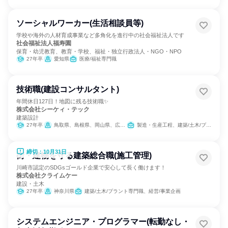
ソーシャルワーカー(生活相談員等)
学校や海外の人材育成事業など多角化を進行中の社会福祉法人です
社会福祉法人福寿園
保育・幼児教育、教育・学校、福祉・独立行政法人・NGO・NPO
27年卒
愛知県
医療/福祉専門職
技術職(建設コンサルタント)
年間休日127日！地図に残る技術職✨
株式会社シーケィ・テック
建築設計
27年卒
鳥取県、島根県、岡山県、広島県、山口県
製造・生産工程、建築/土木/プラント専門職
締切：10月31日
街・建物を守る建築総合職(施工管理)
川崎市認定のSDGsゴールド企業で安心して長く働けます！
株式会社クライムケー
建設・土木
27年卒
神奈川県
建築/土木/プラント専門職、経営/事業企画
システムエンジニア・プログラマー(転勤なし・