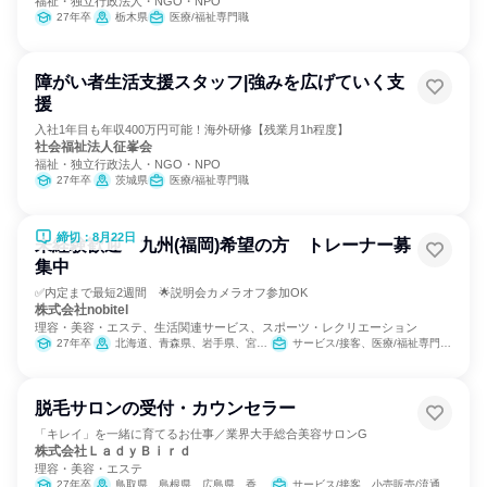
福祉・独立行政法人・NGO・NPO
27年卒
栃木県
医療/福祉専門職
障がい者生活支援スタッフ|強みを広げていく支
援
入社1年目も年収400万円可能！海外研修【残業月1h程度】
社会福祉法人征峯会
福祉・独立行政法人・NGO・NPO
27年卒
茨城県
医療/福祉専門職
締切：8月22日
未経験歓迎 九州(福岡)希望の方 トレーナー募
集中
✅内定まで最短2週間 🌟説明会カメラオフ参加OK
株式会社nobitel
理容・美容・エステ、生活関連サービス、スポーツ・レクリエーション
27年卒
北海道、青森県、岩手県、宮城県、秋田県、山形県、福島県、茨城県、栃木県、群馬県、埼玉県、千葉県、東京都、神奈川県、新潟県、富山県、石川県、福井県、山梨県、長野県、岐阜県、静岡県、愛知県、三重県、滋賀県、京都府、大阪府、兵庫県、奈良県、和歌山県、鳥取県、島根県、岡山県、広島県、山口県、徳島県、香川県、愛媛県、高知県、福岡県、佐賀県、長崎県、熊本県、大分県、宮崎県、鹿児島県、沖縄県
サービス/接客、医療/福祉専門職、教育/保育専門職、小売販売/流通
脱毛サロンの受付・カウンセラー
「キレイ」を一緒に育てるお仕事／業界大手総合美容サロンG
株式会社ＬａｄｙＢｉｒｄ
理容・美容・エステ
27年卒
鳥取県、島根県、広島県、香川県、愛媛県
サービス/接客、小売販売/流通