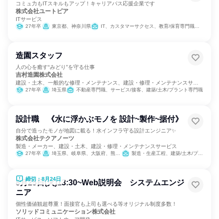
コミュ力もITスキルもアップ！キャリアパス応援企業です
株式会社ユートピア
ITサービス
27年卒
東京都、神奈川県
IT、カスタマーサクセス、教育/保育専門職、クリエイティブ/デザイン職
造園スタッフ
人の心を癒す“みどり”を守る仕事
吉村造園株式会社
建設・土木、一般的な修理・メンテナンス、建設・修理・メンテナンスサー
ビス
27年卒
埼玉県
不動産専門職、サービス/接客、建築/土木/プラント専門職
設計職 《水に浮かぶモノを 設計~製作~据付》
自分で造ったモノが地図に載る！水インフラ守る設計エンジニア✨
株式会社テクアノーツ
製造・メーカー、建設・土木、建設・修理・メンテナンスサービス
27年卒
埼玉県、岐阜県、大阪府、熊本県
製造・生産工程、建築/土木/プラント専門職
締切：8月24日
8月25日(火)13:30~Web説明会 システムエンジ
ニア
個性価値観超尊重！面接官も上司も選べる等オリジナル制度多数！
ソリッドコミュニケーション株式会社