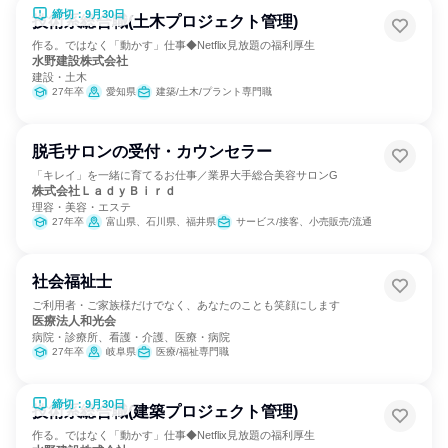
締切：9月30日
技術系総合職(土木プロジェクト管理)
作る。ではなく「動かす」仕事◆Netflix見放題の福利厚生
水野建設株式会社
建設・土木
27年卒
愛知県
建築/土木/プラント専門職
脱毛サロンの受付・カウンセラー
「キレイ」を一緒に育てるお仕事／業界大手総合美容サロンG
株式会社ＬａｄｙＢｉｒｄ
理容・美容・エステ
27年卒
富山県、石川県、福井県
サービス/接客、小売販売/流通
社会福祉士
ご利用者・ご家族様だけでなく、あなたのことも笑顔にします
医療法人和光会
病院・診療所、看護・介護、医療・病院
27年卒
岐阜県
医療/福祉専門職
締切：9月30日
技術系総合職(建築プロジェクト管理)
作る。ではなく「動かす」仕事◆Netflix見放題の福利厚生