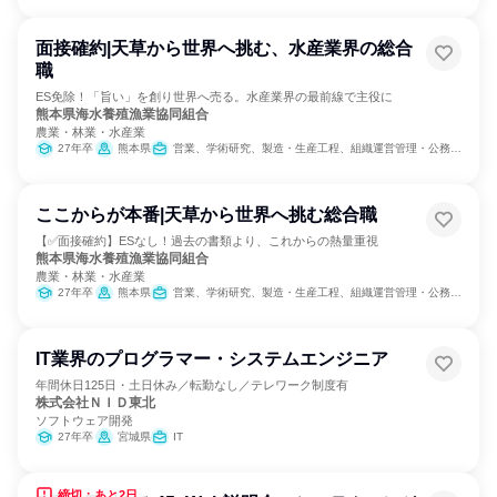
面接確約|天草から世界へ挑む、水産業界の総合
職
ES免除！「旨い」を創り世界へ売る。水産業界の最前線で主役に
熊本県海水養殖漁業協同組合
農業・林業・水産業
27年卒
熊本県
営業、学術研究、製造・生産工程、組織運営管理・公務員・事務系職種
ここからが本番|天草から世界へ挑む総合職
【✅面接確約】ESなし！過去の書類より、これからの熱量重視
熊本県海水養殖漁業協同組合
農業・林業・水産業
27年卒
熊本県
営業、学術研究、製造・生産工程、組織運営管理・公務員・事務系職種
IT業界のプログラマー・システムエンジニア
年間休日125日・土日休み／転勤なし／テレワーク制度有
株式会社ＮＩＤ東北
ソフトウェア開発
27年卒
宮城県
IT
締切：あと2日