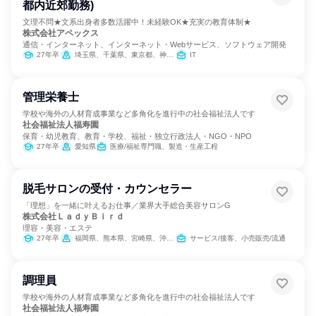
都内近郊勤務)
文理不問★文系出身者多数活躍中！未経験OK★充実の教育体制★
株式会社アペックス
通信・インターネット、インターネット・Webサービス、ソフトウェア開発
27年卒
埼玉県、千葉県、東京都、神奈川県
IT
管理栄養士
学校や海外の人材育成事業など多角化を進行中の社会福祉法人です
社会福祉法人福寿園
保育・幼児教育、教育・学校、福祉・独立行政法人・NGO・NPO
27年卒
愛知県
医療/福祉専門職、製造・生産工程
脱毛サロンの受付・カウンセラー
「理想」を一緒に叶えるお仕事／業界大手総合美容サロンG
株式会社ＬａｄｙＢｉｒｄ
理容・美容・エステ
27年卒
福岡県、熊本県、宮崎県、沖縄県
サービス/接客、小売販売/流通
調理員
学校や海外の人材育成事業など多角化を進行中の社会福祉法人です
社会福祉法人福寿園