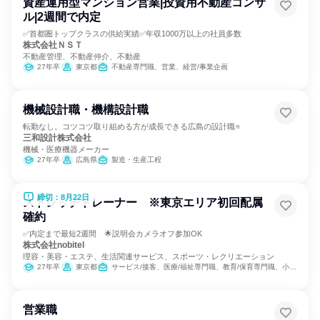
資産運用型マンション営業|投資用不動産コンサ
ル|2週間で内定
✅首都圏トップクラスの供給実績✅年収1000万以上の社員多数
株式会社ＮＳＴ
不動産管理、不動産仲介、不動産
27年卒
東京都
不動産専門職、営業、経営/事業企画
機械設計職・機構設計職
転勤なし。コツコツ取り組める方が成長できる広島の設計職⭐
三和設計株式会社
機械・医療機器メーカー
27年卒
広島県
製造・生産工程
締切：8月22日
ストレッチトレーナー ※東京エリア初回配属
確約
✅内定まで最短2週間 🌟説明会カメラオフ参加OK
株式会社nobitel
理容・美容・エステ、生活関連サービス、スポーツ・レクリエーション
27年卒
東京都
サービス/接客、医療/福祉専門職、教育/保育専門職、小売販売/流通
営業職