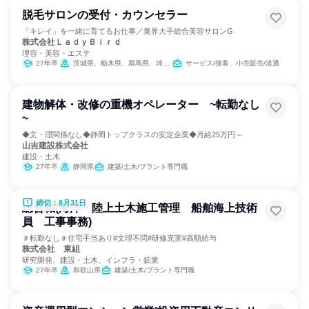
脱毛サロンの受付・カウンセラー
「キレイ」を一緒に育てるお仕事／業界大手総合美容サロンG
株式会社ＬａｄｙＢｉｒｄ
理容・美容・エステ
27年卒
茨城県、栃木県、群馬県、埼玉県
サービス/接客、小売販売/流通
建物解体・改修の重機オペレーター ~転勤なし
~
◆文・理関係なし◆静岡トップクラスの安定企業◆月給25万円～
山吉建設株式会社
建設・土木
27年卒
静岡県
建築/土木/プラント専門職
締切：8月31日
総合職(海洋・陸上土木施工管理 船舶海上技術
員 工事事務)
＃転勤なし＃住宅手当あり#文理不問#研修充実#高額給与
株式会社 東組
研究開発、建設・土木、インフラ・鉱業
27年卒
和歌山県
建築/土木/プラント専門職