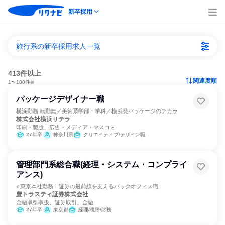
新卒採用
旅行系の新卒採用求人一覧
413件以上
関連度順
1〜100件目
パッケージデザイナー職
横浜勤務|転勤無／美術系学部・学科／横浜発パッケージのチカラ
株式会社横浜リテラ
印刷・製版、広告・メディア・マスコミ
27年卒
神奈川県
クリエイティブ/デザイン職
管理部門系総合職(経理・システム・コンプライ
アンス)
⭐東京本社勤務！証券の最前線を支えるバックオフィス職
豊トラスティ証券株式会社
金融取引取扱、証券取引、金融
27年卒
東京都
経理/税務/財務