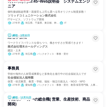
8月13日(木)10:45~Web説明会 システムエンジ
ニア
個性価値観超尊重！面接官も上司も選べる等オリジナル制度多数！
ソリッドコミュニケーション株式会社
ITサービス、ソフトウェア開発
27年卒
埼玉県、千葉県、東京都、神奈川県
IT
締切：3月31日
経理事務職
ワークライフバランスを保ちつつ、働きやすさが実感できます！
株式会社増木ホールディングス
建設・土木
27年卒
埼玉県
バックオフィス・事務・受付
事務員
学校や海外の人材育成事業など多角化を進行中の社会福祉法人です
社会福祉法人福寿園
保育・幼児教育、教育・学校、福祉・独立行政法人・NGO・NPO
27年卒
愛知県
バックオフィス・事務・受付、教育/保育専門職、人事、総務、広報/IR、医療/福祉専門職
締切：12月31日
不織布メーカーの総合職( 営業、生産技術、商品
開発)