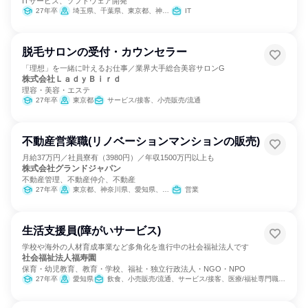
ITサービス、ソフトウェア開発
27年卒
埼玉県、千葉県、東京都、神奈川県
IT
脱毛サロンの受付・カウンセラー
「理想」を一緒に叶えるお仕事／業界大手総合美容サロンG
株式会社ＬａｄｙＢｉｒｄ
理容・美容・エステ
27年卒
東京都
サービス/接客、小売販売/流通
不動産営業職(リノベーションマンションの販売)
月給37万円／社員寮有（3980円）／年収1500万円以上も
株式会社グランドジャパン
不動産管理、不動産仲介、不動産
27年卒
東京都、神奈川県、愛知県、福岡県
営業
生活支援員(障がいサービス)
学校や海外の人材育成事業など多角化を進行中の社会福祉法人です
社会福祉法人福寿園
保育・幼児教育、教育・学校、福祉・独立行政法人・NGO・NPO
27年卒
愛知県
飲食、小売販売/流通、サービス/接客、医療/福祉専門職、農林水産鉱業職種