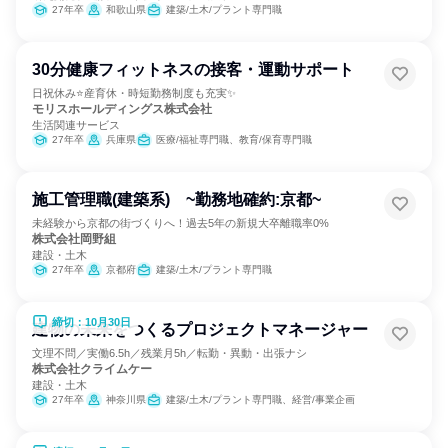
27年卒
和歌山県
建築/土木/プラント専門職
30分健康フィットネスの接客・運動サポート
日祝休み⭐産育休・時短勤務制度も充実✨
モリスホールディングス株式会社
生活関連サービス
27年卒
兵庫県
医療/福祉専門職、教育/保育専門職
施工管理職(建築系) ~勤務地確約:京都~
未経験から京都の街づくりへ！過去5年の新規大卒離職率0%
株式会社岡野組
建設・土木
27年卒
京都府
建築/土木/プラント専門職
締切：10月30日
建物の未来をつくるプロジェクトマネージャー
文理不問／実働6.5h／残業月5h／転勤・異動・出張ナシ
株式会社クライムケー
建設・土木
27年卒
神奈川県
建築/土木/プラント専門職、経営/事業企画