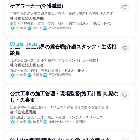
ケアワーカー(介護職員)
学校や海外の人材育成事業など多角化を進行中の社会福祉法人です
社会福祉法人福寿園
保育・幼児教育、教育・学校、福祉・独立行政法人・NGO・NPO
27年卒
愛知県
医療/福祉専門職
締切：9月5日
介護・福祉業界の総合職|介護スタッフ・生活相
談員
【説明会コース】若手社員のリアルなインタビュー掲載！
社会福祉法人福友会
看護・介護、福祉・独立行政法人・NGO・NPO
27年卒
大阪府
医療/福祉専門職
公共工事の施工管理・現場監督|施工計画 |転勤な
し・久喜市
定着率90%＆完全週休2日！埼玉で予算管理まで挑める施工管理
株式会社星野組
建築設計、建設・土木、建設・修理・メンテナンスサービス
27年卒
埼玉県
建築/土木/プラント専門職