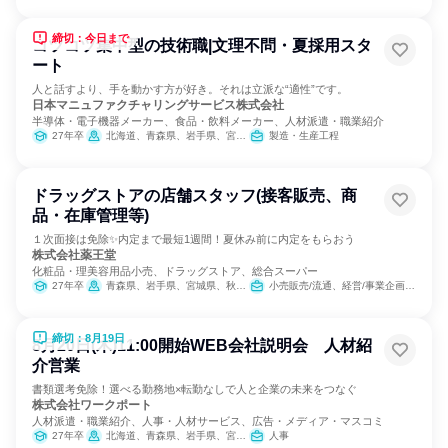
締切：今日まで
コツコツ集中型の技術職|文理不問・夏採用スタ
ート
人と話すより、手を動かす方が好き。それは立派な“適性”です。
日本マニュファクチャリングサービス株式会社
半導体・電子機器メーカー、食品・飲料メーカー、人材派遣・職業紹介
27年卒
北海道、青森県、岩手県、宮城県、秋田県、山形県、福島県、茨城県、栃木県、群馬県、埼玉県、千葉県、東京都、神奈川県、新潟県、富山県、石川県、福井県、山梨県、長野県、岐阜県、静岡県、愛知県、三重県、滋賀県、京都府、大阪府、兵庫県、奈良県、和歌山県、鳥取県、島根県、岡山県、広島県、山口県、徳島県、香川県、愛媛県、高知県、福岡県、佐賀県、長崎県、熊本県、大分県、宮崎県、鹿児島県、沖縄県
製造・生産工程
ドラッグストアの店舗スタッフ(接客販売、商
品・在庫管理等)
１次面接は免除✨内定まで最短1週間！夏休み前に内定をもらおう
株式会社薬王堂
化粧品・理美容用品小売、ドラッグストア、総合スーパー
27年卒
青森県、岩手県、宮城県、秋田県、山形県、福島県、茨城県、栃木県
小売販売/流通、経営/事業企画、医薬品専門職
締切：8月19日
8月20日(木)11:00開始WEB会社説明会 人材紹
介営業
書類選考免除！選べる勤務地×転勤なしで人と企業の未来をつなぐ
株式会社ワークポート
人材派遣・職業紹介、人事・人材サービス、広告・メディア・マスコミ
27年卒
北海道、青森県、岩手県、宮城県、秋田県、山形県、福島県、茨城県、栃木県、群馬県、埼玉県、千葉県、東京都、神奈川県、新潟県、富山県、石川県、福井県、山梨県、長野県、岐阜県、静岡県、愛知県、三重県、滋賀県、京都府、大阪府、兵庫県、奈良県、和歌山県、鳥取県、島根県、岡山県、広島県、山口県、徳島県、香川県、愛媛県、高知県、福岡県、佐賀県、長崎県、熊本県、大分県、宮崎県、鹿児島県、沖縄県
人事