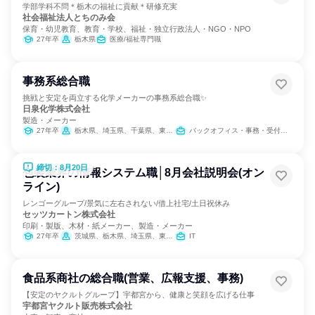
学部学科不問＊栃木の福祉に貢献＊研修充実
社会福祉法人とちのみ会
保育・幼児教育、教育・学校、福祉・独立行政法人・NGO・NPO
27年卒
栃木県
医療/福祉専門職
事務系総合職
挑戦と安定を両立する化学メーカーの事務系総合職✨
日泉化学株式会社
製造・メーカー
27年卒
栃木県、埼玉県、千葉県、東京都、三重県、滋賀県、大阪府、愛媛県
バックオフィス・事務・受付、経理/税務/財務、人事、総務
締切：8月20日
包装業界の情報システム職│8月会社説明会(オン
ライン)
レンゴーグループ/景気に左右されない/借上社宅/土日祝休み
セッツカートン株式会社
印刷・製版、木材・紙メーカー、製造・メーカー
27年卒
茨城県、栃木県、埼玉県、東京都、新潟県、福井県、岐阜県、愛知県、大阪府、兵庫県、山口県
IT
食品系商社の総合職(営業、広報支援、事務)
【安定のヤクルトグループ】宇都宮から、健康と笑顔を広げる仕事
宇都宮ヤクルト販売株式会社