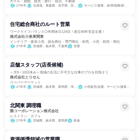
ホテル・旅館、観光・旅行・宿泊、不動産
27年卒
北海道、青森県、岩手県、宮城県、山形県、福島県、栃木県、群馬県、埼玉県、千葉県、東京都、神奈川県、新潟県、富山県、石川県、福井県、長野県、岐阜県、静岡県、愛知県、三重県、滋賀県、京都府、大阪府、兵庫県、奈良県、鳥取県、岡山県、広島県、香川県、愛媛県、福岡県、佐賀県、長崎県、熊本県、宮崎県、鹿児島県、沖縄県
サービス/接客、経理/税務/財務、人事、総務、広報/IR、経営/事業企画、営業、商品企画、マーケティング・広告・宣伝
住宅総合商社のルート営業
ワークライフバランス◎年間休日124日！創立80年安定企業！
株式会社小泉東関東
インテリア・家具小売、総合商社・専門商社・卸売、小売・卸売・商社
27年卒
茨城県、栃木県、千葉県
営業
店舗スタッフ(店長候補)
＜月9～10日休み＞地域の生活に不可欠な仕事のプロを目指そう
株式会社とりせん
スーパーマーケット
27年卒
茨城県、栃木県、群馬県、埼玉県
小売販売/流通、サービス/接客、経営/事業企画
北関東 調理職
際コーポレーション株式会社
レストラン・カフェ
27年卒
茨城県、栃木県、群馬県
飲食
資源循環領域の営業職