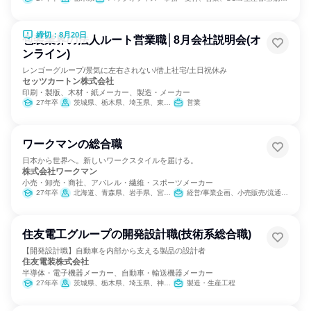
締切：8月20日
包装業界の法人ルート営業職│8月会社説明会(オ
ンライン)
レンゴーグループ/景気に左右されない/借上社宅/土日祝休み
セッツカートン株式会社
印刷・製版、木材・紙メーカー、製造・メーカー
27年卒
茨城県、栃木県、埼玉県、東京都、新潟県、福井県、岐阜県、愛知県、大阪府、兵庫県、山口県
営業
ワークマンの総合職
日本から世界へ。新しいワークスタイルを届ける。
株式会社ワークマン
小売・卸売・商社、アパレル・繊維・スポーツメーカー
27年卒
北海道、青森県、岩手県、宮城県、秋田県、山形県、福島県、茨城県、栃木県、群馬県、埼玉県、千葉県、東京都、神奈川県、新潟県、富山県、石川県、福井県、山梨県、長野県、岐阜県、静岡県、愛知県、三重県、滋賀県、京都府、大阪府、兵庫県、奈良県、和歌山県、鳥取県、島根県、岡山県、広島県、山口県、徳島県、香川県、愛媛県、高知県、福岡県、佐賀県、長崎県、熊本県、大分県、宮崎県、鹿児島県、沖縄県
経営/事業企画、小売販売/流通、人事、広報/IR、商品企画、マーケティング・広告・宣伝
住友電工グループの開発設計職(技術系総合職)
【開発設計職】自動車を内部から支える製品の設計者
住友電装株式会社
半導体・電子機器メーカー、自動車・輸送機器メーカー
27年卒
茨城県、栃木県、埼玉県、神奈川県、静岡県、愛知県、三重県、大阪府、広島県、福岡県、大分県
製造・生産工程