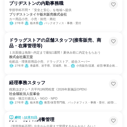
ブリヂストンの内勤事務職
学部学科不問＊「安全と安心」を地域へ提供
ブリヂストンタイヤ栃木販売株式会社
カー用品小売、小売・卸売・商社
27年卒
栃木県
バックオフィス・事務・受付
ドラッグストアの店舗スタッフ(接客販売、商
品・在庫管理等)
１次面接は免除✨内定まで最短1週間！夏休み前に内定をもらおう
株式会社薬王堂
化粧品・理美容用品小売、ドラッグストア、総合スーパー
27年卒
青森県、岩手県、宮城県、秋田県、山形県、福島県、茨城県、栃木県
小売販売/流通、経営/事業企画、医薬品専門職
経理事務スタッフ
残業ほぼナシ＊月平均1時間程度《2026年新施設OPEN》
社会福祉法人征峯会
福祉・独立行政法人・NGO・NPO
27年卒
栃木県
教育/保育専門職、バックオフィス・事務・受付、経理/税務/財務
締切：12月31日
肉牛・乳牛の飼養管理
《学部学科不問》出生から出荷まで管理するからおもしろい！