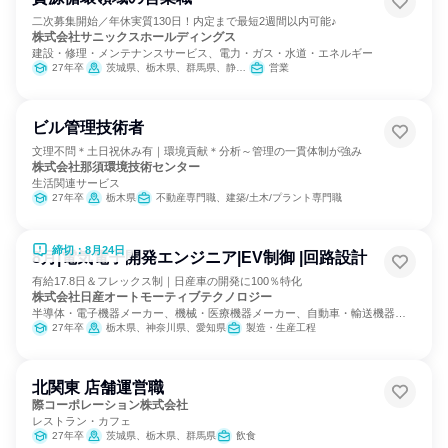
二次募集開始／年休実質130日！内定まで最短2週間以内可能♪
株式会社サニックスホールディングス
建設・修理・メンテナンスサービス、電力・ガス・水道・エネルギー
27年卒
茨城県、栃木県、群馬県、静岡県、愛知県、滋賀県、兵庫県
営業
ビル管理技術者
文理不問＊土日祝休み有｜環境貢献＊分析～管理の一貫体制が強み
株式会社那須環境技術センター
生活関連サービス
27年卒
栃木県
不動産専門職、建築/土木/プラント専門職
締切：8月24日
8月|電気電子開発エンジニア|EV制御 |回路設計
有給17.8日＆フレックス制｜日産車の開発に100％特化
株式会社日産オートモーティブテクノロジー
半導体・電子機器メーカー、機械・医療機器メーカー、自動車・輸送機器メ
ーカー
27年卒
栃木県、神奈川県、愛知県
製造・生産工程
北関東 店舗運営職
際コーポレーション株式会社
レストラン・カフェ
27年卒
茨城県、栃木県、群馬県
飲食