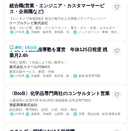
総合職(営業・エンジニア・カスタマーサービ
ス・企画職など)
【エンタメで地域貢献】地元の魅力伝える情報メディアカンパニー
ケーブルテレビ株式会社
放送・テレビ局、通信・インターネット、電力・ガス・水道・エネルギー
27年卒
茨城県、栃木県、群馬県、埼玉県
バックオフィス・事務・受付、営業、経営/事業企画、人事、総務、製造・生産工程、建築/土木/プラント専門職、出版/メディア/芸能/エンタメ専門職、商品企画、マーケティング・広告・宣伝、クリエイティブ/デザイン職、カスタマーサポート/コールセンター
締切：8月21日
学校内で個別指導塾を運営 年休125日程度 残
業月2.4h
学校と連携して生徒により良い教育を！
株式会社スクールTOMAS
教育支援サービス、教育・学校
27年卒
宮城県、茨城県、栃木県、群馬県、埼玉県、千葉県、東京都、神奈川県、長野県、岐阜県、静岡県、京都府、大阪府、兵庫県、奈良県、岡山県、広島県、愛媛県、高知県、福岡県、佐賀県、長崎県
教育/保育専門職
〈BtoB〉化学品専門商社のコンサルタント営業
≪夏採用≫文理不問 年休128日 地域密着 化学品専門商社
東鉱商事株式会社
総合商社・専門商社・卸売、小売・卸売・商社
27年卒
青森県、宮城県、山形県、福島県、茨城県、栃木県、群馬県、千葉県、東京都
営業、商品企画、経営/事業企画