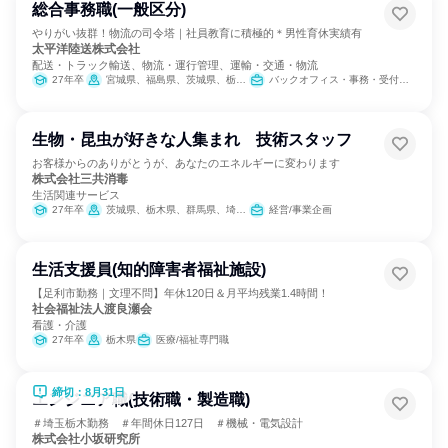
総合事務職(一般区分)
やりがい抜群！物流の司令塔｜社員教育に積極的＊男性育休実績有
太平洋陸送株式会社
配送・トラック輸送、物流・運行管理、運輸・交通・物流
27年卒
宮城県、福島県、茨城県、栃木県、群馬県、埼玉県、東京都、神奈川県、新潟県、山梨県、長野県、静岡県
バックオフィス・事務・受付、SCM/生産管理/購買/物流、交通/運輸
生物・昆虫が好きな人集まれ 技術スタッフ
お客様からのありがとうが、あなたのエネルギーに変わります
株式会社三共消毒
生活関連サービス
27年卒
茨城県、栃木県、群馬県、埼玉県、千葉県、東京都、神奈川県、静岡県、愛知県、京都府、大阪府
経営/事業企画
生活支援員(知的障害者福祉施設)
【足利市勤務｜文理不問】年休120日＆月平均残業1.4時間！
社会福祉法人渡良瀬会
看護・介護
27年卒
栃木県
医療/福祉専門職
締切：8月31日
エンジニア職(技術職・製造職)
＃埼玉栃木勤務 ＃年間休日127日 ＃機械・電気設計
株式会社小坂研究所