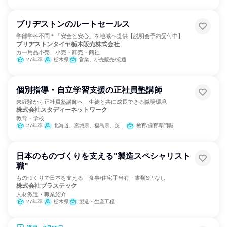
ブリヂストンのルートセールス
学部学科不問＊「安全と安心」を地域へ提供【説明会予約受付中】
ブリヂストンタイヤ栃木販売株式会社
カー用品小売、小売・卸売・商社
27年卒
栃木県
営業、小売販売/流通
個別指導・自立学習支援の正社員塾講師
未経験から正社員塾講師へ｜生徒と共に成長できる職場環境
株式会社スタディーネットワーク
教育・学校
27年卒
北海道、宮城県、福島県、茨城県、栃木県、群馬県、埼玉県、千葉県、東京都、神奈川県、新潟県、石川県、山梨県、長野県、岐阜県、静岡県、愛知県、三重県、滋賀県、京都府、大阪府、兵庫県、岡山県、広島県、香川県、福岡県、熊本県
教育/保育専門職
日本のものづくりを支える"製造スペシャリスト
職"
ものづくりで日本を支える｜食事/住宅手当有・書類SPIなし
株式会社ブラステック
人材派遣・職業紹介
27年卒
栃木県
製造・生産工程