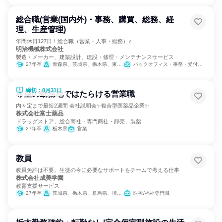
総合職(営業(国内外)・事務、購買、総務、経
理、生産管理)
年間休日127日！総合職（営業・人事・総務）⭐
明治機械株式会社
製造・メーカー、建築設計、建設・修理・メンテナンスサービス
27年卒
青森県、茨城県、栃木県、東京都、長野県、福岡県
バックオフィス・事務・受付、営業、SCM/生産管理/購買/物流、人事、総務
締切：8月31日
希望の勤務地ではたらける営業職
内々定まで最短2週間 会社説明会✨複合型医薬品企業✨
株式会社富士薬品
ドラッグストア、総合商社・専門商社・卸売、製薬
27年卒
栃木県
営業
教員
教員免許は不要。生徒の今に必要なサポートをチームで考える仕事
株式会社成美学園
教育支援サービス
27年卒
茨城県、栃木県、群馬県、埼玉県、千葉県、神奈川県
医療/福祉専門職