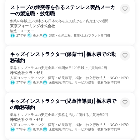
ストーブの煙突等を作るステンレス製品メーカ
ーの製造職・技術職
創業60年以上／栃木から日本の冬を支え続ける／内定まで2週間
東京フォーミング株式会社
製造・メーカー
27年卒
栃木県
製造・生産工程、建築/土木/プラント専門職
キッズインストラクター(保育士)│栃木県での勤
務確約
業界トップクラスの安定企業／年間休日120日以上／賞与年2回
株式会社クラ・ゼミ
人事コンサルティング、保育・幼児教育、福祉・独立行政法人・NGO・NPO
27年卒
栃木県
医療/福祉専門職、サービス/接客、教育/保育専門職
キッズインストラクター(児童指導員)│栃木県で
の勤務確約
業界トップクラスの安定企業／資格を活して働ける／賞与年2回
株式会社クラ・ゼミ
人事コンサルティング、保育・幼児教育、福祉・独立行政法人・NGO・NPO
27年卒
栃木県
医療/福祉専門職、サービス/接客、教育/保育専門職