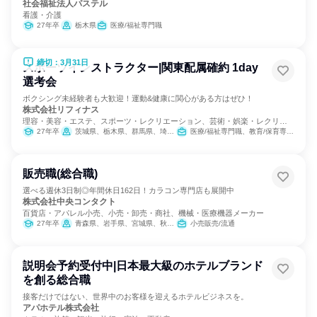
社会福祉法人パステル
看護・介護
27年卒
栃木県
医療/福祉専門職
締切：3月31日
スポーツインストラクター|関東配属確約 1day
選考会
ボクシング未経験者も大歓迎！運動&健康に関心がある方はぜひ！
株式会社リフィナス
理容・美容・エステ、スポーツ・レクリエーション、芸術・娯楽・レクリエ
ーション
27年卒
茨城県、栃木県、群馬県、埼玉県、千葉県、東京都、神奈川県
医療/福祉専門職、教育/保育専門職
販売職(総合職)
選べる週休3日制◎年間休日162日！カラコン専門店も展開中
株式会社中央コンタクト
百貨店・アパレル小売、小売・卸売・商社、機械・医療機器メーカー
27年卒
青森県、岩手県、宮城県、秋田県、山形県、福島県、茨城県、栃木県、群馬県、埼玉県、千葉県、東京都、神奈川県、富山県、石川県、福井県、山梨県、長野県、岐阜県、静岡県、愛知県、三重県、滋賀県、京都府、大阪府、兵庫県、奈良県、広島県、山口県、徳島県、香川県、愛媛県、福岡県、佐賀県、長崎県、熊本県、大分県、宮崎県、鹿児島県、沖縄県
小売販売/流通
説明会予約受付中|日本最大級のホテルブランド
を創る総合職
接客だけではない、世界中のお客様を迎えるホテルビジネスを。
アパホテル株式会社