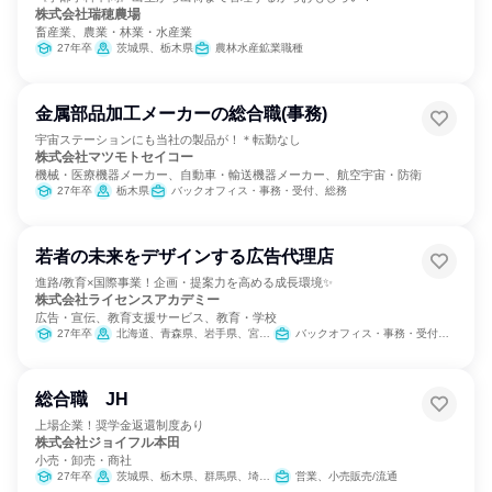
株式会社瑞穂農場
畜産業、農業・林業・水産業
27年卒
茨城県、栃木県
農林水産鉱業職種
金属部品加工メーカーの総合職(事務)
宇宙ステーションにも当社の製品が！＊転勤なし
株式会社マツモトセイコー
機械・医療機器メーカー、自動車・輸送機器メーカー、航空宇宙・防衛
27年卒
栃木県
バックオフィス・事務・受付、総務
若者の未来をデザインする広告代理店
進路/教育×国際事業！企画・提案力を高める成長環境✨
株式会社ライセンスアカデミー
広告・宣伝、教育支援サービス、教育・学校
27年卒
北海道、青森県、岩手県、宮城県、秋田県、山形県、福島県、茨城県、栃木県、群馬県、埼玉県、千葉県、東京都、神奈川県、新潟県、富山県、石川県、福井県、山梨県、長野県、岐阜県、静岡県、愛知県、三重県、滋賀県、京都府、大阪府、兵庫県、奈良県、和歌山県、鳥取県、島根県、岡山県、広島県、山口県、徳島県、香川県、愛媛県、高知県、福岡県、佐賀県、長崎県、熊本県、大分県、宮崎県、鹿児島県、沖縄県
バックオフィス・事務・受付、営業、出版/メディア/芸能/エンタメ専門職
総合職 JH
上場企業！奨学金返還制度あり
株式会社ジョイフル本田
小売・卸売・商社
27年卒
茨城県、栃木県、群馬県、埼玉県、千葉県、東京都
営業、小売販売/流通