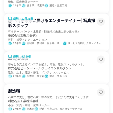
機械・医療機器メーカー
27年卒
栃木県、埼玉県
製造・生産工程
締切：12月31日
想い出を未来に届けるエンターテイナー│写真撮
影スタッフ
有名テーマパーク・水族館・観光地で未来に想い出を残す
株式会社文教スタヂオ
芸術・娯楽・レクリエーション
27年卒
宮城県、茨城県、栃木県、埼玉県、東京都、神奈川県、富山県、長野県、岐阜県、静岡県、愛知県、三重県、滋賀県、京都府、大阪府、兵庫県、和歌山県、福岡県、長崎県、大分県、沖縄県
サービス/接客、クリエイティブ/デザイン職
締切：9月30日
総合技術職
暮らしを支えるインフラを描き、守る。建設コンサルタント。
株式会社ピーシーレールウェイコンサルタント
建設・土木、建設・修理・メンテナンスサービス
27年卒
栃木県、東京都
製造・生産工程
製造職
石灰の歴史は、村樫石灰工業の歴史。まだまだ歴史をつくります。
村樫石灰工業株式会社
小売・卸売・商社、化学メーカー
27年卒
栃木県
製造・生産工程、カスタマーサクセス