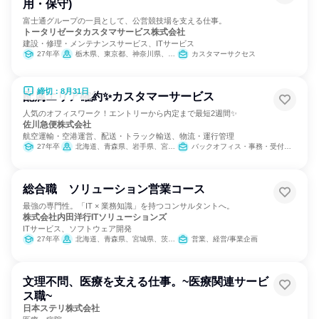
用・保守)
富士通グループの一員として、公営競技場を支える仕事。
トータリゼータカスタマサービス株式会社
建設・修理・メンテナンスサービス、ITサービス
27年卒
栃木県、東京都、神奈川県、愛知県、大阪府、兵庫県
カスタマーサクセス
締切：8月31日
配属エリア確約✨カスタマーサービス
人気のオフィスワーク！エントリーから内定まで最短2週間✨
佐川急便株式会社
航空運輸・空港運営、配送・トラック輸送、物流・運行管理
27年卒
北海道、青森県、岩手県、宮城県、秋田県、山形県、福島県、茨城県、栃木県、群馬県、埼玉県、千葉県、東京都、神奈川県、新潟県、富山県、石川県、福井県、山梨県、長野県、岐阜県、静岡県、愛知県、三重県、滋賀県、京都府、大阪府、兵庫県、奈良県、和歌山県、鳥取県、島根県、岡山県、広島県、山口県、徳島県、香川県、愛媛県、高知県、福岡県、佐賀県、長崎県、熊本県、大分県、宮崎県、鹿児島県、沖縄県
バックオフィス・事務・受付、交通/運輸、SCM/生産管理/購買/物流
総合職 ソリューション営業コース
最強の専門性。「IT × 業務知識」を持つコンサルタントへ。
株式会社内田洋行ITソリューションズ
ITサービス、ソフトウェア開発
27年卒
北海道、青森県、宮城県、茨城県、栃木県、埼玉県、千葉県、東京都、新潟県、富山県、石川県、長野県、静岡県、愛知県、京都府、大阪府
営業、経営/事業企画
文理不問、医療を支える仕事。~医療関連サービ
ス職~
日本ステリ株式会社