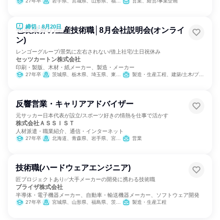
27年卒
岩手県、宮城県、山形県、福島県、茨城県、栃木県、群馬県、埼玉県、千葉県、東京都、神奈川県、新潟県、富山県、石川県、福井県、長野県、岐阜県、静岡県、愛知県、三重県、滋賀県、京都府、大阪府、兵庫県、奈良県、鳥取県、島根県、岡山県、広島県、山口県、愛媛県、高知県、福岡県、長崎県、熊本県、大分県、宮崎県、鹿児島県、沖縄県
営業、経営/事業企画
締切：8月20日
包装業界の生産技術職│8月会社説明会(オンライ
ン)
レンゴーグループ/景気に左右されない/借上社宅/土日祝休み
セッツカートン株式会社
印刷・製版、木材・紙メーカー、製造・メーカー
27年卒
茨城県、栃木県、埼玉県、東京都、新潟県、福井県、岐阜県、愛知県、大阪府、兵庫県、山口県
製造・生産工程、建築/土木/プラント専門職
反響営業・キャリアアドバイザー
元サッカー日本代表が設立/スポーツ好きの情熱を仕事で活かす
株式会社ＡＳＳＩＳＴ
人材派遣・職業紹介、通信・インターネット
27年卒
北海道、青森県、岩手県、宮城県、秋田県、山形県、福島県、茨城県、栃木県、群馬県、埼玉県、千葉県、東京都、神奈川県、新潟県、富山県、石川県、福井県、山梨県、長野県、岐阜県、静岡県、愛知県、三重県、滋賀県、京都府、大阪府、兵庫県、奈良県、和歌山県、鳥取県、島根県、岡山県、広島県、山口県、徳島県、香川県、愛媛県、高知県、福岡県、佐賀県、長崎県、熊本県、大分県、宮崎県、鹿児島県、沖縄県
営業
技術職(ハードウェアエンジニア)
匠プロジェクトあり✅大手メーカーの開発に携わる技術職
ブライザ株式会社
半導体・電子機器メーカー、自動車・輸送機器メーカー、ソフトウェア開発
27年卒
宮城県、山形県、福島県、茨城県、栃木県、群馬県、埼玉県、東京都、神奈川県、岐阜県、静岡県、愛知県、三重県、滋賀県、京都府、大阪府、兵庫県、広島県、山口県、福岡県、熊本県、大分県、宮崎県
製造・生産工程