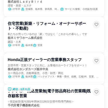
株式会社ＬａｄｙＢｉｒｄ
理容・美容・エステ
27年卒
茨城県、栃木県、群馬県、埼玉県
サービス/接客、小売販売/流通
住宅営業(新築・リフォーム・オーナーサポー
ト・不動産)
私たちが売っているのは「家」ではなく「これからの暮らし」です
栃木ミサワホーム株式会社
建設・土木
27年卒
栃木県
営業
Honda正規ディーラーの営業事務スタッフ
文理不問・営業スタッフと共に、お客様のカーライフをサポート！
株式会社ホンダカーズ栃木中央
カー用品小売、自動車販売、小売・卸売・商社
27年卒
栃木県
バックオフィス・事務・受付、総務、広報/IR、営業、経営/事業企画
締切：8月31日
テレアポ 飛込営業無|電子部品商社の営業職|既
存顧客営業
✨安定経営/賞与3回/年間休日126日/文理不問/専門商社✨
千代田電子機器株式会社