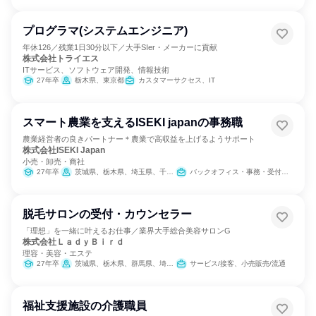
プログラマ(システムエンジニア)
年休126／残業1日30分以下／大手SIer・メーカーに貢献
株式会社トライエス
ITサービス、ソフトウェア開発、情報技術
27年卒
栃木県、東京都
カスタマーサクセス、IT
スマート農業を支えるISEKI japanの事務職
農業経営者の良きパートナー＊農業で高収益を上げるようサポート
株式会社ISEKI Japan
小売・卸売・商社
27年卒
茨城県、栃木県、埼玉県、千葉県、東京都、神奈川県、新潟県、山梨県、長野県
バックオフィス・事務・受付、経理/税務/財務、総務、IT、営業
脱毛サロンの受付・カウンセラー
「理想」を一緒に叶えるお仕事／業界大手総合美容サロンG
株式会社ＬａｄｙＢｉｒｄ
理容・美容・エステ
27年卒
茨城県、栃木県、群馬県、埼玉県、千葉県、神奈川県、新潟県、山梨県、長野県
サービス/接客、小売販売/流通
福祉支援施設の介護職員