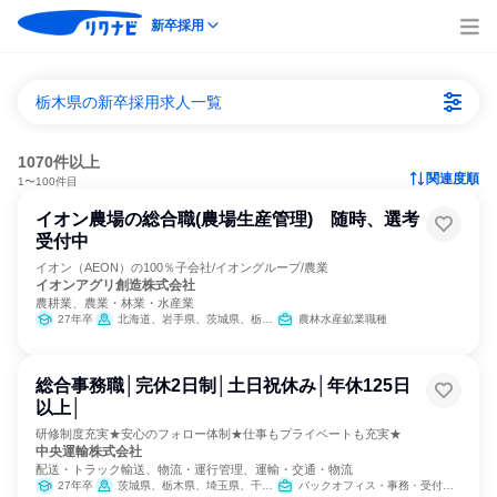
新卒採用
栃木県の新卒採用求人一覧
1070件以上
関連度順
1〜100件目
イオン農場の総合職(農場生産管理) 随時、選考
受付中
イオン（AEON）の100％子会社/イオングループ/農業
イオンアグリ創造株式会社
農耕業、農業・林業・水産業
27年卒
北海道、岩手県、茨城県、栃木県、埼玉県、千葉県、石川県、福井県、山梨県、三重県、兵庫県、島根県、広島県、徳島県、大分県
農林水産鉱業職種
総合事務職│完休2日制│土日祝休み│年休125日
以上│
研修制度充実★安心のフォロー体制★仕事もプライベートも充実★
中央運輸株式会社
配送・トラック輸送、物流・運行管理、運輸・交通・物流
27年卒
茨城県、栃木県、埼玉県、千葉県、東京都、神奈川県
バックオフィス・事務・受付、医療/福祉専門職、経理/税務/財務、人事、総務