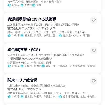
カー用品小売、自動車販売、小売・卸売・商社
27年卒
栃木県
営業
資源循環領域における技術職
二次募集開始／年休実質130日！内定まで最短2週間以内可能♪
株式会社サニックスホールディングス
建設・修理・メンテナンスサービス、電力・ガス・水道・エネルギー
27年卒
栃木県、群馬県、静岡県、愛知県、三重県、滋賀県、兵庫県
建築/土木/プラント専門職
総合職(営業・配送)
＜基本土日休み＞茨城・栃木に根差した仕事に従事！＊文理不問＊
生活協同組合パルシステム茨城栃木
生活関連サービス、小売・卸売・商社
27年卒
茨城県、栃木県
営業、サービス/接客、小売販売/流通、交通/運輸、SCM/生産管理/購買/物流、経営/事業企画
関東エリア総合職
お酒の未来を創る、総合職採用│全国200店舗以上
株式会社リカーマウンテン
専門飲食料品小売、総合商社・専門商社・卸売、食品・飲料メーカー
27年卒
栃木県、埼玉県、千葉県、東京都、神奈川県
経営/事業企画、営業、小売販売/流通、SCM/生産管理/購買/物流、交通/運輸、商品企画、マーケティング・広告・宣伝