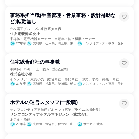
事務系担当職(生産管理・営業事務・設計補助な
ど)転勤無し
住友電工グループの事務系担当職
住友電装株式会社
半導体・電子機器メーカー、自動車・輸送機器メーカー
27年卒
茨城県、栃木県、埼玉県、東京都、神奈川県、静岡県、愛知県、三重県、広島県
バックオフィス・事務・受付、SCM/生産管理/購買/物流、経理/税務/財務、人事、総務
住宅総合商社の事務職
年間休日124日！土日祝み《安定企業》
株式会社小泉
インテリア・家具小売、総合商社・専門商社・卸売、小売・卸売・商社
27年卒
宮城県、福島県、茨城県、栃木県、群馬県、埼玉県、千葉県、東京都、神奈川県、山梨県、長野県、静岡県
バックオフィス・事務・受付
ホテルの運営スタッフ(一般職)
サンフロンティア不動産グループ（東証プライム上場企業）
サンフロンティアホテルマネジメント株式会社
ホテル・旅館
27年卒
北海道、青森県、秋田県、山形県、茨城県、栃木県、千葉県、新潟県、長野県、愛知県、京都府、大阪府、岡山県、愛媛県、福岡県、熊本県、沖縄県
サービス/接客