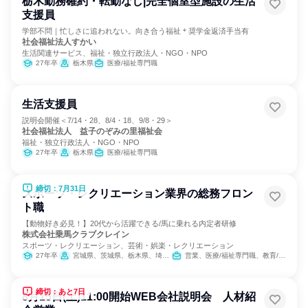
栃木勤務確約・転勤なし|完全個室型施設の生活
支援員
学部不問｜忙しさに追われない。向き合う福祉＊奨学金返済手当有
社会福祉法人すかい
生活関連サービス、福祉・独立行政法人・NGO・NPO
27年卒
栃木県
医療/福祉専門職
生活支援員
説明会開催＜7/14・28、8/4・18、9/8・29＞
社会福祉法人 益子のぞみの里福祉会
福祉・独立行政法人・NGO・NPO
27年卒
栃木県
医療/福祉専門職
締切：7月31日
スポーツ・レクリエーション業界の総務フロン
ト職
【動物好き必見！】20代から活躍できる/馬に乗れる内定者研修
株式会社乗馬クラブクレイン
スポーツ・レクリエーション、芸術・娯楽・レクリエーション
27年卒
宮城県、茨城県、栃木県、埼玉県、千葉県、東京都、神奈川県、石川県、岐阜県、三重県、大阪府、兵庫県、奈良県、岡山県、広島県、山口県、福岡県、大分県
営業、医療/福祉専門職、教育/保育専門職、小売販売/流通、バックオフィス・事務・受付、総務
締切：あと7日
8月15日(土)11:00開始WEB会社説明会 人材紹