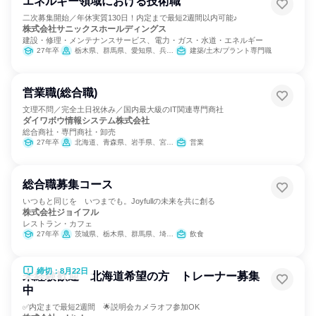
エネルギー領域における技術職
二次募集開始／年休実質130日！内定まで最短2週間以内可能♪
株式会社サニックスホールディングス
建設・修理・メンテナンスサービス、電力・ガス・水道・エネルギー
27年卒
栃木県、群馬県、愛知県、兵庫県
建築/土木/プラント専門職
営業職(総合職)
文理不問／完全土日祝休み／国内最大級のIT関連専門商社
ダイワボウ情報システム株式会社
総合商社・専門商社・卸売
27年卒
北海道、青森県、岩手県、宮城県、秋田県、山形県、福島県、茨城県、栃木県、群馬県、埼玉県、千葉県、東京都、神奈川県、新潟県、富山県、石川県、福井県、山梨県、長野県、岐阜県、静岡県、愛知県、三重県、滋賀県、京都府、大阪府、兵庫県、奈良県、和歌山県、鳥取県、島根県、岡山県、広島県、山口県、徳島県、香川県、愛媛県、高知県、福岡県、佐賀県、長崎県、熊本県、大分県、宮崎県、鹿児島県、沖縄県
営業
総合職募集コース
いつもと同じを いつまでも。Joyfullの未来を共に創る
株式会社ジョイフル
レストラン・カフェ
27年卒
茨城県、栃木県、群馬県、埼玉県、千葉県、東京都
飲食
締切：8月22日
未経験歓迎 北海道希望の方 トレーナー募集
中
✅内定まで最短2週間 🌟説明会カメラオフ参加OK