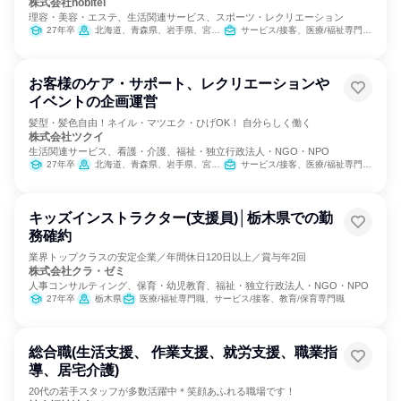
株式会社nobitel
理容・美容・エステ、生活関連サービス、スポーツ・レクリエーション
27年卒
北海道、青森県、岩手県、宮城県、秋田県、山形県、福島県、茨城県、栃木県、群馬県、埼玉県、千葉県、東京都、神奈川県、新潟県、富山県、石川県、福井県、山梨県、長野県、岐阜県、静岡県、愛知県、三重県、滋賀県、京都府、大阪府、兵庫県、奈良県、和歌山県、鳥取県、島根県、岡山県、広島県、山口県、徳島県、香川県、愛媛県、高知県、福岡県、佐賀県、長崎県、熊本県、大分県、宮崎県、鹿児島県、沖縄県
サービス/接客、医療/福祉専門職、教育/保育専門職、小売販売/流通
お客様のケア・サポート、レクリエーションや
イベントの企画運営
髪型・髪色自由！ネイル・マツエク・ひげOK！ 自分らしく働く
株式会社ツクイ
生活関連サービス、看護・介護、福祉・独立行政法人・NGO・NPO
27年卒
北海道、青森県、岩手県、宮城県、秋田県、山形県、福島県、茨城県、栃木県、群馬県、埼玉県、千葉県、東京都、神奈川県、新潟県、富山県、石川県、福井県、山梨県、長野県、岐阜県、静岡県、愛知県、三重県、滋賀県、京都府、大阪府、兵庫県、奈良県、和歌山県、鳥取県、島根県、岡山県、広島県、山口県、徳島県、香川県、愛媛県、高知県、福岡県、佐賀県、長崎県、熊本県、大分県、宮崎県、鹿児島県、沖縄県
サービス/接客、医療/福祉専門職、経営/事業企画
キッズインストラクター(支援員)│栃木県での勤
務確約
業界トップクラスの安定企業／年間休日120日以上／賞与年2回
株式会社クラ・ゼミ
人事コンサルティング、保育・幼児教育、福祉・独立行政法人・NGO・NPO
27年卒
栃木県
医療/福祉専門職、サービス/接客、教育/保育専門職
総合職(生活支援、 作業支援、就労支援、職業指
導、居宅介護)
20代の若手スタッフが多数活躍中＊笑顔あふれる職場です！