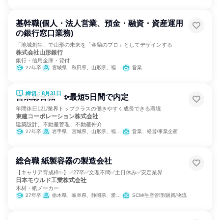
基幹職(個人・法人営業、預金・融資・資産運用
の銀行窓口業務)
「地域創生」で山形の未来を「金融のプロ」としてデザインする
株式会社山形銀行
銀行・信用金庫・貸付
27年卒
宮城県、秋田県、山形県、福島県、栃木県、埼玉県、東京都
営業
締切：8月31日
営業総合職 ✨最短5日間で内定
年間休日121/業界トップクラスの働きやすく成長できる環境
東建コーポレーション株式会社
建築設計、不動産管理、不動産仲介
27年卒
岩手県、宮城県、山形県、福島県、茨城県、栃木県、群馬県、埼玉県、千葉県、東京都、神奈川県、新潟県、富山県、石川県、福井県、長野県、岐阜県、静岡県、愛知県、三重県、滋賀県、京都府、大阪府、兵庫県、奈良県、鳥取県、島根県、岡山県、広島県、山口県、愛媛県、高知県、福岡県、長崎県、熊本県、大分県、宮崎県、鹿児島県、沖縄県
営業、経営/事業企画
総合職 紙製容器の製造会社
【キャリア育成枠✨】✅27卒✅文理不問✅土日休み✅安定業界
日本モウルド工業株式会社
木材・紙メーカー
27年卒
栃木県、岐阜県、静岡県、愛知県
SCM/生産管理/購買/物流