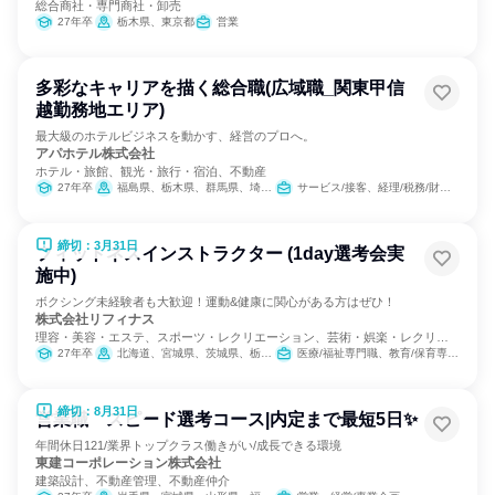
総合商社・専門商社・卸売
27年卒
栃木県、東京都
営業
多彩なキャリアを描く総合職(広域職_関東甲信
越勤務地エリア)
最大級のホテルビジネスを動かす、経営のプロへ。
アパホテル株式会社
ホテル・旅館、観光・旅行・宿泊、不動産
27年卒
福島県、栃木県、群馬県、埼玉県、千葉県、東京都、神奈川県、新潟県、長野県、静岡県
サービス/接客、経理/税務/財務、人事、総務、広報/IR、経営/事業企画、営業、商品企画、マーケティング・広告・宣伝
締切：3月31日
フィットネスインストラクター (1day選考会実
施中)
ボクシング未経験者も大歓迎！運動&健康に関心がある方はぜひ！
株式会社リフィナス
理容・美容・エステ、スポーツ・レクリエーション、芸術・娯楽・レクリエ
ーション
27年卒
北海道、宮城県、茨城県、栃木県、群馬県、埼玉県、千葉県、東京都、神奈川県、静岡県、愛知県、京都府、大阪府、兵庫県、奈良県、岡山県、広島県、福岡県、熊本県、鹿児島県
医療/福祉専門職、教育/保育専門職
締切：8月31日
営業職 スピード選考コース|内定まで最短5日✨
年間休日121/業界トップクラス働きがい/成長できる環境
東建コーポレーション株式会社
建築設計、不動産管理、不動産仲介