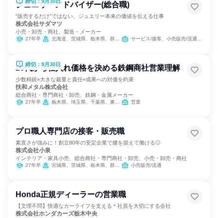
締切：9月30日
ジュエリーアドバイザー(総合職)
“販売するだけ”ではない、ジュエリー本来の価値を伝える仕事
株式会社サダマツ
小売・卸売・商社、製造・メーカー
27年卒
北海道、茨城県、栃木県、群馬県、埼玉県、千葉県、東京都、神奈川県、新潟県、長野県、静岡県、愛知県、京都府、大阪府、兵庫県、奈良県、岡山県、広島県、香川県、福岡県、佐賀県、長崎県、熊本県、大分県、宮崎県、鹿児島県、沖縄県
サービス/接客、小売販売/流通、バックオフィス・事務・受付、組織運営管理・公務員・事務系職種、クリエイティブ/デザイン職、マーケティング・広報・広告・宣伝系職種
締切：9月30日
20代から仕入れ価格を決める鉄鋼商社営業理解
少数精鋭×大きな裁量と責任×成果への対価を約束
扶和メタル株式会社
総合商社・専門商社・卸売、鉄鋼・金属メーカー
27年卒
栃木県、埼玉県、千葉県、東京都、大阪府
営業
プロ職人専門店の接客・販売職
素直さが強みに！創立80年の安定企業で腰を据えて働ける◎
株式会社小泉
インテリア・家具小売、総合商社・専門商社・卸売、小売・卸売・商社
27年卒
宮城県、茨城県、栃木県、群馬県、埼玉県、千葉県、東京都、神奈川県、長野県
小売販売/流通
Honda正規ディーラーの営業職
【文理不問】快適なカーライフを支える＊社員を大切にする会社
株式会社ホンダカーズ栃木中央