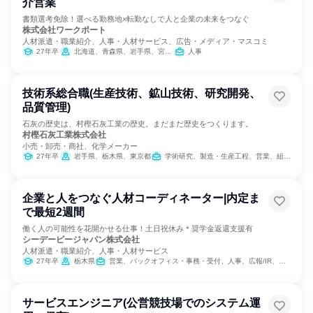
介営業
書類選考免除！選べる勤務地×転勤なしで人と企業の未来をつなぐ
株式会社ワークポート
人材派遣・職業紹介、人事・人材サービス、広告・メディア・マスコミ
27年卒
北海道、青森県、岩手県、宮城県、秋田県、山形県、福島県、茨城県、栃木県、群馬県、埼玉県、千葉県、東京都、神奈川県、新潟県、富山県、石川県、福井県、山梨県、長野県、岐阜県、静岡県、愛知県、三重県、滋賀県、京都府、大阪府、兵庫県、奈良県、和歌山県、鳥取県、島根県、岡山県、広島県、山口県、徳島県、香川県、愛媛県、高知県、福岡県、佐賀県、長崎県、熊本県、大分県、宮崎県、鹿児島県、沖縄県
人事
技術系総合職(生産技術、鉱山技術、研究開発、
品質管理)
石灰の歴史は、村樫石灰工業の歴史。まだまだ歴史をつくります。
村樫石灰工業株式会社
小売・卸売・商社、化学メーカー
27年卒
岩手県、栃木県、東京都
学術研究、製造・生産工程、営業、組織運営管理・公務員・事務系職種
企業と人をつなぐ人材コーディネーター|内定ま
で最短2週間
働く人の可能性を花開かせる仕事！土日祝休み＊奨学金返還支援有
シーデーピージャパン株式会社
人材派遣・職業紹介、人事・人材サービス
27年卒
栃木県
営業、バックオフィス・事務・受付、人事、広報/IR、経営/事業企画、カスタマーサクセス
サービスエンジニア(公営競技場でのシステム運