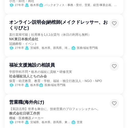
小売・卸売・商社
27年卒
栃木県
バックオフィス・事務・受付、営業、経営/事業企画、経理/税務/財務、総務、広報/IR
オンライン説明会|納棺師(メイクドレッサー、お
くりびと)
直行直帰可能｜社用車を1人1台貸与（休日の利用も無料）
NK東日本株式会社
冠婚葬祭・イベント
27年卒
茨城県、栃木県、群馬県、埼玉県、千葉県、福岡県、熊本県
医療/福祉専門職
福祉支援施設の相談員
学部学科不問＊栃木の福祉に貢献＊研修充実
社会福祉法人とちのみ会
保育・幼児教育、教育・学校、福祉・独立行政法人・NGO・NPO
27年卒
栃木県
医療/福祉専門職
営業職(海外向け)
【英語活用】世界を舞台に、技術営業のプロフェッショナルへ。
株式会社日研工作所
機械・医療機器メーカー
27年卒
宮城県、栃木県、群馬県、東京都、神奈川県、新潟県、石川県、長野県、静岡県、愛知県、大阪府、奈良県、岡山県、広島県、福岡県
営業