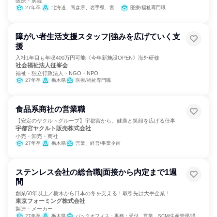
医療・病院
27年卒
北海道、青森県、岩手県、宮城県、秋田県、山形県、福島県、茨城県、栃木県、群馬県、埼玉県、千葉県、東京都、神奈川県、新潟県、富山県、石川県、福井県、山梨県、長野県、岐阜県、静岡県、愛知県、三重県、滋賀県、京都府、大阪府、兵庫県、奈良県、和歌山県、鳥取県、島根県、岡山県、広島県、山口県、徳島県、香川県、愛媛県、高知県、福岡県、佐賀県、長崎県、熊本県、大分県、宮崎県、鹿児島県、沖縄県
医療/福祉専門職
障がい者生活支援スタッフ|強みを広げていく支
援
入社1年目も年収400万円可能《今年新施設OPEN》海外研修
社会福祉法人征峯会
福祉・独立行政法人・NGO・NPO
27年卒
栃木県
医療/福祉専門職
食品系商社の営業職
【安定のヤクルトグループ】宇都宮から、健康と笑顔を広げる仕事
宇都宮ヤクルト販売株式会社
小売・卸売・商社
27年卒
栃木県
営業、経営/事業企画
ステンレス会社の総合職|面接から内定まで1週
間
創業60年以上／栃木から日本の冬を支える！取引先は大手企業！
東京フォーミング株式会社
製造・メーカー
27年卒
栃木県
バックオフィス・事務・受付、営業、SCM/生産管理/購買/物流、製造・生産工程