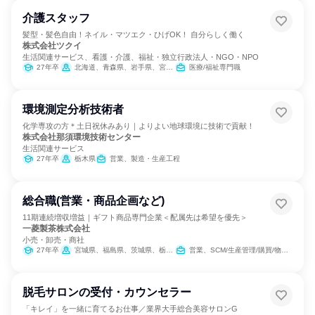
介護スタッフ
髪型・髪色自由！ネイル・マツエク・ひげOK！ 自分らしく働く
株式会社ツクイ
生活関連サービス、看護・介護、福祉・独立行政法人・NGO・NPO
27年卒
北海道、青森県、岩手県、宮城県、秋田県、山形県、福島県、茨城県、栃木県、群馬県、埼玉県、千葉県、東京都、神奈川県、新潟県、富山県、石川県、福井県、山梨県、長野県、岐阜県、静岡県、愛知県、三重県、滋賀県、京都府、大阪府、兵庫県、奈良県、和歌山県、鳥取県、島根県、岡山県、広島県、山口県、徳島県、香川県、愛媛県、高知県、福岡県、佐賀県、長崎県、熊本県、大分県、宮崎県、鹿児島県、沖縄県
医療/福祉専門職
環境測定分析技術者
化学専攻の方＊土日祝休みあり｜よりよい地球環境に技術で貢献！
株式会社那須環境技術センター
生活関連サービス
27年卒
栃木県
営業、製造・生産工程
総合職(営業・商品企画など)
11期連続増収増益｜ギフト商品専門企業＜配属先は希望を優先＞
一菱製茶株式会社
小売・卸売・商社
27年卒
宮城県、福島県、茨城県、栃木県、群馬県、埼玉県、千葉県、東京都、神奈川県、長野県
営業、SCM/生産管理/購買/物流、商品企画
脱毛サロンの受付・カウンセラー
「キレイ」を一緒に育てるお仕事／業界大手総合美容サロンG