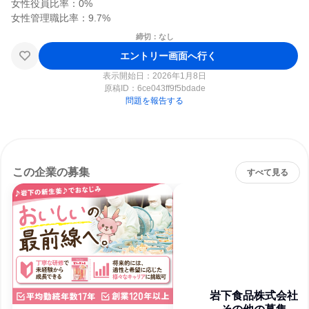
女性役員比率：0%

締切：なし
エントリー画面へ行く
表示開始日：2026年1月8日
原稿ID：
6ce043ff9f5bdade
問題を報告する
この企業の募集
すべて見る
岩下食品株式会社