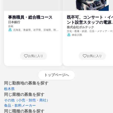
事務職員・総合職コース
既卒可、コンサート・イ
ント設営スタッフの電源
日本銀行
金融
門
株式会社ボルテック
北海道、青森県、岩手県、宮城県、秋田
文化・教養・娯楽、広告・メディア・マ
県、山形県、福島県、茨城県、群馬県、埼玉
ミ、電力・ガス・水道・エネルギー
神奈川県
県、東京都、神奈川県、新潟県、富山県、石
川県、福井県、山梨県、長野県、静岡県、愛
知県、京都府、大阪府、兵庫県、鳥取県、島
根県、岡山県、広島県、山口県、徳島県、香
川県、愛媛県、高知県、福岡県、佐賀県、長
お気に入り
お気に入り
崎県、熊本県、大分県、宮崎県、鹿児島県、
沖縄県
トップページへ
同じ勤務地の募集を探す
栃木県
同じ業種の募集を探す
その他（小売・卸売・商社）
食品・飲料メーカー
同じ職種の募集を探す