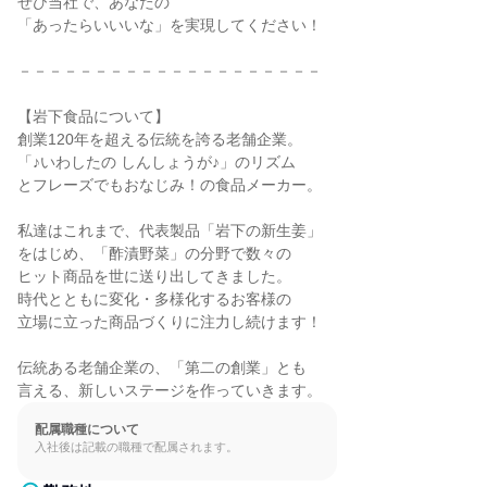
ぜひ当社で、あなたの

「あったらいいいな」を実現してください！

－－－－－－－－－－－－－－－－－－－－

【岩下食品について】

創業120年を超える伝統を誇る老舗企業。

「♪いわしたの しんしょうが♪」のリズム

とフレーズでもおなじみ！の食品メーカー。

私達はこれまで、代表製品「岩下の新生姜」

をはじめ、「酢漬野菜」の分野で数々の

ヒット商品を世に送り出してきました。

時代とともに変化・多様化するお客様の

立場に立った商品づくりに注力し続けます！

伝統ある老舗企業の、「第二の創業」とも

言える、新しいステージを作っていきます。
配属職種について
入社後は記載の職種で配属されます。