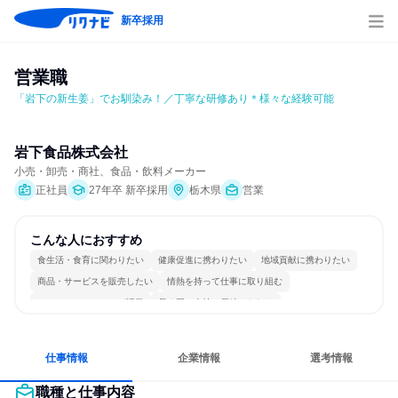
新卒採用
営業職
「岩下の新生姜」でお馴染み！／丁寧な研修あり＊様々な経験可能
岩下食品株式会社
小売・卸売・商社、食品・飲料メーカー
正社員
27年卒 新卒採用
栃木県
営業
こんな人におすすめ
食生活・食育に関わりたい
健康促進に携わりたい
地域貢献に携わりたい
商品・サービスを販売したい
情熱を持って仕事に取り組む
コミュニケーションが活発
長く同じ会社に居続けられる
多様な職種の人と関われる
人とたくさん会話する
仕事情報
企業情報
選考情報
職種と仕事内容