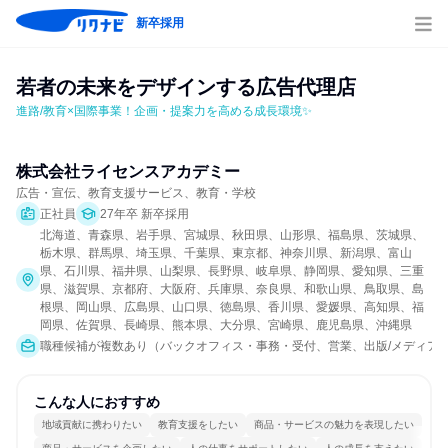
新卒採用
若者の未来をデザインする広告代理店
進路/教育×国際事業！企画・提案力を高める成長環境✨
株式会社ライセンスアカデミー
広告・宣伝、教育支援サービス、教育・学校
正社員
27年卒 新卒採用
北海道、青森県、岩手県、宮城県、秋田県、山形県、福島県、茨城県、
栃木県、群馬県、埼玉県、千葉県、東京都、神奈川県、新潟県、富山
県、石川県、福井県、山梨県、長野県、岐阜県、静岡県、愛知県、三重
県、滋賀県、京都府、大阪府、兵庫県、奈良県、和歌山県、鳥取県、島
根県、岡山県、広島県、山口県、徳島県、香川県、愛媛県、高知県、福
岡県、佐賀県、長崎県、熊本県、大分県、宮崎県、鹿児島県、沖縄県
職種候補が複数あり（バックオフィス・事務・受付、営業、出版/メディア/
こんな人におすすめ
地域貢献に携わりたい
教育支援をしたい
商品・サービスの魅力を表現したい