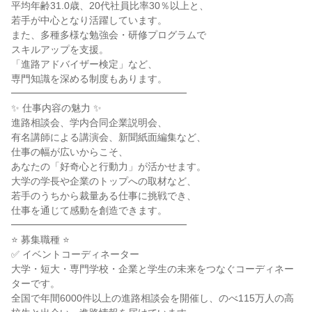
平均年齢31.0歳、20代社員比率30％以上と、

若手が中心となり活躍しています。

また、多種多様な勉強会・研修プログラムで

スキルアップを支援。

「進路アドバイザー検定」など、

専門知識を深める制度もあります。

━━━━━━━━━━━━━━━━━━

✨ 仕事内容の魅力 ✨

進路相談会、学内合同企業説明会、

有名講師による講演会、新聞紙面編集など、

仕事の幅が広いからこそ、

あなたの「好奇心と行動力」が活かせます。

大学の学長や企業のトップへの取材など、

若手のうちから裁量ある仕事に挑戦でき、

仕事を通じて感動を創造できます。

━━━━━━━━━━━━━━━━━━

⭐ 募集職種 ⭐

✅ イベントコーディネーター

大学・短大・専門学校・企業と学生の未来をつなぐコーディネー
ターです。

全国で年間6000件以上の進路相談会を開催し、のべ115万人の高