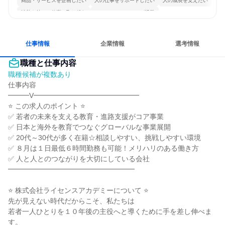
商品・サービスを企画したい
人の仕事をサポートしたい
人の成長を支えたい
情熱を持って仕事に取り組む
コミュニケーションが活発
明確な目標を追いかける
人とたくさん会話する
仕事情報
企業情報
選考情報
職種と仕事内容
職種候補が複数あり
仕事内容

━━━V━━━━━━━━━━━━━━━

⭐ この求人のポイント ⭐

✅ 若者の未来を支える教育・進路支援がコア事業

✅ 日本と海外を教育でつなぐグローバルな事業展開

✅ 20代～30代が多く在籍☆相談しやすい、挑戦しやすい環境

✅ ８月は１日最低６時間勤務も可能！メリハリのある働き方

✅ 人と人とのつながりを大切にしている会社

━━━━━━━━━━━━━━━━━━

⭐ 株式会社ライセンスアカデミーについて ⭐

先が見えない時代だからこそ、私たちは

若者一人ひとりを１０年後の主役へと導くために手を差し伸べま
す。
