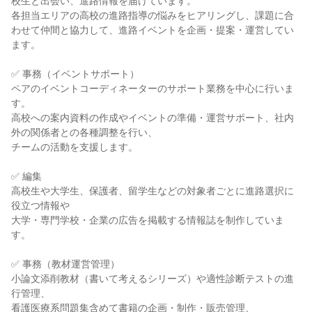
校生と出会い、進路情報を届けています。

各担当エリアの高校の進路指導の悩みをヒアリングし、課題に合
わせて仲間と協力して、進路イベントを企画・提案・運営してい
ます。

✅ 事務（イベントサポート）

ペアのイベントコーディネーターのサポート業務を中心に行いま
す。

高校への案内資料の作成やイベントの準備・運営サポート、社内
外の関係者との各種調整を行い、

チームの活動を支援します。

✅ 編集

高校生や大学生、保護者、留学生などの対象者ごとに進路選択に
役立つ情報や

大学・専門学校・企業の広告を掲載する情報誌を制作していま
す。

✅ 事務（教材運営管理）

小論文添削教材（書いて考えるシリーズ）や適性診断テストの進
行管理、

看護医療系問題集含めて書籍の企画・制作・販売管理、
