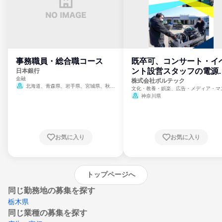
事務職員・総合職コース
既卒可、コンサート・イ
ント設営スタッフの電源
日本銀行
金融
門
株式会社ボルテック
北海道、青森県、岩手県、宮城県、秋田
文化・教養・娯楽、広告・メディア・マ
県、山形県、福島県、茨城県、群馬県、埼玉
ミ、電力・ガス・水道・エネルギー
神奈川県
県、東京都、神奈川県、新潟県、富山県、石
川県、福井県、山梨県、長野県、静岡県、愛
知県、京都府、大阪府、兵庫県、鳥取県、島
根県、岡山県、広島県、山口県、徳島県、香
川県、愛媛県、高知県、福岡県、佐賀県、長
お気に入り
お気に入り
崎県、熊本県、大分県、宮崎県、鹿児島県、
沖縄県
トップページへ
同じ勤務地の募集を探す
栃木県
同じ業種の募集を探す