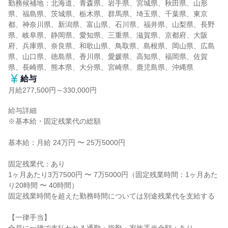
勤務候補地：北海道、青森県、岩手県、宮城県、秋田県、山形
県、福島県、茨城県、栃木県、群馬県、埼玉県、千葉県、東京
都、神奈川県、新潟県、富山県、石川県、福井県、山梨県、長野
県、岐阜県、静岡県、愛知県、三重県、滋賀県、京都府、大阪
府、兵庫県、奈良県、和歌山県、鳥取県、島根県、岡山県、広島
県、山口県、徳島県、香川県、愛媛県、高知県、福岡県、佐賀
県、長崎県、熊本県、大分県、宮崎県、鹿児島県、沖縄県
給与
月給277,500円～330,000円
給与詳細

※基本給・固定残業代の総額

基本給：月給 24万円 〜 25万5000円

固定残業代：あり

1ヶ月あたり3万7500円 〜 7万5000円（固定残業時間：1ヶ月あた
り20時間 〜 40時間）

固定残業時間を超えた勤務時間については別途残業代を支給する

【一律手当】
