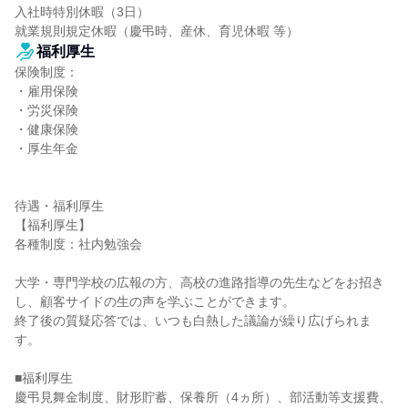
入社時特別休暇（3日）

就業規則規定休暇（慶弔時、産休、育児休暇 等）
福利厚生
保険制度：

・雇用保険

・労災保険

・健康保険

・厚生年金

待遇・福利厚生

【福利厚生】

各種制度：社内勉強会

大学・専門学校の広報の方、高校の進路指導の先生などをお招き
し、顧客サイドの生の声を学ぶことができます。

終了後の質疑応答では、いつも白熱した議論が繰り広げられま
す。

■福利厚生

慶弔見舞金制度、財形貯蓄、保養所（4ヵ所）、部活動等支援費、