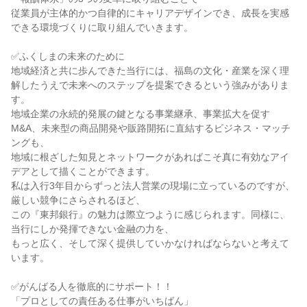
従業員が主体的かつ自律的にキャリアデザインでき、成長を実感
できる環境づくりに取り組んでいきます。

✅ふくしまの未来のために

地域経済と共に歩んできた当行には、福島の文化・産業を深く理
解したうえで未来へのステップを提案できるという強みがありま
す。

地域企業の永続的発展の鍵となる事業継承、事業拡大を促す
M&A、未来型の商品開発や販路開拓に直結するビジネス・マッチ
ングも、

地域に根ざした知見とネットワークがあればこそ真に有効なアイ
デアとして描くことができます。

私は入行3年目からずっと法人営業の現場に立っているのですが、
厳しい競争にさらされるほど、

この『東邦銀行』の魅力は際立つように感じられます。同様に、
当行にしか発揮できない金融の力を、

もっと広く、そして深く提供していかなければならないと考えて
います。

✅がんばる人を徹底的にサポート！！

「プロとしての責任ある仕事がいちばん」
