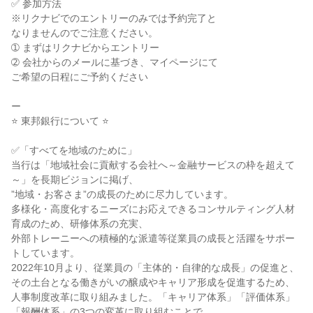
✅ 参加方法

※リクナビでのエントリーのみでは予約完了と

なりませんのでご注意ください。

➀ まずはリクナビからエントリー

➁ 会社からのメールに基づき、マイページにて

ご希望の日程にご予約ください

ー

⭐ 東邦銀行について ⭐

✅「すべてを地域のために」

当行は「地域社会に貢献する会社へ～金融サービスの枠を超えて
～」を長期ビジョンに掲げ、

”地域・お客さま”の成長のために尽力しています。

多様化・高度化するニーズにお応えできるコンサルティング人材
育成のため、研修体系の充実、

外部トレーニーへの積極的な派遣等従業員の成長と活躍をサポー
トしています。

2022年10月より、従業員の「主体的・自律的な成長」の促進と、
その土台となる働きがいの醸成やキャリア形成を促進するため、

人事制度改革に取り組みました。「キャリア体系」「評価体系」
「報酬体系」の3つの変革に取り組むことで
