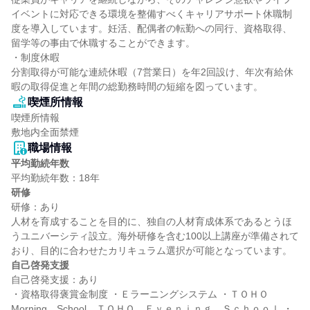
イベントに対応できる環境を整備すべくキャリアサポート休職制
度を導入しています。妊活、配偶者の転勤への同行、資格取得、
留学等の事由で休職することができます。

・制度休暇

分割取得が可能な連続休暇（7営業日）を年2回設け、年次有給休
暇の取得促進と年間の総勤務時間の短縮を図っています。
喫煙所情報
喫煙所情報

敷地内全面禁煙
職場情報
平均勤続年数
研修
研修：あり

人材を育成することを目的に、独自の人材育成体系であるとうほ
うユニバーシティ設立。海外研修を含む100以上講座が準備されて
自己啓発支援
自己啓発支援：あり

・資格取得褒賞金制度 ・Ｅラーニングシステム ・ＴＯＨＯ　
Morning　School、ＴＯＨＯ　Ｅｖｅｎｉｎｇ　Ｓｃｈｏｏｌ ・