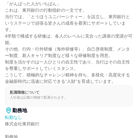
「がんばった人がいちばん」

これは、東邦銀行の行動指針の一文です。

当行では、「とうほうユニバーシティー」を設立し、東邦銀行と
いうステージで頑張る皆さんの成長を着実にサポートしていま
す。

4学類で構成する研修は、各人のレベルに見合った講座の受講が可
能。

その他、行内・行外研修（海外研修等）、自己啓発制度、メンタ
ー制度、新人キャリア制度など様々な研修制度を用意。

制度を活かすのは一人ひとりの自主性であり、当行はその自主性
を尊重しサポートしていくスタンス。

こうして、積極的なチャレンジ精神を持ち、多様化・高度化する
金融新時代に迅速に対応できる“人財”を育成しています。
配属職種について
入社後は記載の職種で配属されます。
勤務地
転勤なし
株式会社東邦銀行

勤務地
