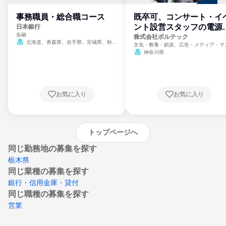
事務職員・総合職コース
既卒可、コンサート・イ
ント設営スタッフの電源
日本銀行
金融
門
株式会社ボルテック
北海道、青森県、岩手県、宮城県、秋田
文化・教養・娯楽、広告・メディア・マ
県、山形県、福島県、茨城県、群馬県、埼玉
ミ、電力・ガス・水道・エネルギー
神奈川県
県、東京都、神奈川県、新潟県、富山県、石
川県、福井県、山梨県、長野県、静岡県、愛
知県、京都府、大阪府、兵庫県、鳥取県、島
根県、岡山県、広島県、山口県、徳島県、香
川県、愛媛県、高知県、福岡県、佐賀県、長
お気に入り
お気に入り
崎県、熊本県、大分県、宮崎県、鹿児島県、
沖縄県
トップページへ
同じ勤務地の募集を探す
栃木県
同じ業種の募集を探す
銀行・信用金庫・貸付
同じ職種の募集を探す
営業