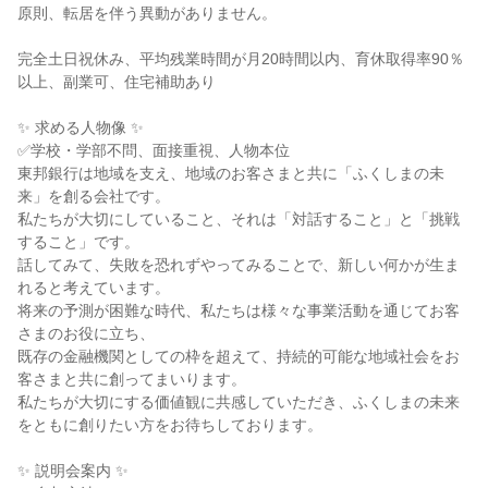
原則、転居を伴う異動がありません。

完全土日祝休み、平均残業時間が月20時間以内、育休取得率90％
以上、副業可、住宅補助あり

✨ 求める人物像 ✨

✅学校・学部不問、面接重視、人物本位

東邦銀行は地域を支え、地域のお客さまと共に「ふくしまの未
来」を創る会社です。

私たちが大切にしていること、それは「対話すること」と「挑戦
すること」です。

話してみて、失敗を恐れずやってみることで、新しい何かが生ま
れると考えています。

将来の予測が困難な時代、私たちは様々な事業活動を通じてお客
さまのお役に立ち、

既存の金融機関としての枠を超えて、持続的可能な地域社会をお
客さまと共に創ってまいります。

私たちが大切にする価値観に共感していただき、ふくしまの未来
をともに創りたい方をお待ちしております。

✨ 説明会案内 ✨
