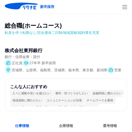
新卒採用
総合職(ホームコース)
転居を伴う転勤なし/完全週休二日制/地域貢献/福利厚生充実
株式会社東邦銀行
銀行・信用金庫・貸付
正社員
27年卒 新卒採用
宮城県、山形県、福島県、茨城県、栃木県、東京都、新潟県
営業
こんな人におすすめ
人々に感動や笑いを届けたい
都市・街づくりがしたい
金融関係に携わりたい
地域貢献に携わりたい
コミュニケーションが活発
チームワークを重視
女性が働きやすい環境で働ける
長く同じ会社に居続けられる
自分の好きな場所で働ける
仕事情報
企業情報
選考情報