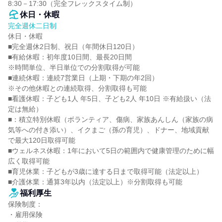
8:30－17:30（完全フレックスタイム制）
休日・休暇
完全週休二日制
休日・休暇

■完全週休2日制、祝日（年間休日120日）

■有給休暇：初年度10日間、最長20日間

※時間単位、半日単位での分割取得が可能

■連続休暇：連続7営業日（上期・下期の年2回）

※その他休暇との連続取得、分割取得も可能

■看護休暇：子ども1人 年5日、子ども2人 年10日 ※有給扱い（法
定は無給）

■：積立特別休暇（ボランティア、傷病、家族あんしん（家族の病
気等への付き添い）、イクまご（孫の育児）、ドナー、地域貢献
で最大120日取得可能

■ウェルネス休暇：1年において5日の範囲内で健康管理のために幅
広く取得可能

■育児休業：子どもが3歳に達する日まで取得可能（法定以上）

■介護休業：通算3年以内（法定以上）※分割取得も可能
福利厚生
保険制度：

・雇用保険
