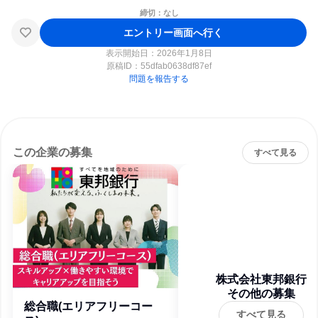
締切：なし
エントリー画面へ行く
表示開始日：2026年1月8日
原稿ID：
55dfab0638df87ef
問題を報告する
この企業の募集
すべて見る
株式会社東邦銀行
その他の募集
総合職(エリアフリーコー
すべて見る