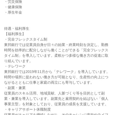
・労災保険

・健康保険

・厚生年金

待遇・福利厚生

【福利厚生】

・完全フレックスタイム制

東邦銀行では従業員自身が日々の始業・終業時刻を決定し、勤務
時間を効率的に配分しながら働くことができる「完全フレックス
タイム制」を導入しています。柔軟かつ多様な働き方の促進に取
り組んでいます。

・テレワーク

東邦銀行では2019年11月から「テレワーク」を導入しています。
時間や場所に捉われない働き方が可能となり、生産性の向上につ
ながるとともに仕事と家庭の両立にも寄与しています。

・副業・兼業

従業員のスキル活用、地域貢献、人脈づくり等を目的として副
業・兼業を導入しています。副業先と雇用契約を結ばない「個人
事業主型」を対象としており、従業員の成長を支援しています。

・キャリアサポート休職制度

従業員がキャリアを継続しながら、そのチャレンジ意欲やライフ