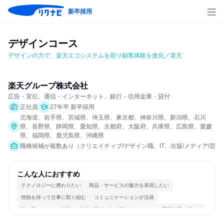
新卒採用
デザインコース
デザインの力で、楽天エコシステムを彩り顧客体験を進化／楽天
楽天グループ株式会社
広告・宣伝、通信・インターネット、銀行・信用金庫・貸付
正社員
27年卒 新卒採用
北海道、岩手県、宮城県、埼玉県、東京都、神奈川県、新潟県、石川
県、長野県、静岡県、愛知県、京都府、大阪府、兵庫県、広島県、愛媛
県、福岡県、鹿児島県、沖縄県
職種候補が複数あり（クリエイティブ/デザイン職、IT、出版/メディア/芸
こんな人におすすめ
テクノロジーに携わりたい
商品・サービスの魅力を表現したい
情熱を持って仕事に取り組む
コミュニケーションが活発
常に新しいものに挑戦
多様な職種の人と関われる
一つの専門分野を極める
人とたくさん会話する