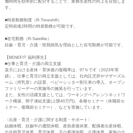
働時間を効率的に配分することで、業務生産性の向上を目指しま
す。

■時差勤務制度（R-Timeshift）

定時前後2時間の時差勤務が可能です。

■在宅勤務（R-Satellite）

妊娠・育児・介護・怪我病気を理由とした在宅勤務が可能です。

【BENEFIT 福利厚生】

■仕事と育児・介護の両立支援

楽天における産休・育休後の復職率は、97％です（2023年実
績）。仕事と育児の両立支援としては、社内託児所やマザーズル
ーム（搾乳室）の設置、ベビーシッター割引券の導入、オープン
ファミリーデーの実施等の施策を行っています。

また、女性の活躍支援としては、ワーキングペアレンツネットワ
ーク構築、卵子凍結支援(上限40万円)、各種セミナー（休職前セ
ミナー、復職前セミナー）、などを実施しています。

〈出産・育児・介護に関する制度・サポート〉

結婚休暇、妊娠中の通院休暇、産前産後休業、配偶者出産休暇、
出生時育児休業、育児休業、子の看護休暇、介護休業、家族の介