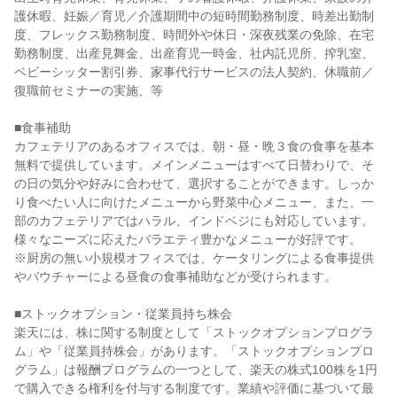
護休暇、妊娠／育児／介護期間中の短時間勤務制度、時差出勤制
度、フレックス勤務制度、時間外や休日・深夜残業の免除、在宅
勤務制度、出産見舞金、出産育児一時金、社内託児所、搾乳室、
ベビーシッター割引券、家事代行サービスの法人契約、休職前／
復職前セミナーの実施、等

■食事補助

カフェテリアのあるオフィスでは、朝・昼・晩３食の食事を基本
無料で提供しています。メインメニューはすべて日替わりで、そ
の日の気分や好みに合わせて、選択することができます。しっか
り食べたい人に向けたメニューから野菜中心メニュー、また、一
部のカフェテリアではハラル、インドベジにも対応しています。
様々なニーズに応えたバラエティ豊かなメニューが好評です。

※厨房の無い小規模オフィスでは、ケータリングによる食事提供
やバウチャーによる昼食の食事補助などが受けられます。

■ストックオプション・従業員持ち株会

楽天には、株に関する制度として「ストックオプションプログラ
ム」や「従業員持株会」があります。「ストックオプションプロ
グラム」は報酬プログラムの一つとして、楽天の株式100株を1円
で購入できる権利を付与する制度です。業績や評価に基づいて最