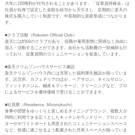
大年に2回権利が付与されることがあります。「従業員持株会」は
社員が自身で設定した金額を給与から天引きし、定期的に楽天の
株式を購入していく制度です。中長期的な資産形成につながりま
す。

■クラブ活動（Rakuten Official Club）

楽天には約50のクラブがあり、役職や雇用形態に関係なく自由に
加入・活動することができます。会社から活動費の一部補助も行
っており、従業員間のコミュニケーションを促進しています。

■楽天クリムゾンハウスサービス施設

楽天クリムゾンハウス内には充実した福利厚生施設が揃っていま
す。託児所、カフェテリアのほか、ヘアサロン、ネイルサロン、
フィットネスジム、鍼灸＆マッサージ、クリーニングなど、プロ
によるサービスを優待価格で受けることができます。

■社員寮（Residence, Mizonokuchi）

食事や団欒をゆっくりと楽しめるダイニングラウンジ、複数人が
同時に利用できる広々としたキッチンやランドリー、プロジェク
ターやホワイトボードも用意されたコミュニケーションスペース
など、快適に過ごせるよう配慮された共有スペースが揃っていま