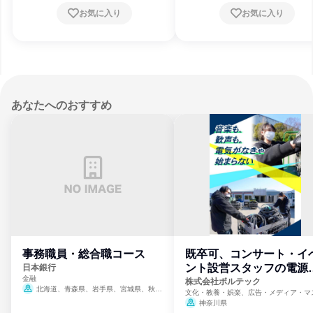
お気に入り
お気に入り
あなたへのおすすめ
事務職員・総合職コース
既卒可、コンサート・イ
ント設営スタッフの電源
日本銀行
金融
門
株式会社ボルテック
北海道、青森県、岩手県、宮城県、秋田
文化・教養・娯楽、広告・メディア・マ
県、山形県、福島県、茨城県、群馬県、埼玉
ミ、電力・ガス・水道・エネルギー
神奈川県
県、東京都、神奈川県、新潟県、富山県、石