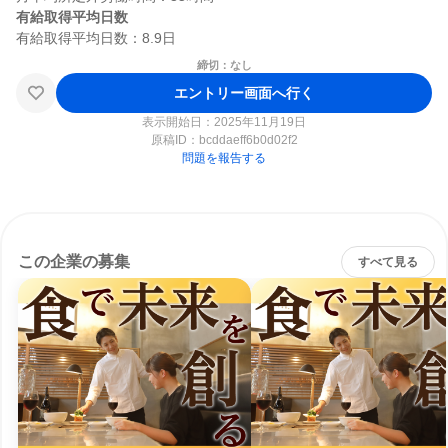
有給取得平均日数
締切：なし
エントリー画面へ行く
表示開始日：2025年11月19日
原稿ID：
bcddaeff6b0d02f2
問題を報告する
この企業の募集
すべて見る