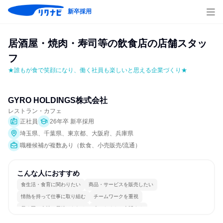
新卒採用
居酒屋・焼肉・寿司等の飲食店の店舗スタッ
フ
★誰もが食で笑顔になり、働く社員も楽しいと思える企業づくり★
GYRO HOLDINGS株式会社
レストラン・カフェ
正社員
26年卒 新卒採用
埼玉県、千葉県、東京都、大阪府、兵庫県
職種候補が複数あり（飲食、小売販売/流通）
こんな人におすすめ
食生活・食育に関わりたい
商品・サービスを販売したい
情熱を持って仕事に取り組む
チームワークを重視
長く同じ会社に居続けられる
人とたくさん会話する