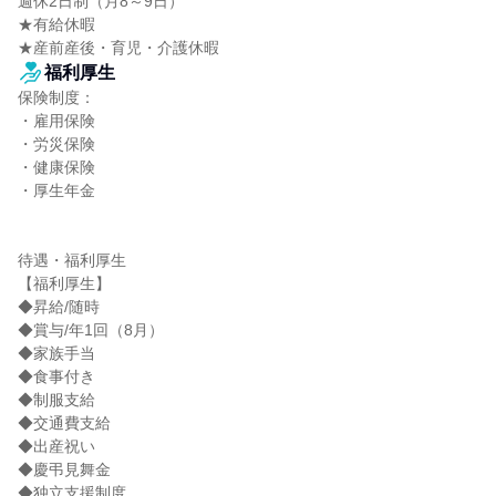
週休2日制（月8～9日）

★有給休暇

★産前産後・育児・介護休暇
福利厚生
保険制度：

・雇用保険

・労災保険

・健康保険

・厚生年金

待遇・福利厚生

【福利厚生】

◆昇給/随時

◆賞与/年1回（8月）

◆家族手当

◆食事付き

◆制服支給

◆交通費支給

◆出産祝い

◆慶弔見舞金

◆独立支援制度