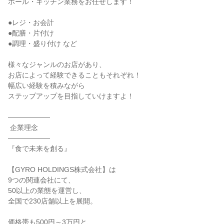
ホール・キッチン業務をお任せします！

●レジ・お会計

●配膳・片付け

●調理・盛り付け など

様々なジャンルのお店があり、

お店によって経験できることもそれぞれ！

幅広い経験を積みながら

ステップアップを目指していけますよ！

――――――

 企業理念

――――――

『食で未来を創る』

【GYRO HOLDINGS株式会社】は

9つの関連会社にて、

50以上の業態を運営し、

全国で230店舗以上を展開。

価格帯も500円～3万円と、
