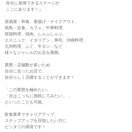
 存分に発揮できるステージが

 ここにあります！』

居酒屋・和食、唐揚げ・テイクアウト、

焼鳥・定食、カフェ、中華料理、

韓国料理、焼肉、しゃぶしゃぶ、

エスニック、イタリアン、寿司、沖縄料理、

九州料理、ふぐ、牛タン…など

様々なジャンルのお店を展開。

業態・店舗数が多いため

自分に合ったお店で、

自分らしく活躍することができます！

「この業態を極めたい」

「次はこっちに挑戦してみたい」…

といったことも可能。

飲食業界でキャリアアップ、

ステップアップを目指したい方に

ピッタリの環境です！
