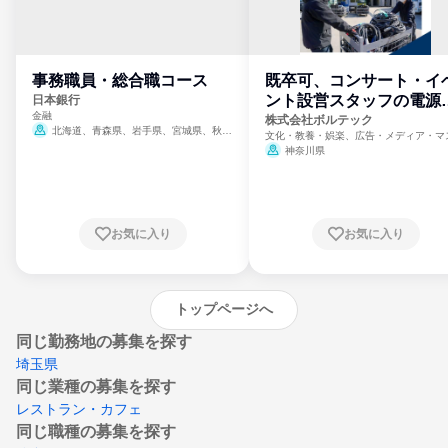
事務職員・総合職コース
既卒可、コンサート・イ
ント設営スタッフの電源
日本銀行
金融
門
株式会社ボルテック
北海道、青森県、岩手県、宮城県、秋田
文化・教養・娯楽、広告・メディア・マ
県、山形県、福島県、茨城県、群馬県、埼玉
ミ、電力・ガス・水道・エネルギー
神奈川県
県、東京都、神奈川県、新潟県、富山県、石
川県、福井県、山梨県、長野県、静岡県、愛
知県、京都府、大阪府、兵庫県、鳥取県、島
根県、岡山県、広島県、山口県、徳島県、香
川県、愛媛県、高知県、福岡県、佐賀県、長
お気に入り
お気に入り
崎県、熊本県、大分県、宮崎県、鹿児島県、
沖縄県
トップページへ
同じ勤務地の募集を探す
埼玉県
同じ業種の募集を探す
レストラン・カフェ
同じ職種の募集を探す