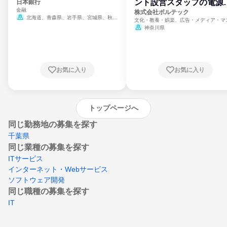
ント設営スタッフの電源
日本銀行
金融
門
株式会社ボルテック
北海道、青森県、岩手県、宮城県、秋田
文化・教養・娯楽、広告・メディア・マ
県、山形県、福島県、茨城県、群馬県、埼玉
ミ、電力・ガス・水道・エネルギー
神奈川県
県、東京都、神奈川県、新潟県、富山県、石
川県、福井県、山梨県、長野県、静岡県、愛
知県、京都府、大阪府、兵庫県、鳥取県、島
根県、岡山県、広島県、山口県、徳島県、香
川県、愛媛県、高知県、福岡県、佐賀県、長
お気に入り
お気に入り
崎県、熊本県、大分県、宮崎県、鹿児島県、
沖縄県
トップページへ
同じ勤務地の募集を探す
千葉県
同じ業種の募集を探す
ITサービス
インターネット・Webサービス
ソフトウェア開発
同じ職種の募集を探す
IT