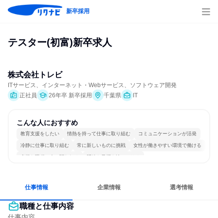
新卒採用
テスター(初富)新卒求人
株式会社トレビ
ITサービス、インターネット・Webサービス、ソフトウェア開発
正社員
26年卒 新卒採用
千葉県
IT
こんな人におすすめ
教育支援をしたい
情熱を持って仕事に取り組む
コミュニケーションが活発
冷静に仕事に取り組む
常に新しいものに挑戦
女性が働きやすい環境で働ける
多様な職種の人と関われる
明確な目標を追いかける
仕事情報
企業情報
選考情報
職種と仕事内容
仕事内容
