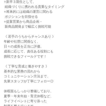
⭐新卒３期生として、

 組織づくりに携われる貴重なタイミング

⭐将来的には組織の運営に関わる

 ポジションを目指せる

⭐提案営業から商品企画・

 新商品開発まで幅広く挑戦可能

《 若手のうちからチャンスあり 》

年齢や社歴に関係なく、

日々の成長を正当に評価。

成長に応じて、責任ある役割にも

挑戦できるフィールドです！

《 丁寧な育成と働きやすさ 》

基本的な業務の流れから

コミュニケーション方法まで、

先輩スタッフが丁寧にフォロー◎

休暇面もしっかり整備しており、

夏季・年末年始・育児休暇など、

ライフイベントに寄り添った
