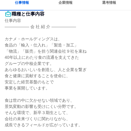
仕事情報
企業情報
選考情報
職種と仕事内容
仕事内容

―――――― 会 社 紹 介 ――――――

カナメ・ホールディングスは、

食品の「輸入・仕入れ」「製造・加工」

「物流」「販売」を担う関連会社９社を束ね

40年以上にわたり食の流通を支えてきた

グループの中核企業です。

あらゆるおいしいを創造し、人と企業を繋ぎ

食と健康に貢献することを使命に、

安定した経営基盤のもとで

事業を展開しています。

食は世の中に欠かせない領域であり、

景気変動の影響も受けにくい分野です。

そんな環境で、新卒３期生として、

会社の未来づくりに関わりながら、

成長できるフィールドが広がっています。
