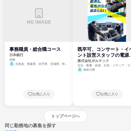
事務職員・総合職コース
既卒可、コンサート・イ
ント設営スタッフの電源
日本銀行
金融
門
株式会社ボルテック
北海道、青森県、岩手県、宮城県、秋田
文化・教養・娯楽、広告・メディア・マ
県、山形県、福島県、茨城県、群馬県、埼玉
ミ、電力・ガス・水道・エネルギー
神奈川県
県、東京都、神奈川県、新潟県、富山県、石
川県、福井県、山梨県、長野県、静岡県、愛
知県、京都府、大阪府、兵庫県、鳥取県、島
根県、岡山県、広島県、山口県、徳島県、香
川県、愛媛県、高知県、福岡県、佐賀県、長
お気に入り
お気に入り
崎県、熊本県、大分県、宮崎県、鹿児島県、
沖縄県
トップページへ
同じ勤務地の募集を探す