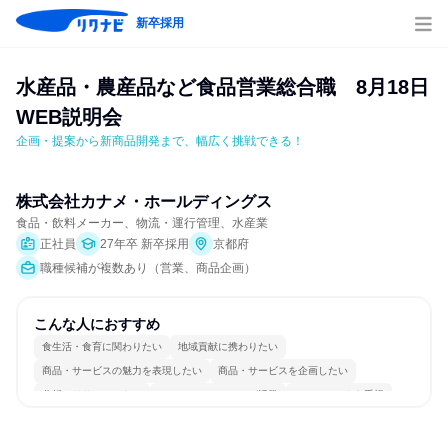
新卒採用
水産品・農産品など食品営業総合職　8月18日
WEB説明会
企画・提案から新商品開発まで、幅広く挑戦できる！
株式会社カナメ・ホールディングス
食品・飲料メーカー、物流・運行管理、水産業
正社員
27年卒 新卒採用
京都府
職種候補が複数あり（営業、商品企画）
こんな人におすすめ
食生活・食育に関わりたい
地域貢献に携わりたい
商品・サービスの魅力を表現したい
商品・サービスを企画したい
分析・リサーチしたい
コミュニケーションが活発
チームワークを重視
多様な職種の人と関われる
若手が裁量を持てる環境
人とたくさん会話する