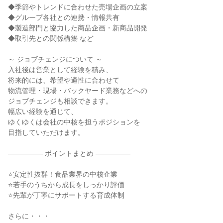
◆季節やトレンドに合わせた売場企画の立案

◆グループ各社との連携・情報共有

◆製造部門と協力した商品企画・新商品開発

◆取引先との関係構築 など

～ ジョブチェンジについて ～

入社後は営業として経験を積み、

将来的には、希望や適性に合わせて

物流管理・現場・バックヤード業務などへの

ジョブチェンジも相談できます。

幅広い経験を通じて、

ゆくゆくは会社の中核を担うポジションを

目指していただけます。

――――― ポイントまとめ ―――――

⭐安定性抜群！食品業界の中核企業

⭐若手のうちから成長をしっかり評価

⭐先輩が丁寧にサポートする育成体制

さらに・・・
