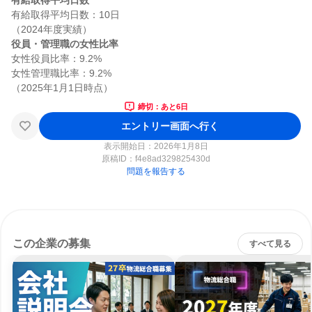
有給取得平均日数
有給取得平均日数：10日

役員・管理職の女性比率
女性役員比率：9.2%

女性管理職比率：9.2%

締切：あと6日
エントリー画面へ行く
表示開始日：2026年1月8日
原稿ID：
f4e8ad329825430d
問題を報告する
この企業の募集
すべて見る