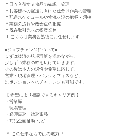
＊日々入荷する食品の確認・管理

＊お客様への配送に向けた仕分け作業の管理

＊配送スケジュールや物流状況の把握・調整

＊業務の流れや改善点の把握

＊既存取引先への提案業務

 Ｌこちらは業務習熟後にお任せします

■ジョブチェンジについて■

まずは物流の現場理解を深めながら、

少しずつ業務の幅を広げていきます。

その後は本人の適性や希望に応じて、

営業・現場管理・バックオフィスなど、

別ポジションへのチャレンジも可能です。

【 希望により相談できるキャリア例 】

・営業職

・現場管理

・経理事務、総務事務

・商品企画補助 など

 ＊ この仕事ならではの魅力 ＊
