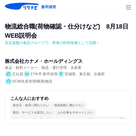
新卒採用
物流総合職(荷物確認・仕分けなど)　8月18日
WEB説明会
安定基盤の食品グループで、将来の幹部候補として活躍！
株式会社カナメ・ホールディングス
食品・飲料メーカー、物流・運行管理、水産業
正社員
27年卒 新卒採用
宮城県、東京都、京都府
SCM/生産管理/購買/物流
こんな人におすすめ
食生活・食育に関わりたい
地域貢献に携わりたい
商品・サービスを販売したい
人の仕事をサポートしたい
情熱を持って仕事に取り組む
コミュニケーションが活発
チームワークを重視
長く同じ会社に居続けられる
多様な職種の人と関われる
若手が裁量を持てる環境