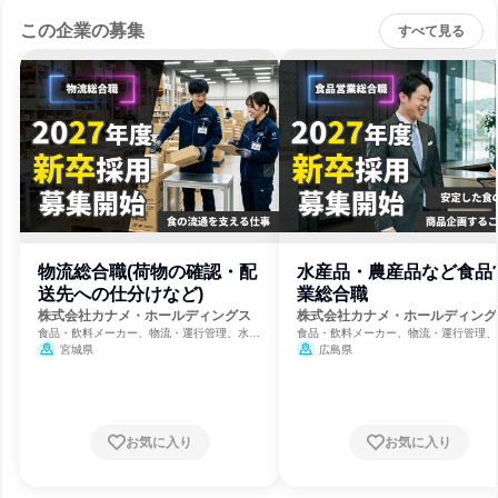
この企業の募集
すべて見る
物流総合職(荷物の確認・配
水産品・農産品など食品
送先への仕分けなど)
業総合職
株式会社カナメ・ホールディングス
株式会社カナメ・ホールディング
食品・飲料メーカー、物流・運行管理、水産
食品・飲料メーカー、物流・運行管理、
業
業
宮城県
広島県
お気に入り
お気に入り