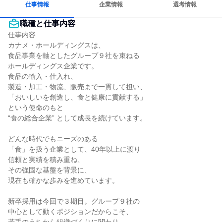
仕事情報
企業情報
選考情報
職種と仕事内容
仕事内容

カナメ・ホールディングスは、

食品事業を軸としたグループ９社を束ねる

ホールディングス企業です。

食品の輸入・仕入れ、

製造・加工・物流、販売まで一貫して担い、

「おいしいを創造し、食と健康に貢献する」

という使命のもと

“食の総合企業” として成長を続けています。

どんな時代でもニーズのある

「食」を扱う企業として、40年以上に渡り

信頼と実績を積み重ね、

その強固な基盤を背景に、

現在も確かな歩みを進めています。

新卒採用は今回で３期目。グループ９社の

中心として動くポジションだからこそ、
