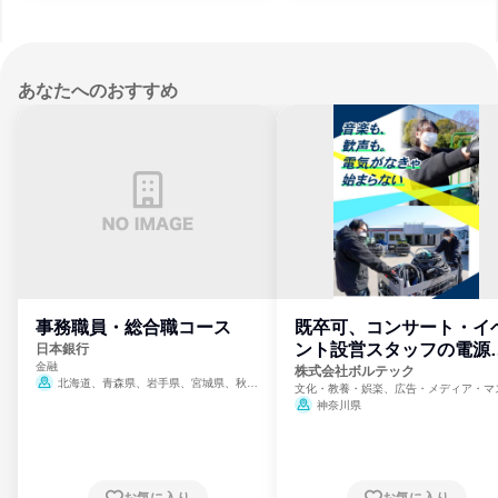
あなたへのおすすめ
事務職員・総合職コース
既卒可、コンサート・イ
ント設営スタッフの電源
日本銀行
金融
門
株式会社ボルテック
北海道、青森県、岩手県、宮城県、秋田
文化・教養・娯楽、広告・メディア・マ
県、山形県、福島県、茨城県、群馬県、埼玉
ミ、電力・ガス・水道・エネルギー
神奈川県
県、東京都、神奈川県、新潟県、富山県、石
川県、福井県、山梨県、長野県、静岡県、愛
知県、京都府、大阪府、兵庫県、鳥取県、島
根県、岡山県、広島県、山口県、徳島県、香
川県、愛媛県、高知県、福岡県、佐賀県、長
お気に入り
お気に入り