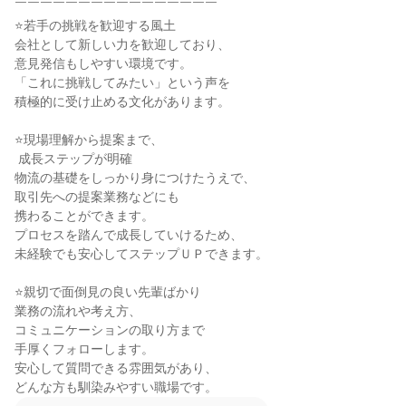
￣￣￣￣￣￣￣￣￣￣￣￣￣￣￣￣

⭐若手の挑戦を歓迎する風土

会社として新しい力を歓迎しており、

意見発信もしやすい環境です。

「これに挑戦してみたい」という声を

積極的に受け止める文化があります。

⭐現場理解から提案まで、

 成長ステップが明確

物流の基礎をしっかり身につけたうえで、

取引先への提案業務などにも

携わることができます。

プロセスを踏んで成長していけるため、

未経験でも安心してステップＵＰできます。

⭐親切で面倒見の良い先輩ばかり

業務の流れや考え方、

コミュニケーションの取り方まで

手厚くフォローします。

安心して質問できる雰囲気があり、

どんな方も馴染みやすい職場です。