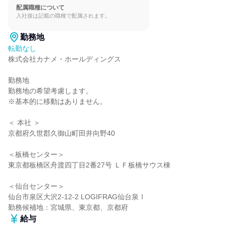
配属職種について
入社後は記載の職種で配属されます。
勤務地
転勤なし
株式会社カナメ・ホールディングス

勤務地

勤務地の希望考慮します。

※基本的に移動はありません。

＜ 本社 ＞

京都府久世郡久御山町田井向野40

＜板橋センター＞

東京都板橋区舟渡四丁目2番27号 ＬＦ板橋サウス棟

＜仙台センター＞

仙台市泉区大沢2-12-2 LOGIFRAG仙台泉Ⅰ

勤務候補地：宮城県、東京都、京都府
給与