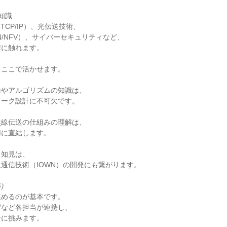
識

TCP/IP）、光伝送技術、

N/NFV）、サイバーセキュリティなど、

に触れます。

ここで活かせます。

やアルゴリズムの知識は、

ーク設計に不可欠です。



線伝送の仕組みの理解は、

に直結します。

知見は、

通信技術（IOWN）の開発にも繋がります。



めるのが基本です。

など各担当が連携し、

に挑みます。
