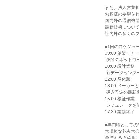
また、法人営業担
お客様の要望をヒ
国内外の通信機器
最新技術について
社内外の多くのプ
■1日のスケジュー
09:00 始業・チ
 夜間のネットワーク状況を確認

10:00 設計業務

 新データセンター向けのネットワーク構成を検討

12:00 昼休憩

13:00 メーカー
 導入予定の最新機器について技術仕様を確認

15:00 検証作業

 シミュレータを使い、設計した構成の負荷試験を実施

17:30 業務終了

■専門職としての
大規模な花火大会
急増する通信量に