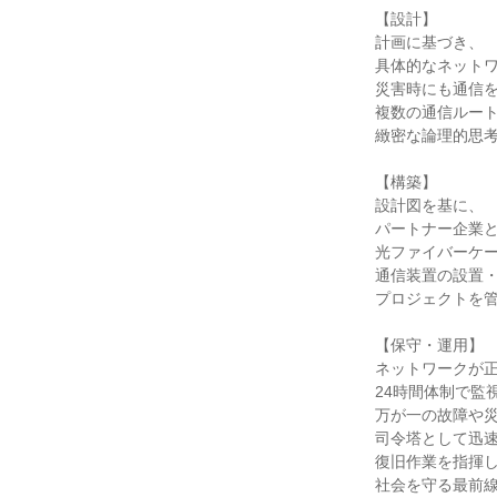
【設計】

計画に基づき、

具体的なネットワ
災害時にも通信を
複数の通信ルート
緻密な論理的思考
【構築】

設計図を基に、

パートナー企業と
光ファイバーケー
通信装置の設置・
プロジェクトを管
【保守・運用】

ネットワークが正
24時間体制で監視
万が一の故障や災
司令塔として迅速
復旧作業を指揮し
社会を守る最前線