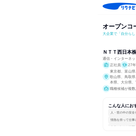
オープンコー
大企業で「自分らし
ＮＴＴ西日本
通信・インターネッ
正社員
27
東京都、富山県
歌山県、鳥取県
本県、大分県、
職種候補が複数
こんな人にお
人・世の中の安全
情熱を持って仕事
自分の好きな時間