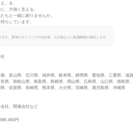
え」を、

に、力強く支える。

たちと一緒に創りませんか。

お待ちしています。
て
ります。選考のタイミングや内定後、入社後などに配属職種が確定します。
社

京都、富山県、石川県、福井県、岐阜県、静岡県、愛知県、三重県、滋
奈良県、和歌山県、鳥取県、島根県、岡山県、広島県、山口県、徳島県
県、佐賀県、長崎県、熊本県、大分県、宮崎県、鹿児島県、沖縄県



子会社、関連会社など
88,460円