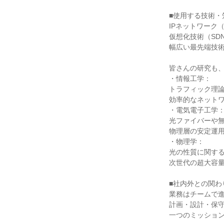
■使用する技術・知
IPネットワーク（
仮想化技術（SD
幅広い最先端技術
皆さんの研究も、
・情報工学：

トラフィック理論
効率的なネットワ
・電気電子工学：
光ファイバーや無
物理層の安定運用
・物理学：

光の性質に関する
次世代の超大容量
■社内外との関わり
業務はチームで進
計画・設計・保守
一つのミッション