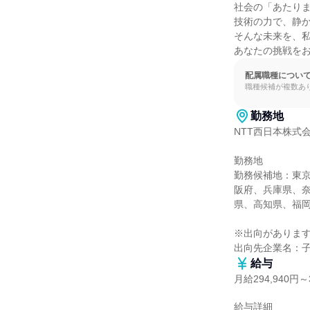
社会の「あたりま
技術の力で、静か
そんな未来を、私
あなたの挑戦を
配属職種につい
職種候補が複数あ
勤務地
NTT西日本株式会
勤務地

勤務候補地：東
阪府、兵庫県、
県、高知県、福岡
※出向があります
出向先企業名：
給与
月給294,940円～3
給与詳細
