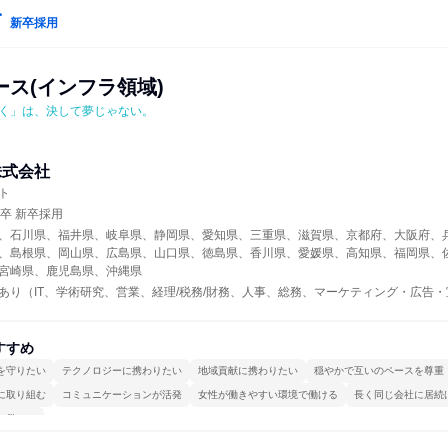
新卒採用
ス(インフラ領域)
く」は、決して夢じゃない。
株式会社
ト
年卒 新卒採用
、石川県、福井県、岐阜県、静岡県、愛知県、三重県、滋賀県、京都府、大阪府、
、島根県、岡山県、広島県、山口県、徳島県、香川県、愛媛県、高知県、福岡県、
宮崎県、鹿児島県、沖縄県
あり（IT、学術研究、営業、経理/税務/財務、人事、総務、マーケティング・広告・
すすめ
を守りたい
テクノロジーに携わりたい
地域貢献に携わりたい
穏やかで互いのペースを尊重
に取り組む
コミュニケーションが活発
女性が働きやすい環境で働ける
長く同じ会社に居続
で働ける