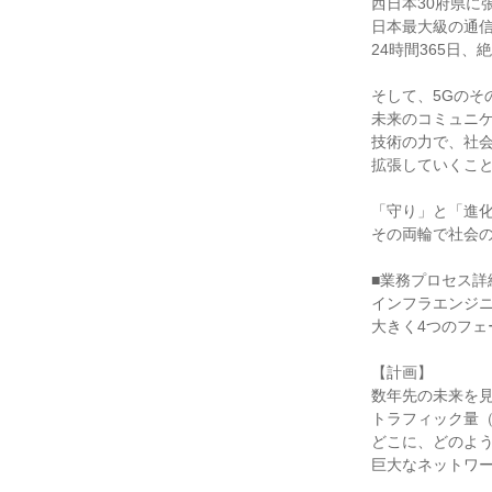
西日本30府県に
日本最大級の通信
24時間365日、
そして、5Gのそ
未来のコミュニケ
技術の力で、社会
拡張していくこと
「守り」と「進化
その両輪で社会の
■業務プロセス詳細
インフラエンジニ
大きく4つのフェ
【計画】

数年先の未来を見
トラフィック量（
どこに、どのよう
巨大なネットワー