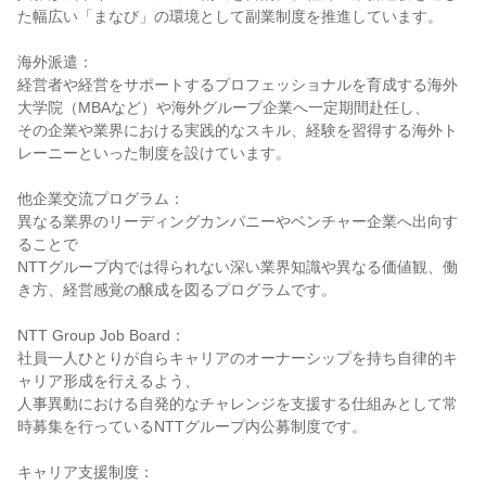
た幅広い「まなび」の環境として副業制度を推進しています。

海外派遣：

経営者や経営をサポートするプロフェッショナルを育成する海外
大学院（MBAなど）や海外グループ企業へ一定期間赴任し、

その企業や業界における実践的なスキル、経験を習得する海外ト
レーニーといった制度を設けています。

他企業交流プログラム：

異なる業界のリーディングカンパニーやベンチャー企業へ出向す
ることで

NTTグループ内では得られない深い業界知識や異なる価値観、働
き方、経営感覚の醸成を図るプログラムです。

NTT Group Job Board：

社員一人ひとりが自らキャリアのオーナーシップを持ち自律的キ
ャリア形成を行えるよう、

人事異動における自発的なチャレンジを支援する仕組みとして常
時募集を行っているNTTグループ内公募制度です。

キャリア支援制度：
