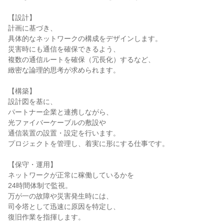
【設計】

計画に基づき、

具体的なネットワークの構成をデザインします。

災害時にも通信を確保できるよう、

複数の通信ルートを確保（冗長化）するなど、

緻密な論理的思考が求められます。

【構築】

設計図を基に、

パートナー企業と連携しながら、

光ファイバーケーブルの敷設や

通信装置の設置・設定を行います。

プロジェクトを管理し、着実に形にする仕事です。

【保守・運用】

ネットワークが正常に稼働しているかを

24時間体制で監視。

万が一の故障や災害発生時には、

司令塔として迅速に原因を特定し、

復旧作業を指揮します。
