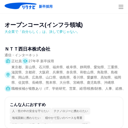
新卒採用
オープンコース(インフラ領域)
大企業で「自分らしく」は、決して夢じゃない。
ＮＴＴ西日本株式会社
通信・インターネット
正社員
27年卒 新卒採用
東京都、富山県、石川県、福井県、岐阜県、静岡県、愛知県、三重県、
滋賀県、京都府、大阪府、兵庫県、奈良県、和歌山県、鳥取県、島根
県、岡山県、広島県、山口県、徳島県、香川県、愛媛県、高知県、福岡
県、佐賀県、長崎県、熊本県、大分県、宮崎県、鹿児島県、沖縄県
職種候補が複数あり（IT、学術研究、営業、経理/税務/財務、人事、総務
こんな人におすすめ
人・世の中の安全を守りたい
テクノロジーに携わりたい
地域貢献に携わりたい
穏やかで互いのペースを尊重
情熱を持って仕事に取り組む
コミュニケーションが活発