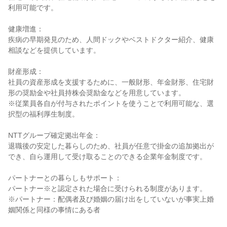
利用可能です。

健康増進：

疾病の早期発見のため、人間ドックやベストドクター紹介、健康
相談などを提供しています。

財産形成：

社員の資産形成を支援するために、一般財形、年金財形、住宅財
形の奨励金や社員持株会奨励金などを用意しています。

※従業員各自が付与されたポイントを使うことで利用可能な、選
択型の福利厚生制度。

NTTグループ確定拠出年金：

退職後の安定した暮らしのため、社員が任意で掛金の追加拠出が
でき、自ら運用して受け取ることのできる企業年金制度です。

パートナーとの暮らしもサポート：

パートナー※と認定された場合に受けられる制度があります。

※パートナー：配偶者及び婚姻の届け出をしていないが事実上婚
姻関係と同様の事情にある者
