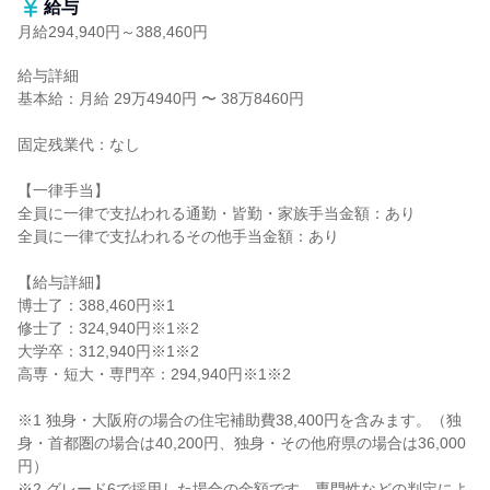
給与
月給294,940円～388,460円
給与詳細

基本給：月給 29万4940円 〜 38万8460円

固定残業代：なし

【一律手当】

全員に一律で支払われる通勤・皆勤・家族手当金額：あり

全員に一律で支払われるその他手当金額：あり

【給与詳細】

博士了：388,460円※1

修士了：324,940円※1※2

大学卒：312,940円※1※2

高専・短大・専門卒：294,940円※1※2

※1 独身・大阪府の場合の住宅補助費38,400円を含みます。（独
身・首都圏の場合は40,200円、独身・その他府県の場合は36,000
円）

※2 グレード6で採用した場合の金額です。専門性などの判定によ