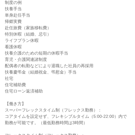
制度の例

扶養手当

単身赴任手当

帰郷実費

赴任旅費（家族移転費）

特別休暇（結婚、忌引）

ライフプラン休暇

看護休暇

扶養介護のための短期の休暇手当

育児・介護関連諸制度

配偶者の転勤などにより退職した社員の再採用

扶養慶弔金（結婚祝金、弔慰金）手当

社宅

住宅補助費

住宅ローン返済補助

【働き方】

スーパーフレックスタイム制（フレックス勤務）：

コアタイムを設定せず、フレキシブルタイム（5:00-22:00）内で
勤務が可能です。（最低勤務時間は3時間）
