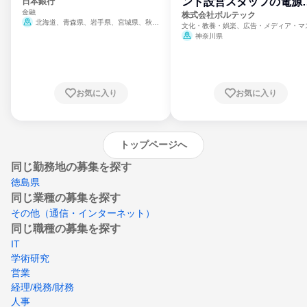
ント設営スタッフの電源
日本銀行
金融
門
株式会社ボルテック
北海道、青森県、岩手県、宮城県、秋田
文化・教養・娯楽、広告・メディア・マ
県、山形県、福島県、茨城県、群馬県、埼玉
ミ、電力・ガス・水道・エネルギー
神奈川県
県、東京都、神奈川県、新潟県、富山県、石
川県、福井県、山梨県、長野県、静岡県、愛
知県、京都府、大阪府、兵庫県、鳥取県、島
根県、岡山県、広島県、山口県、徳島県、香
川県、愛媛県、高知県、福岡県、佐賀県、長
お気に入り
お気に入り
崎県、熊本県、大分県、宮崎県、鹿児島県、
沖縄県
トップページへ
同じ勤務地の募集を探す
徳島県
同じ業種の募集を探す
その他（通信・インターネット）
同じ職種の募集を探す
IT
学術研究
営業
経理/税務/財務
人事