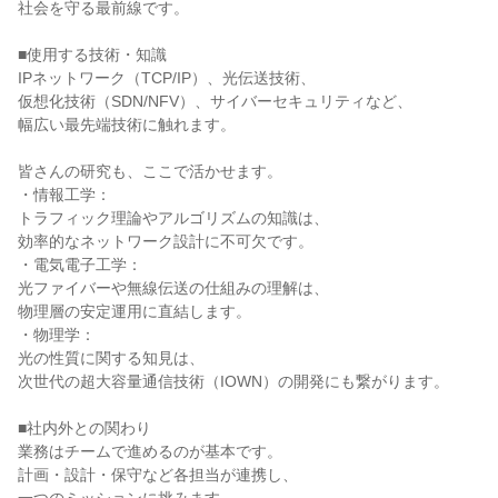
社会を守る最前線です。

■使用する技術・知識

IPネットワーク（TCP/IP）、光伝送技術、

仮想化技術（SDN/NFV）、サイバーセキュリティなど、

幅広い最先端技術に触れます。

皆さんの研究も、ここで活かせます。

・情報工学：

トラフィック理論やアルゴリズムの知識は、

効率的なネットワーク設計に不可欠です。

・電気電子工学：

光ファイバーや無線伝送の仕組みの理解は、

物理層の安定運用に直結します。

・物理学：

光の性質に関する知見は、

次世代の超大容量通信技術（IOWN）の開発にも繋がります。

■社内外との関わり

業務はチームで進めるのが基本です。

計画・設計・保守など各担当が連携し、
