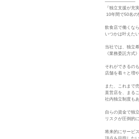
―――――――

『独立支援が充実
 10年間で50名の独立実績あり◎』

飲食店で働くなら
いつかは叶えたい
当社では、独立希
《業務委託方式》
それができるのも
店舗を着々と増や
また、これまで売
直営店を、まるご
社内独立制度もあ
自らの資金で独立
リスクが圧倒的に
将来的にサービス
頂点を目指したい