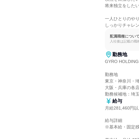
将来独立をしたい
一人ひとりのやり
しっかりチャレ
配属職種につい
入社後は記載の職
勤務地
GYRO HOLDIN
勤務地

東京・神奈川・埼
大阪・兵庫の各店
勤務候補地：埼
給与
月給281,460円
給与詳細

※基本給・固定残