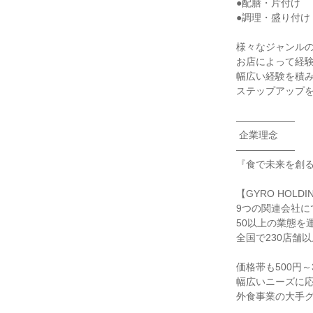
●配膳・片付け

●調理・盛り付け 
様々なジャンルの
お店によって経験
幅広い経験を積み
ステップアップを
――――――

 企業理念

――――――

『食で未来を創る
【GYRO HOLD
9つの関連会社にて
50以上の業態を運
全国で230店舗以
価格帯も500円～
幅広いニーズに応
外食事業の大手グ