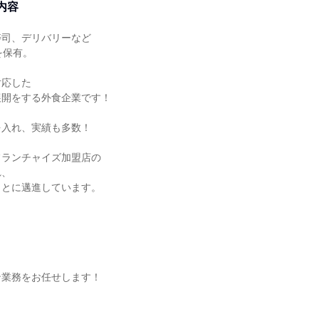
内容
司、デリバリーなど

保有。

応した

開をする外食企業です！

入れ、実績も多数！

ランチャイズ加盟店の

、

とに邁進しています。

業務をお任せします！
