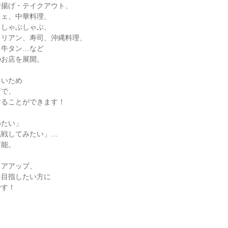
揚げ・テイクアウト、

ェ、中華料理、

しゃぶしゃぶ、

リアン、寿司、沖縄料理、

牛タン…など

お店を展開。

いため

で、

ることができます！

たい」

戦してみたい」…

能。

アアップ、

目指したい方に

す！
