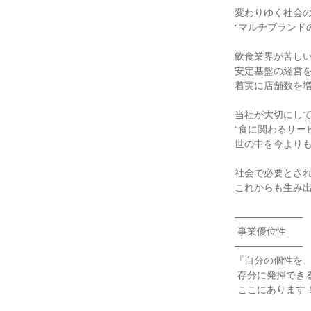
変わりゆく社会の
“マルチブランド
飲食業界が苦しい
安定基盤の経営を
着実に店舗数を増
当社が大切にして
“食に関わるサー
世の中を今よりも
社会で必要とされ
これからも生み出
―――――――

 事業優位性

―――――――

『自分の個性を、
 存分に発揮できるステージが

 ここにあります！』
