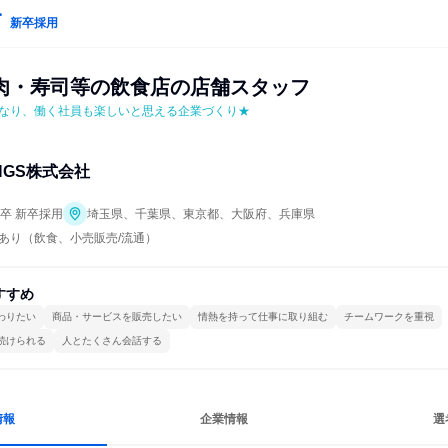
新卒採用
肉・寿司等の飲食店の店舗スタッフ
なり、働く社員も楽しいと思える企業づくり★
INGS株式会社
年卒 新卒採用
埼玉県、千葉県、東京都、大阪府、兵庫県
あり（飲食、小売販売/流通）
すすめ
わりたい
商品・サービスを販売したい
情熱を持って仕事に取り組む
チームワークを重視
続けられる
人とたくさん会話する
情報
企業情報
選