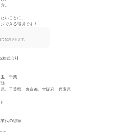
方…

たいことに、

ンジできる環境です！
て
種で配属されます。
GS株式会社

玉・千葉

舗

玉県、千葉県、東京都、大阪府、兵庫県
以上
業代の総額
