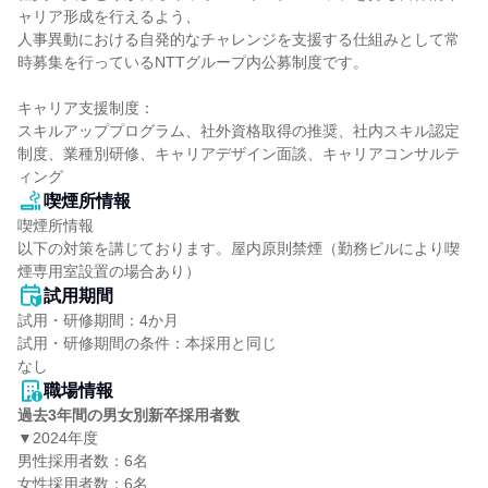
ャリア形成を行えるよう、

人事異動における自発的なチャレンジを支援する仕組みとして常
時募集を行っているNTTグループ内公募制度です。

キャリア支援制度：

スキルアッププログラム、社外資格取得の推奨、社内スキル認定
制度、業種別研修、キャリアデザイン面談、キャリアコンサルテ
ィング
喫煙所情報
喫煙所情報

以下の対策を講じております。屋内原則禁煙（勤務ビルにより喫
煙専用室設置の場合あり）
試用期間
試用・研修期間：4か月

試用・研修期間の条件：本採用と同じ

職場情報
過去3年間の男女別新卒採用者数
▼2024年度

男性採用者数：6名

女性採用者数：6名
