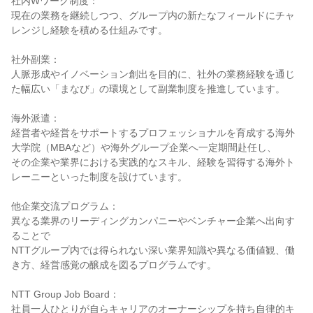
社内Wワーク制度：

現在の業務を継続しつつ、グループ内の新たなフィールドにチャ
レンジし経験を積める仕組みです。

社外副業：

人脈形成やイノベーション創出を目的に、社外の業務経験を通じ
た幅広い「まなび」の環境として副業制度を推進しています。

海外派遣：

経営者や経営をサポートするプロフェッショナルを育成する海外
大学院（MBAなど）や海外グループ企業へ一定期間赴任し、

その企業や業界における実践的なスキル、経験を習得する海外ト
レーニーといった制度を設けています。

他企業交流プログラム：

異なる業界のリーディングカンパニーやベンチャー企業へ出向す
ることで

NTTグループ内では得られない深い業界知識や異なる価値観、働
き方、経営感覚の醸成を図るプログラムです。

NTT Group Job Board：

社員一人ひとりが自らキャリアのオーナーシップを持ち自律的キ