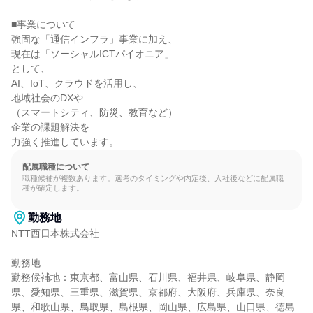
■事業について

強固な「通信インフラ」事業に加え、

現在は「ソーシャルICTパイオニア」

として、

AI、IoT、クラウドを活用し、

地域社会のDXや

（スマートシティ、防災、教育など）

企業の課題解決を

力強く推進しています。
配属職種について
職種候補が複数あります。選考のタイミングや内定後、入社後などに配属職
種が確定します。
勤務地
NTT西日本株式会社

勤務地

勤務候補地：東京都、富山県、石川県、福井県、岐阜県、静岡
県、愛知県、三重県、滋賀県、京都府、大阪府、兵庫県、奈良
県、和歌山県、鳥取県、島根県、岡山県、広島県、山口県、徳島