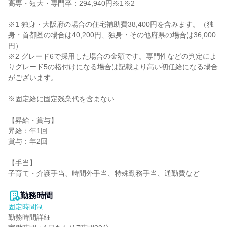
高専・短大・専門卒：294,940円※1※2

※1 独身・大阪府の場合の住宅補助費38,400円を含みます。（独
身・首都圏の場合は40,200円、独身・その他府県の場合は36,000
円）

※2 グレード6で採用した場合の金額です。専門性などの判定によ
りグレード5の格付けになる場合は記載より高い初任給になる場合
がございます。

※固定給に固定残業代を含まない

【昇給・賞与】

昇給：年1回

賞与：年2回

【手当】

子育て・介護手当、時間外手当、特殊勤務手当、通勤費など

勤務時間
固定時間制
勤務時間詳細
