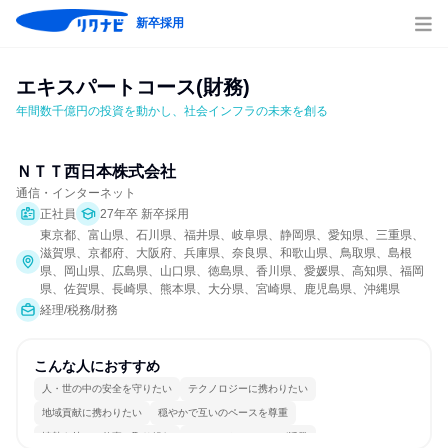
新卒採用
エキスパートコース(財務)
年間数千億円の投資を動かし、社会インフラの未来を創る
ＮＴＴ西日本株式会社
通信・インターネット
正社員
27年卒 新卒採用
東京都、富山県、石川県、福井県、岐阜県、静岡県、愛知県、三重県、
滋賀県、京都府、大阪府、兵庫県、奈良県、和歌山県、鳥取県、島根
県、岡山県、広島県、山口県、徳島県、香川県、愛媛県、高知県、福岡
県、佐賀県、長崎県、熊本県、大分県、宮崎県、鹿児島県、沖縄県
経理/税務/財務
こんな人におすすめ
人・世の中の安全を守りたい
テクノロジーに携わりたい
地域貢献に携わりたい
穏やかで互いのペースを尊重
情熱を持って仕事に取り組む
コミュニケーションが活発