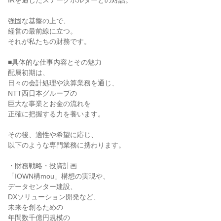
IRを通じたステークホルダーとの対話。

強固な基盤の上で、

経営の最前線に立つ。

それが私たちの財務です。

■具体的な仕事内容とその魅力

配属初期は、

日々の会計処理や決算業務を通じ、

NTT西日本グループの

巨大な事業とお金の流れを

正確に把握する力を養います。

その後、適性や希望に応じ、

以下のような専門業務に携わります。

・財務戦略・投資計画

「IOWN構mou」構想の実現や、

データセンター建設、

DXソリューション開発など、

未来を創るための

年間数千億円規模の
