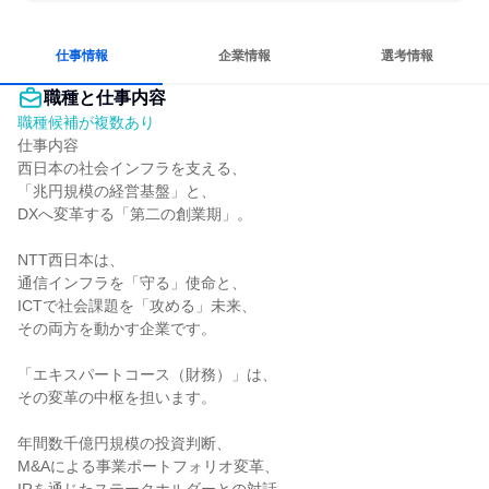
女性が働きやすい環境で働ける
長く同じ会社に居続けられる
自分の好きな時間で働ける
仕事情報
企業情報
選考情報
職種と仕事内容
職種候補が複数あり
仕事内容

西日本の社会インフラを支える、

「兆円規模の経営基盤」と、

DXへ変革する「第二の創業期」。

NTT西日本は、

通信インフラを「守る」使命と、

ICTで社会課題を「攻める」未来、

その両方を動かす企業です。

「エキスパートコース（財務）」は、

その変革の中枢を担います。

年間数千億円規模の投資判断、

M&Aによる事業ポートフォリオ変革、
