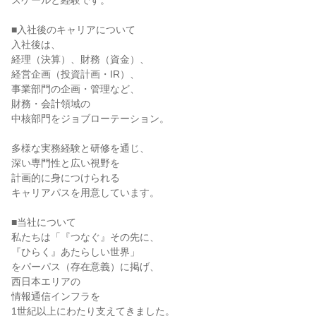
スケールと経験です。

■入社後のキャリアについて

入社後は、

経理（決算）、財務（資金）、

経営企画（投資計画・IR）、

事業部門の企画・管理など、

財務・会計領域の

中核部門をジョブローテーション。

多様な実務経験と研修を通じ、

深い専門性と広い視野を

計画的に身につけられる

キャリアパスを用意しています。

■当社について

私たちは「『つなぐ』その先に、

『ひらく』あたらしい世界」

をパーパス（存在意義）に掲げ、

西日本エリアの

情報通信インフラを

1世紀以上にわたり支えてきました。
