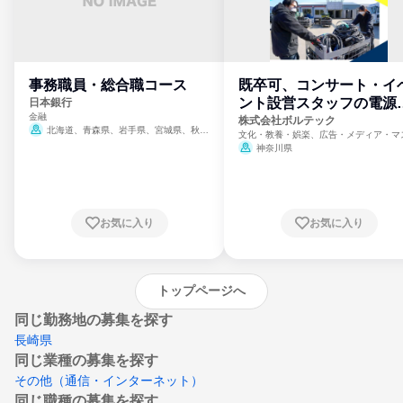
事務職員・総合職コース
既卒可、コンサート・イ
ント設営スタッフの電源
日本銀行
金融
門
株式会社ボルテック
北海道、青森県、岩手県、宮城県、秋田
文化・教養・娯楽、広告・メディア・マ
県、山形県、福島県、茨城県、群馬県、埼玉
ミ、電力・ガス・水道・エネルギー
神奈川県
県、東京都、神奈川県、新潟県、富山県、石
川県、福井県、山梨県、長野県、静岡県、愛
知県、京都府、大阪府、兵庫県、鳥取県、島
根県、岡山県、広島県、山口県、徳島県、香
川県、愛媛県、高知県、福岡県、佐賀県、長
お気に入り
お気に入り
崎県、熊本県、大分県、宮崎県、鹿児島県、
沖縄県
トップページへ
同じ勤務地の募集を探す
長崎県
同じ業種の募集を探す
その他（通信・インターネット）
同じ職種の募集を探す