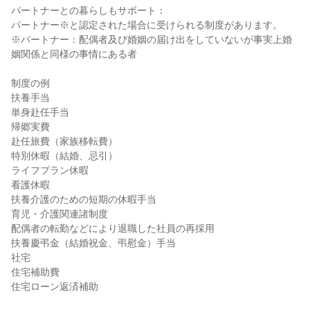
パートナーとの暮らしもサポート：

パートナー※と認定された場合に受けられる制度があります。

※パートナー：配偶者及び婚姻の届け出をしていないが事実上婚
姻関係と同様の事情にある者

制度の例

扶養手当

単身赴任手当

帰郷実費

赴任旅費（家族移転費）

特別休暇（結婚、忌引）

ライフプラン休暇

看護休暇

扶養介護のための短期の休暇手当

育児・介護関連諸制度

配偶者の転勤などにより退職した社員の再採用

扶養慶弔金（結婚祝金、弔慰金）手当

社宅

住宅補助費

住宅ローン返済補助
