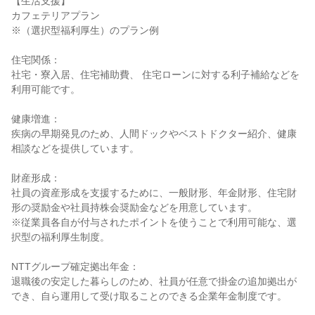
【生活支援】

カフェテリアプラン

※（選択型福利厚生）のプラン例

住宅関係：

社宅・寮入居、住宅補助費、 住宅ローンに対する利子補給などを
利用可能です。

健康増進：

疾病の早期発見のため、人間ドックやベストドクター紹介、健康
相談などを提供しています。

財産形成：

社員の資産形成を支援するために、一般財形、年金財形、住宅財
形の奨励金や社員持株会奨励金などを用意しています。

※従業員各自が付与されたポイントを使うことで利用可能な、選
択型の福利厚生制度。

NTTグループ確定拠出年金：

退職後の安定した暮らしのため、社員が任意で掛金の追加拠出が
でき、自ら運用して受け取ることのできる企業年金制度です。
