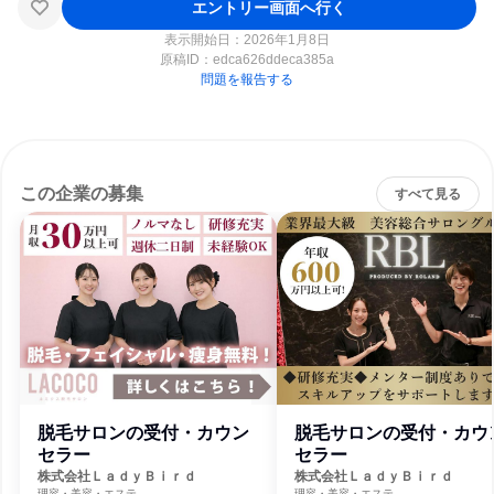
エントリー画面へ行く
表示開始日：2026年1月8日
原稿ID：
edca626ddeca385a
問題を報告する
この企業の募集
すべて見る
脱毛サロンの受付・カウン
脱毛サロンの受付・カウ
セラー
セラー
株式会社ＬａｄｙＢｉｒｄ
株式会社ＬａｄｙＢｉｒｄ
理容・美容・エステ
理容・美容・エステ