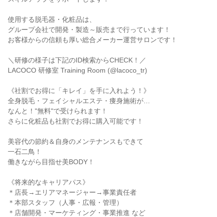
使用する脱毛器・化粧品は、

グループ会社で開発・製造～販売まで行っています！

お客様からの信頼も厚い総合メーカー運営サロンです！

＼研修の様子は下記のID検索からCHECK！／

LACOCO 研修室 Training Room (@lacoco_tr)

《社割でお得に「キレイ」を手に入れよう！》

全身脱毛・フェイシャルエステ・痩身施術が…

なんと！"無料"で受けられます！

さらに化粧品も社割でお得に購入可能です！

美容代の節約＆自身のメンテナンスもできて

一石二鳥！

働きながら目指せ美BODY！

《将来的なキャリアパス》

＊店長→エリアマネージャー→事業責任者

＊本部スタッフ（人事・広報・管理）

＊店舗開発・マーケティング・事業推進 など
