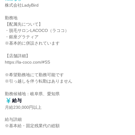
株式会社LadyBird

勤務地

【配属先について】

・脱毛サロンLACOCO（ラココ）

・銀座グラティア

※基本的に併設されています

【店舗詳細】

https://la-coco.com/#SS

※希望勤務地にて勤務可能です

※引っ越しを伴う転勤はありません

勤務候補地：岐阜県、愛知県
給与
月給230,000円以上
給与詳細

※基本給・固定残業代の総額
