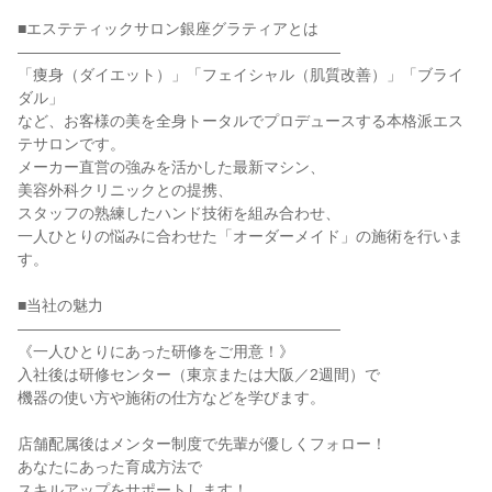
■エステティックサロン銀座グラティアとは

―――――――――――――――――――――

「痩身（ダイエット）」「フェイシャル（肌質改善）」「ブライ
ダル」

など、お客様の美を全身トータルでプロデュースする本格派エス
テサロンです。

メーカー直営の強みを活かした最新マシン、

美容外科クリニックとの提携、

スタッフの熟練したハンド技術を組み合わせ、

一人ひとりの悩みに合わせた「オーダーメイド」の施術を行いま
す。

■当社の魅力

―――――――――――――――――――――

《一人ひとりにあった研修をご用意！》

入社後は研修センター（東京または大阪／2週間）で

機器の使い方や施術の仕方などを学びます。

店舗配属後はメンター制度で先輩が優しくフォロー！

あなたにあった育成方法で

スキルアップをサポートします！
