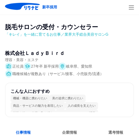
新卒採用
脱毛サロンの受付・カウンセラー
「キレイ」を一緒に育てるお仕事／業界大手総合美容サロンG
株式会社ＬａｄｙＢｉｒｄ
理容・美容・エステ
正社員
27年卒 新卒採用
岐阜県、愛知県
職種候補が複数あり（サービス/接客、小売販売/流通）
こんな人におすすめ
機械・機器に携わりたい
美の追求に携わりたい
商品・サービスの魅力を表現したい
人の成長を支えたい
情熱を持って仕事に取り組む
コミュニケーションが活発
女性が働きやすい環境で働ける
長く同じ会社に居続けられる
若手が裁量を持てる環境
人とたくさん会話する
仕事情報
企業情報
選考情報