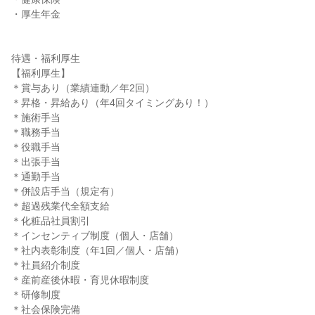
・厚生年金

待遇・福利厚生

【福利厚生】

＊賞与あり（業績連動／年2回）

＊昇格・昇給あり（年4回タイミングあり！）

＊施術手当

＊職務手当

＊役職手当

＊出張手当

＊通勤手当

＊併設店手当（規定有）

＊超過残業代全額支給

＊化粧品社員割引

＊インセンティブ制度（個人・店舗）

＊社内表彰制度（年1回／個人・店舗）

＊社員紹介制度

＊産前産後休暇・育児休暇制度

＊研修制度

＊社会保険完備
