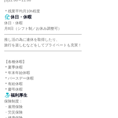
[3]12:00～21:00

＊残業平均月10h程度
休日・休暇
休日・休暇

月8日（シフト制／お休み調整可）

―――――――――――――――――――――

推し活の為に連休を取得したり、

旅行を楽しむなどをしてプライベートも充実！

―――――――――――――――――――――

【各種休暇】

＊夏季休暇

＊年末年始休暇

＊バースデー休暇

＊有給休暇

＊慶弔休暇
福利厚生
保険制度：

・雇用保険

・労災保険

・健康保険
