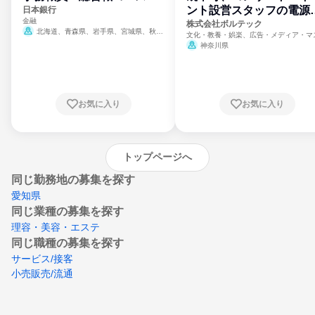
ント設営スタッフの電源
日本銀行
金融
門
株式会社ボルテック
北海道、青森県、岩手県、宮城県、秋田
文化・教養・娯楽、広告・メディア・マ
県、山形県、福島県、茨城県、群馬県、埼玉
ミ、電力・ガス・水道・エネルギー
神奈川県
県、東京都、神奈川県、新潟県、富山県、石
川県、福井県、山梨県、長野県、静岡県、愛
知県、京都府、大阪府、兵庫県、鳥取県、島
根県、岡山県、広島県、山口県、徳島県、香
川県、愛媛県、高知県、福岡県、佐賀県、長
お気に入り
お気に入り
崎県、熊本県、大分県、宮崎県、鹿児島県、
沖縄県
トップページへ
同じ勤務地の募集を探す
愛知県
同じ業種の募集を探す
理容・美容・エステ
同じ職種の募集を探す
サービス/接客
小売販売/流通