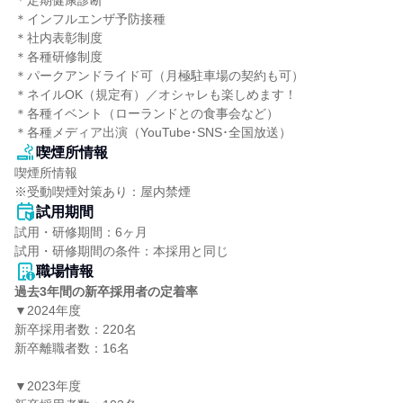
＊定期健康診断

＊インフルエンザ予防接種

＊社内表彰制度

＊各種研修制度

＊パークアンドライド可（月極駐車場の契約も可）

＊ネイルOK（規定有）／オシャレも楽しめます！

＊各種イベント（ローランドとの食事会など）

＊各種メディア出演（YouTube･SNS･全国放送）
喫煙所情報
喫煙所情報

※受動喫煙対策あり：屋内禁煙
試用期間
試用・研修期間：6ヶ月

職場情報
過去3年間の新卒採用者の定着率
▼2024年度

新卒採用者数：220名

新卒離職者数：16名

▼2023年度
