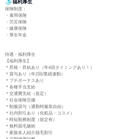
福利厚生
保険制度：

・雇用保険

・労災保険

・健康保険

・厚生年金

待遇・福利厚生

【福利厚生】

＊昇格・昇給あり（年4回タイミングあり！）

＊賞与あり（年2回/業績連動）

＊プチボーナスあり

＊各種手当支給

＊交通費支給（規定）

＊社会保険完備

＊制服貸与（通勤時服装自由）

＊社内割引あり（化粧品・コスメ）

＊時短勤務制度（規定有）

＊無料脱毛施術

＊家族友人紹介脱毛割引
