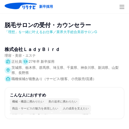
新卒採用
脱毛サロンの受付・カウンセラー
「理想」を一緒に叶えるお仕事／業界大手総合美容サロンG
株式会社ＬａｄｙＢｉｒｄ
理容・美容・エステ
正社員
27年卒 新卒採用
茨城県、栃木県、群馬県、埼玉県、千葉県、神奈川県、新潟県、山梨
県、長野県
職種候補が複数あり（サービス/接客、小売販売/流通）
こんな人におすすめ
機械・機器に携わりたい
美の追求に携わりたい
商品・サービスの魅力を表現したい
人の成長を支えたい
情熱を持って仕事に取り組む
コミュニケーションが活発
女性が働きやすい環境で働ける
長く同じ会社に居続けられる