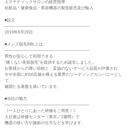
エステティックサロンの経営指導

化粧品・健康食品・美容機器の製造販売及び輸入

■設立

―――――――――――――――――――――

2019年8月29日

■メンズ脱毛RBLとは

―――――――――――――――――――――

男性が安心して利用できる

"痛くない美容脱毛"を提供するため誕生しました。

お客様からの厚い信頼と、妥協のないサービス品質が評価され、

今や全国に約50店舗を構える業界のリーディングカンパニーとし
て、

確固たる基盤を築いています。

■当社の魅力

―――――――――――――――――――――

《一人ひとりにあった研修をご用意！》

入社後は研修センター（東京／2週間）で

機器の使い方や施術の仕方などを学びます。
