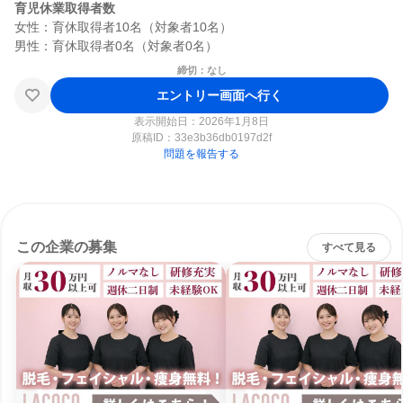
育児休業取得者数
女性：育休取得者10名（対象者10名）

締切：なし
エントリー画面へ行く
表示開始日：2026年1月8日
原稿ID：
33e3b36db0197d2f
問題を報告する
この企業の募集
すべて見る