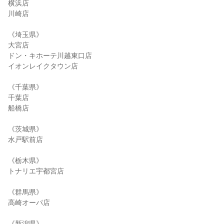
横浜店

川崎店

《埼玉県》

大宮店

ドン・キホーテ川越東口店

イオンレイクタウン店

《千葉県》

千葉店

船橋店

《茨城県》

水戸駅前店

《栃木県》

トナリエ宇都宮店

《群馬県》

高崎オーパ店

《新潟県》
