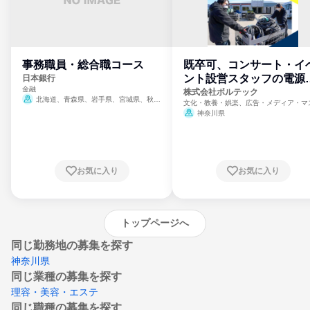
事務職員・総合職コース
既卒可、コンサート・イ
ント設営スタッフの電源
日本銀行
金融
門
株式会社ボルテック
北海道、青森県、岩手県、宮城県、秋田
文化・教養・娯楽、広告・メディア・マ
県、山形県、福島県、茨城県、群馬県、埼玉
ミ、電力・ガス・水道・エネルギー
神奈川県
県、東京都、神奈川県、新潟県、富山県、石
川県、福井県、山梨県、長野県、静岡県、愛
知県、京都府、大阪府、兵庫県、鳥取県、島
根県、岡山県、広島県、山口県、徳島県、香
川県、愛媛県、高知県、福岡県、佐賀県、長
お気に入り
お気に入り
崎県、熊本県、大分県、宮崎県、鹿児島県、
沖縄県
トップページへ
同じ勤務地の募集を探す
神奈川県
同じ業種の募集を探す
理容・美容・エステ
同じ職種の募集を探す