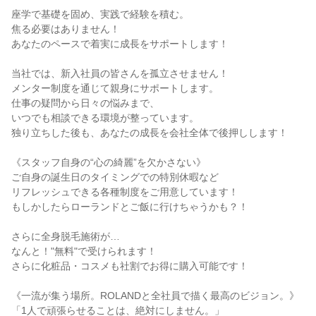
座学で基礎を固め、実践で経験を積む。

焦る必要はありません！

あなたのペースで着実に成長をサポートします！

当社では、新入社員の皆さんを孤立させません！

メンター制度を通じて親身にサポートします。

仕事の疑問から日々の悩みまで、

いつでも相談できる環境が整っています。

独り立ちした後も、あなたの成長を会社全体で後押しします！

《スタッフ自身の“心の綺麗”を欠かさない》

ご自身の誕生日のタイミングでの特別休暇など

リフレッシュできる各種制度をご用意しています！

もしかしたらローランドとご飯に行けちゃうかも？！

さらに全身脱毛施術が…

なんと！"無料"で受けられます！

さらに化粧品・コスメも社割でお得に購入可能です！

《一流が集う場所。ROLANDと全社員で描く最高のビジョン。》

「1人で頑張らせることは、絶対にしません。」
