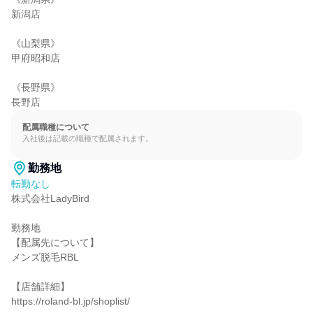
新潟店

《山梨県》

甲府昭和店

《長野県》

長野店
配属職種について
入社後は記載の職種で配属されます。
勤務地
転勤なし
株式会社LadyBird

勤務地

【配属先について】

メンズ脱毛RBL

【店舗詳細】

https://roland-bl.jp/shoplist/
