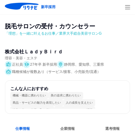
新卒採用
脱毛サロンの受付・カウンセラー
「理想」を一緒に叶えるお仕事／業界大手総合美容サロンG
株式会社ＬａｄｙＢｉｒｄ
理容・美容・エステ
正社員
27年卒 新卒採用
静岡県、愛知県、三重県
職種候補が複数あり（サービス/接客、小売販売/流通）
こんな人におすすめ
機械・機器に携わりたい
美の追求に携わりたい
商品・サービスの魅力を表現したい
人の成長を支えたい
情熱を持って仕事に取り組む
コミュニケーションが活発
女性が働きやすい環境で働ける
長く同じ会社に居続けられる
若手が裁量を持てる環境
人とたくさん会話する
仕事情報
企業情報
選考情報