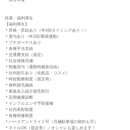
待遇・福利厚生

【福利厚生】

＊昇格・昇給あり（年4回タイミングあり！）

＊賞与あり（年2回/業績連動）

＊プチボーナスあり

＊各種手当支給

＊交通費支給（規定）

＊社会保険完備

＊制服貸与（通勤時服装自由）

＊社内割引あり（化粧品・コスメ）

＊時短勤務制度（規定有）

＊無料脱毛施術

＊家族友人紹介脱毛割引

＊定期健康診断

＊インフルエンザ予防接種

＊社内表彰制度

＊各種研修制度

＊パークアンドライド可（月極駐車場の契約も可）

＊ネイルOK（規定有）／オシャレも楽しめます！
