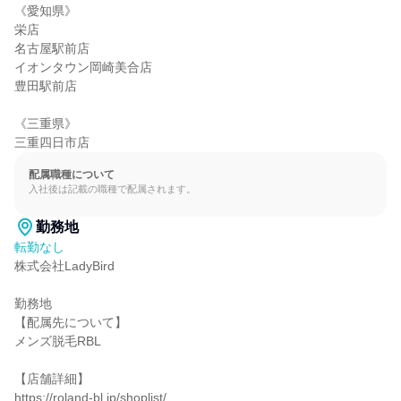
《愛知県》

栄店

名古屋駅前店

イオンタウン岡崎美合店

豊田駅前店

《三重県》

三重四日市店
配属職種について
入社後は記載の職種で配属されます。
勤務地
転勤なし
株式会社LadyBird

勤務地

【配属先について】

メンズ脱毛RBL

【店舗詳細】

https://roland-bl.jp/shoplist/
