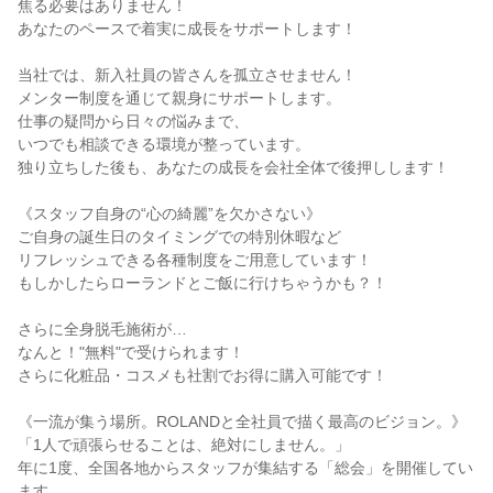
焦る必要はありません！

あなたのペースで着実に成長をサポートします！

当社では、新入社員の皆さんを孤立させません！

メンター制度を通じて親身にサポートします。

仕事の疑問から日々の悩みまで、

いつでも相談できる環境が整っています。

独り立ちした後も、あなたの成長を会社全体で後押しします！

《スタッフ自身の“心の綺麗”を欠かさない》

ご自身の誕生日のタイミングでの特別休暇など

リフレッシュできる各種制度をご用意しています！

もしかしたらローランドとご飯に行けちゃうかも？！

さらに全身脱毛施術が…

なんと！"無料"で受けられます！

さらに化粧品・コスメも社割でお得に購入可能です！

《一流が集う場所。ROLANDと全社員で描く最高のビジョン。》

「1人で頑張らせることは、絶対にしません。」

年に1度、全国各地からスタッフが集結する「総会」を開催してい
ます。
