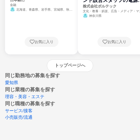
ント設営スタッフの電源
金融
門
株式会社ボルテック
北海道、青森県、岩手県、宮城県、秋田
文化・教養・娯楽、広告・メディア・マ
県、山形県、福島県、茨城県、群馬県、埼玉
ミ、電力・ガス・水道・エネルギー
神奈川県
県、東京都、神奈川県、新潟県、富山県、石
川県、福井県、山梨県、長野県、静岡県、愛
知県、京都府、大阪府、兵庫県、鳥取県、島
根県、岡山県、広島県、山口県、徳島県、香
川県、愛媛県、高知県、福岡県、佐賀県、長
お気に入り
お気に入り
崎県、熊本県、大分県、宮崎県、鹿児島県、
沖縄県
トップページへ
同じ勤務地の募集を探す
愛知県
同じ業種の募集を探す
理容・美容・エステ
同じ職種の募集を探す
サービス/接客
小売販売/流通