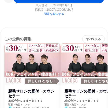
表示開始日：2026年1月8日
原稿ID：
28207c1300debbe7
問題を報告する
この企業の募集
すべて見る
脱毛サロンの受付・カウン
脱毛サロンの受付・カウ
セラー
セラー
株式会社ＬａｄｙＢｉｒｄ
株式会社ＬａｄｙＢｉｒｄ
理容・美容・エステ
理容・美容・エステ