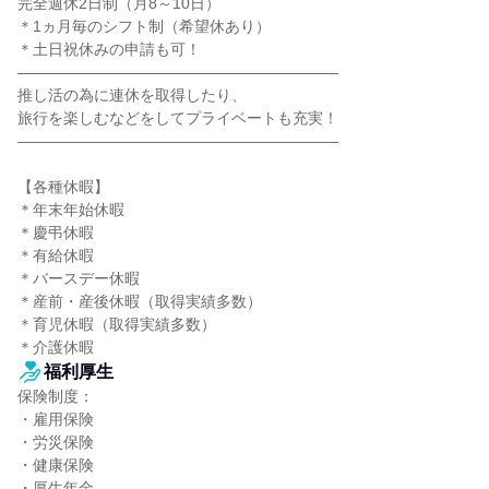
完全週休2日制（月8～10日）

＊1ヵ月毎のシフト制（希望休あり）

＊土日祝休みの申請も可！

―――――――――――――――――――――

推し活の為に連休を取得したり、

旅行を楽しむなどをしてプライベートも充実！

―――――――――――――――――――――

【各種休暇】

＊年末年始休暇

＊慶弔休暇

＊有給休暇

＊バースデー休暇

＊産前・産後休暇（取得実績多数）

＊育児休暇（取得実績多数）

＊介護休暇
福利厚生
保険制度：

・雇用保険

・労災保険

・健康保険

・厚生年金
