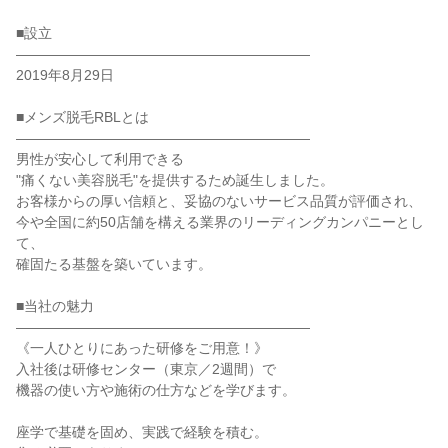
■設立

―――――――――――――――――――――

2019年8月29日

■メンズ脱毛RBLとは

―――――――――――――――――――――

男性が安心して利用できる

"痛くない美容脱毛"を提供するため誕生しました。

お客様からの厚い信頼と、妥協のないサービス品質が評価され、

今や全国に約50店舗を構える業界のリーディングカンパニーとし
て、

確固たる基盤を築いています。

■当社の魅力

―――――――――――――――――――――

《一人ひとりにあった研修をご用意！》

入社後は研修センター（東京／2週間）で

機器の使い方や施術の仕方などを学びます。

座学で基礎を固め、実践で経験を積む。
