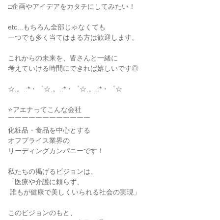
□企画やアイデアをカタチにしてみたい！

etc...もちろん全部じゃなくても

一つでも多く当てはまる方は歓迎します。

これからの未来を、皆さんと一緒に

考えていける時間にできれば嬉しいです◎

☆.。.:*・゜☆.。.:*・゜☆.。.:*・゜☆

⭐アエナってこんな会社

￣￣￣￣￣￣￣￣￣￣￣￣

化粧品・食品を中心とする

オフプライス業界の

リーディングカンパニーです！

私たちの掲げるビジョンは、

「医療や介護に頼らず、

 誰もが健康で美しくいられる社会の実現」

このビジョンのもと、
