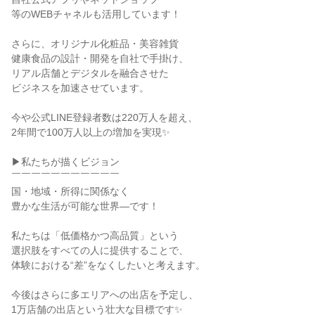
等のWEBチャネルも活用しています！

さらに、オリジナル化粧品・美容雑貨

健康食品の設計・開発を自社で手掛け、

リアル店舗とデジタルを融合させた

ビジネスを加速させています。

今や公式LINE登録者数は220万人を超え、

2年間で100万人以上の増加を実現✨

▶私たちが描くビジョン

￣￣￣￣￣￣￣￣￣￣￣

国・地域・所得に関係なく

豊かな生活が可能な世界―です！

私たちは「低価格かつ高品質」という

選択肢をすべての人に提供することで、

体験における“差”をなくしたいと考えます。

今後はさらに多エリアへの出店を予定し、

1万店舗の出店という壮大な目標です✨
