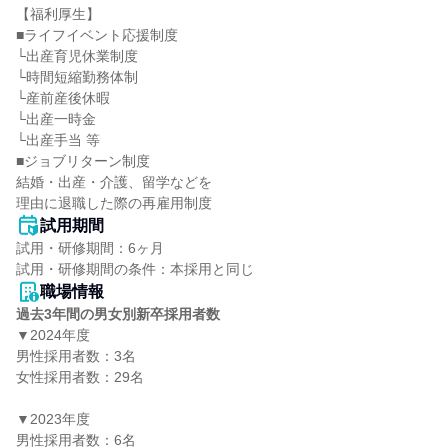
【福利厚生】

■ライフイベント応援制度

└出産育児休業制度

└時間短縮勤務体制

└産前産後休暇

└出産一時金

└出産手当 等

■ジョブリターン制度

結婚・出産・介護、留学などを

理由に退職した際の再雇用制度
試用期間
試用・研修期間：6ヶ月

職場情報
過去3年間の男女別新卒採用者数
▼2024年度

男性採用者数：3名

女性採用者数：29名

▼2023年度

男性採用者数：6名
