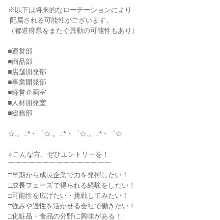
※以下は将来的なローテーションにより

 配属される可能性がございます。

（都道府県をまたぐ異動の可能性もあり）

■運営部

■商品部

■店舗開発部

■事業開発部

■経営企画室

■人材開発室

■総務部

☆.。.:*・゜☆.。.:*・゜☆.。.:*・゜☆

⭐こんな方、ぜひエントリーを！

￣￣￣￣￣￣￣￣￣￣￣￣￣￣￣

□早期から成長企業で力を発揮したい！

□成長フェーズで得られる経験をしたい！

□可能性を広げたい・挑戦してみたい！

□強みや適性を活かせる会社で働きたい！

□化粧品・食品の分野に興味がある！
