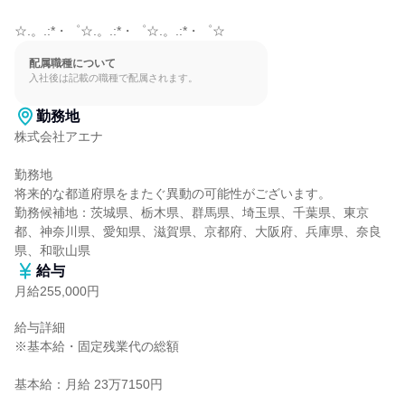
☆.。.:*・゜☆.。.:*・゜☆.。.:*・゜☆
配属職種について
入社後は記載の職種で配属されます。
勤務地
株式会社アエナ

勤務地

将来的な都道府県をまたぐ異動の可能性がございます。

勤務候補地：茨城県、栃木県、群馬県、埼玉県、千葉県、東京
都、神奈川県、愛知県、滋賀県、京都府、大阪府、兵庫県、奈良
県、和歌山県
給与
月給255,000円
給与詳細

※基本給・固定残業代の総額

基本給：月給 23万7150円
