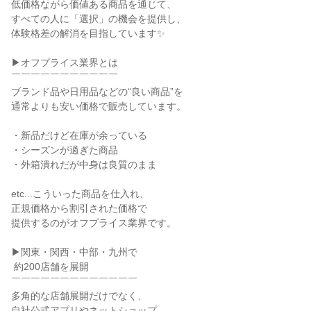
低価格ながら価値ある商品を通じて、

すべての人に「選択」の機会を提供し、

体験格差の解消を目指しています✨

▶オフプライス業界とは

￣￣￣￣￣￣￣￣￣￣￣

ブランド品や日用品などの“良い商品”を

通常よりも安い価格で販売しています。

・新品だけど在庫が余っている

・シーズンが過ぎた商品

・外箱潰れだが中身は良質のまま

etc...こういった商品を仕入れ、

正規価格から割引された価格で

提供するのがオフプライス業界です。

▶関東・関西・中部・九州で

 約200店舗を展開

￣￣￣￣￣￣￣￣￣￣￣￣￣

多角的な店舗展開だけでなく、

自社公式アプリやネットショップ
