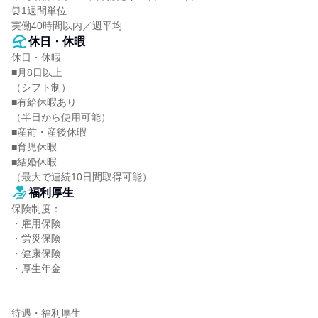
⏰1週間単位

実働40時間以内／週平均
休日・休暇
休日・休暇

■月8日以上

（シフト制）

■有給休暇あり

（半日から使用可能）

■産前・産後休暇

■育児休暇

■結婚休暇

（最大で連続10日間取得可能）
福利厚生
保険制度：

・雇用保険

・労災保険

・健康保険

・厚生年金

待遇・福利厚生
