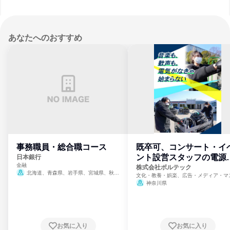
あなたへのおすすめ
事務職員・総合職コース
既卒可、コンサート・イ
ント設営スタッフの電源
日本銀行
金融
門
株式会社ボルテック
北海道、青森県、岩手県、宮城県、秋田
文化・教養・娯楽、広告・メディア・マ
県、山形県、福島県、茨城県、群馬県、埼玉
ミ、電力・ガス・水道・エネルギー
神奈川県
県、東京都、神奈川県、新潟県、富山県、石
川県、福井県、山梨県、長野県、静岡県、愛
知県、京都府、大阪府、兵庫県、鳥取県、島
根県、岡山県、広島県、山口県、徳島県、香
川県、愛媛県、高知県、福岡県、佐賀県、長
お気に入り
お気に入り
崎県、熊本県、大分県、宮崎県、鹿児島県、