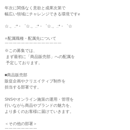
年次に関係なく意欲と成果次第で

幅広い領域にチャレンジできる環境です✊

☆.。.:*・゜☆.。.:*・゜☆.。.:*・゜☆

⭐配属職種・配属先について

￣￣￣￣￣￣￣￣￣￣￣￣￣￣

※この募集では、

 まず最初に「商品販売部」への配属を

 予定しております。

■商品販売部

販促企画やクリエイティブ制作を

担当する部署です。

SNSやオンライン施策の運用・管理を

行いながら商品やブランドの魅力を、

より多くのお客様に届けていきます。

＜その他の部署＞

￣￣￣￣￣￣￣￣
