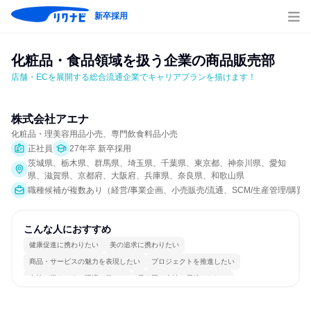
新卒採用
化粧品・食品領域を扱う企業の商品販売部
店舗・ECを展開する総合流通企業でキャリアプランを描けます！
株式会社アエナ
化粧品・理美容用品小売、専門飲食料品小売
正社員
27年卒 新卒採用
茨城県、栃木県、群馬県、埼玉県、千葉県、東京都、神奈川県、愛知
県、滋賀県、京都府、大阪府、兵庫県、奈良県、和歌山県
職種候補が複数あり（経営/事業企画、小売販売/流通、SCM/生産管理/購
こんな人におすすめ
健康促進に携わりたい
美の追求に携わりたい
商品・サービスの魅力を表現したい
プロジェクトを推進したい
女性が働きやすい環境で働ける
長く同じ会社に居続けられる
多様な職種の人と関われる
明確な目標を追いかける
若手が裁量を持てる環境