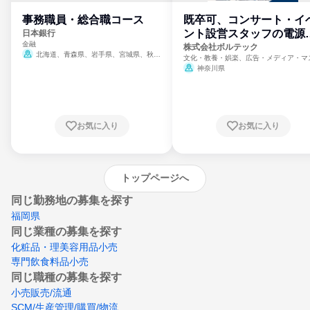
事務職員・総合職コース
既卒可、コンサート・イ
ント設営スタッフの電源
日本銀行
金融
門
株式会社ボルテック
北海道、青森県、岩手県、宮城県、秋田
文化・教養・娯楽、広告・メディア・マ
県、山形県、福島県、茨城県、群馬県、埼玉
ミ、電力・ガス・水道・エネルギー
神奈川県
県、東京都、神奈川県、新潟県、富山県、石
川県、福井県、山梨県、長野県、静岡県、愛
知県、京都府、大阪府、兵庫県、鳥取県、島
根県、岡山県、広島県、山口県、徳島県、香
川県、愛媛県、高知県、福岡県、佐賀県、長
お気に入り
お気に入り
崎県、熊本県、大分県、宮崎県、鹿児島県、
沖縄県
トップページへ
同じ勤務地の募集を探す
福岡県
同じ業種の募集を探す
化粧品・理美容用品小売
専門飲食料品小売
同じ職種の募集を探す
小売販売/流通
SCM/生産管理/購買/物流