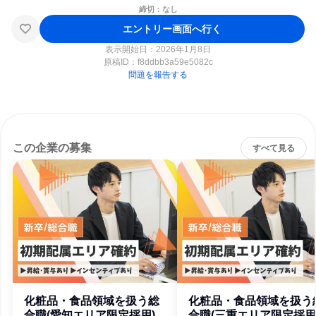
締切：なし
エントリー画面へ行く
表示開始日：2026年1月8日
原稿ID：
f8ddbb3a59e5082c
問題を報告する
この企業の募集
すべて見る
化粧品・食品領域を扱う総
化粧品・食品領域を扱う
合職(愛知エリア限定採用)
合職(三重エリア限定採用