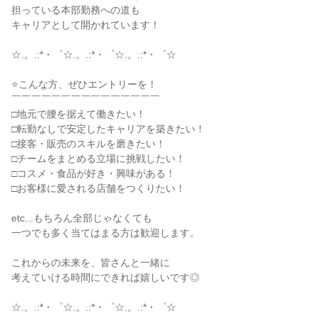
担っている本部勤務への道も

キャリアとして開かれています！

☆.。.:*・゜☆.。.:*・゜☆.。.:*・゜☆

⭐こんな方、ぜひエントリーを！

￣￣￣￣￣￣￣￣￣￣￣￣￣￣￣

□地元で腰を据えて働きたい！

□転勤なしで安定したキャリアを築きたい！

□接客・販売のスキルを磨きたい！

□チームをまとめる立場に挑戦したい！

□コスメ・食品が好き・興味がある！

□お客様に愛される店舗をつくりたい！

etc...もちろん全部じゃなくても

一つでも多く当てはまる方は歓迎します。

これからの未来を、皆さんと一緒に

考えていける時間にできれば嬉しいです◎

☆.。.:*・゜☆.。.:*・゜☆.。.:*・゜☆
