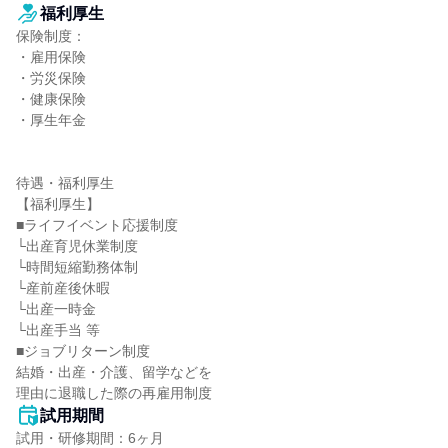
福利厚生
保険制度：

・雇用保険

・労災保険

・健康保険

・厚生年金

待遇・福利厚生

【福利厚生】

■ライフイベント応援制度

└出産育児休業制度

└時間短縮勤務体制

└産前産後休暇

└出産一時金

└出産手当 等

■ジョブリターン制度

結婚・出産・介護、留学などを

理由に退職した際の再雇用制度
試用期間
試用・研修期間：6ヶ月
