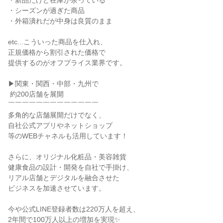
・新品だけど在庫が余っている

・シーズンが過ぎた商品

・外箱潰れだが中身は良質のまま

etc...こういった商品を仕入れ、

正規価格から割引された価格で

提供するのがオフプライス業界です。

▶関東・関西・中部・九州で

 約200店舗を展開

￣￣￣￣￣￣￣￣￣￣￣￣￣

多角的な店舗展開だけでなく、

自社公式アプリやネットショップ

等のWEBチャネルも活用しています！

さらに、オリジナル化粧品・美容雑貨

健康食品の設計・開発を自社で手掛け、

リアル店舗とデジタルを融合させた

ビジネスを加速させています。

今や公式LINE登録者数は220万人を超え、

2年間で100万人以上の増加を実現✨
