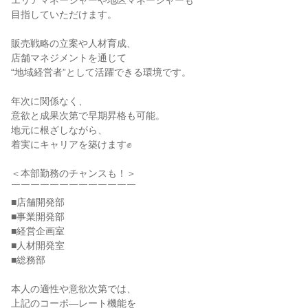
エリアマネージャーや地区マネージャーも

目指していただけます。

販売戦略の立案や人材育成、

店舗マネジメントを通じて

“地域経営者”として活躍できる環境です。

年次に関係なく、

意欲と成果次第で早期昇格も可能。

地元に根ざしながら、

着実にキャリアを築けます✊

＜本部勤務のチャンスも！＞

￣￣￣￣￣￣￣￣￣￣￣￣￣

■店舗開発部

■事業開発部

■経営企画室

■人材開発室

■総務部

本人の適性や意欲次第では、

上記のコーポ―レート機能を
