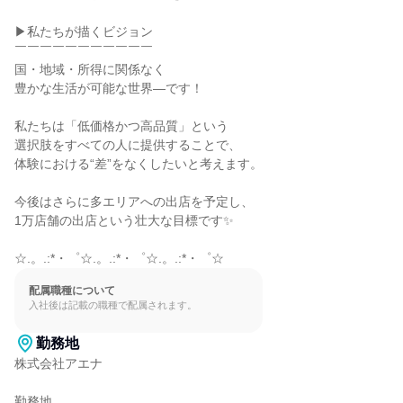
▶私たちが描くビジョン

￣￣￣￣￣￣￣￣￣￣￣

国・地域・所得に関係なく

豊かな生活が可能な世界―です！

私たちは「低価格かつ高品質」という

選択肢をすべての人に提供することで、

体験における“差”をなくしたいと考えます。

今後はさらに多エリアへの出店を予定し、

1万店舗の出店という壮大な目標です✨

☆.。.:*・゜☆.。.:*・゜☆.。.:*・゜☆
配属職種について
入社後は記載の職種で配属されます。
勤務地
株式会社アエナ

勤務地
