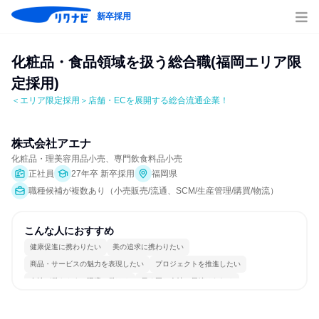
新卒採用
化粧品・食品領域を扱う総合職(福岡エリア限
定採用)
＜エリア限定採用＞店舗・ECを展開する総合流通企業！
株式会社アエナ
化粧品・理美容用品小売、専門飲食料品小売
正社員
27年卒 新卒採用
福岡県
職種候補が複数あり（小売販売/流通、SCM/生産管理/購買/物流）
こんな人におすすめ
健康促進に携わりたい
美の追求に携わりたい
商品・サービスの魅力を表現したい
プロジェクトを推進したい
女性が働きやすい環境で働ける
長く同じ会社に居続けられる
多様な職種の人と関われる
明確な目標を追いかける
若手が裁量を持てる環境
人とたくさん会話する