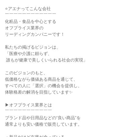
⭐アエナってこんな会社

￣￣￣￣￣￣￣￣￣￣￣￣

化粧品・食品を中心とする

オフプライス業界の

リーディングカンパニーです！

私たちの掲げるビジョンは、

「医療や介護に頼らず、

 誰もが健康で美しくいられる社会の実現」

このビジョンのもと、

低価格ながら価値ある商品を通じて、

すべての人に「選択」の機会を提供し、

体験格差の解消を目指しています✨

▶オフプライス業界とは

￣￣￣￣￣￣￣￣￣￣￣

ブランド品や日用品などの“良い商品”を

通常よりも安い価格で販売しています。
