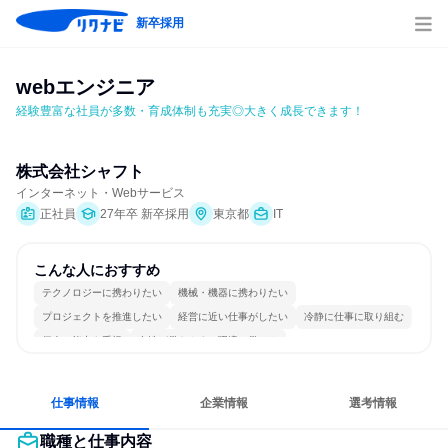
新卒採用
webエンジニア
経験豊富な社員が多数・育成体制も充実◎大きく成長できます！
株式会社シャフト
インターネット・Webサービス
正社員
27年卒 新卒採用
東京都
IT
こんな人におすすめ
テクノロジーに携わりたい
機械・機器に携わりたい
プロジェクトを推進したい
経営に近い仕事がしたい
冷静に仕事に取り組む
個人の能力を重視
女性が働きやすい環境で働ける
長く同じ会社に居続けられる
一つの専門分野を極める
若手が裁量を持てる環境
仕事情報
企業情報
選考情報
職種と仕事内容