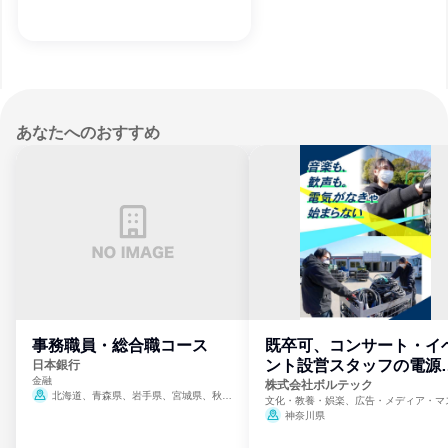
あなたへのおすすめ
事務職員・総合職コース
既卒可、コンサート・イ
ント設営スタッフの電源
日本銀行
金融
門
株式会社ボルテック
北海道、青森県、岩手県、宮城県、秋田
文化・教養・娯楽、広告・メディア・マ
県、山形県、福島県、茨城県、群馬県、埼玉
ミ、電力・ガス・水道・エネルギー
神奈川県
県、東京都、神奈川県、新潟県、富山県、石
川県、福井県、山梨県、長野県、静岡県、愛