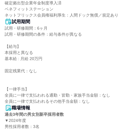
確定拠出型企業年金制度導入済

ベネフィットステーション

ネットフリックス会員権福利厚生：人間ドック無償／規定あり
試用期間
試用・研修期間：6ヶ月

試用・研修期間の条件：給与条件が異なる

【給与】

本採用と異なる

基本給 : 月給 20万円

固定残業代：なし

【一律手当】

全員に一律で支払われる通勤・皆勤・家族手当金額：なし

職場情報
過去3年間の男女別新卒採用者数
▼2024年度

男性採用者数：3名
