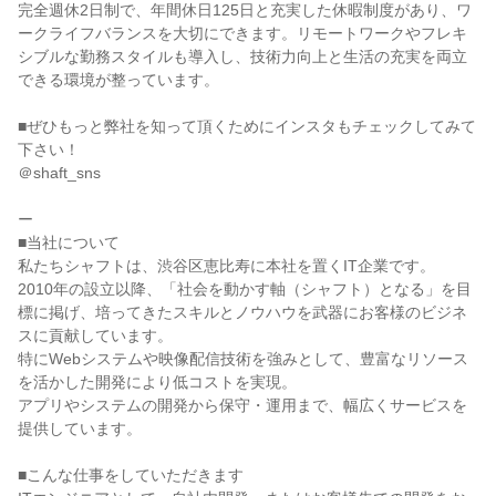
完全週休2日制で、年間休日125日と充実した休暇制度があり、ワ
ークライフバランスを大切にできます。リモートワークやフレキ
シブルな勤務スタイルも導入し、技術力向上と生活の充実を両立
できる環境が整っています。

■ぜひもっと弊社を知って頂くためにインスタもチェックしてみて
下さい！

＠shaft_sns

ー

■当社について

私たちシャフトは、渋谷区恵比寿に本社を置くIT企業です。

2010年の設立以降、「社会を動かす軸（シャフト）となる」を目
標に掲げ、培ってきたスキルとノウハウを武器にお客様のビジネ
スに貢献しています。

特にWebシステムや映像配信技術を強みとして、豊富なリソース
を活かした開発により低コストを実現。

アプリやシステムの開発から保守・運用まで、幅広くサービスを
提供しています。

■こんな仕事をしていただきます
