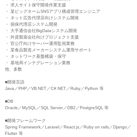
・ 求人サイト保守開発作業支援

・ 某ビッグネームSNSアプリ構成管理エンジニア

・ ネット広告代理店向けシステム開発

・ 損保代理店システム開発

・ 大手通信会社BigDataシステム開発

・ 外資製薬会社向けプロジェクト支援

・ 官公庁向けサーバー運用監視業務

・ 某食品製造メーカーシステム運用サポート

・ ネットワーク基盤構築・保守

・ 基地局インテグレーション業務

他、多数

■開発言語

Java／PHP／VB.NET／C#.NET／Ruby／Python 等

■DB

Oracle／MySQL／SQL Server／DB2／PostgreSQL 等

■開発フレームワーク

Spring Framework／Laravel／React.js／Ruby on rails／Django／
Flutter 等