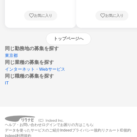
知県、京都府、大阪府、兵庫県、鳥取県、島
根県、岡山県、広島県、山口県、徳島県、香
川県、愛媛県、高知県、福岡県、佐賀県、長
お気に入り
お気に入り
崎県、熊本県、大分県、宮崎県、鹿児島県、
沖縄県
トップページへ
同じ勤務地の募集を探す
東京都
同じ業種の募集を探す
インターネット・Webサービス
同じ職種の募集を探す
IT
ヘルプ・お問い合わせ
ログインでお困りの方はこちら
データを使ったサービスのご紹介
Indeedプライバシー規約
リクルートID規約
Indeed利用規約
締切：2027年2月15日