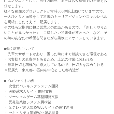
ITエンジニアとして、自社内開発、またはお客様先での開発をお
任せします。

様々な種類のプロジェクトが常時500件以上動いていますので、

一人ひとりと面談をして将来のキャリアビジョンやスキルレベル
を明確にしたうえで、配属します。

その後も定期的に担当営業との面談があるので、「新しくやりた
いことが見つかった」「目指したい将来像が変わった」など、そ
の時のあなたの希望を聞きながら柔軟にアサインしていきます。

■働く環境について

・先輩のサポートがあり、困った時にすぐ相談できる環境がある

・お客様との直案件もあるため、上流の作業に関われる

・最新技術を積極的に導入しているので、技術力を高められる

※配属先：東京都23区内を中心とした都内近郊

■プロジェクトの例

・ 次世代バンキングシステム開発

・ 医療系求人サイト 開発支援

・ ソーシャルゲーム基盤開発支援

・ 受発注業務システム再構築

・ 某テレビ局大規模Webサイトの保守運用

・ セキュリティ関連Web製品開発
