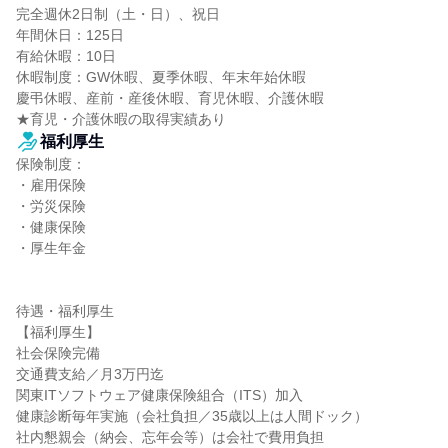
完全週休2日制（土・日）、祝日

年間休日：125日

有給休暇：10日

休暇制度：GW休暇、夏季休暇、年末年始休暇

慶弔休暇、産前・産後休暇、育児休暇、介護休暇

★育児・介護休暇の取得実績あり
福利厚生
保険制度：

・雇用保険

・労災保険

・健康保険

・厚生年金

待遇・福利厚生

【福利厚生】

社会保険完備

交通費支給／月3万円迄

関東ITソフトウェア健康保険組合（ITS）加入

健康診断毎年実施（会社負担／35歳以上は人間ドック）

社内懇親会（納会、忘年会等）は会社で費用負担
