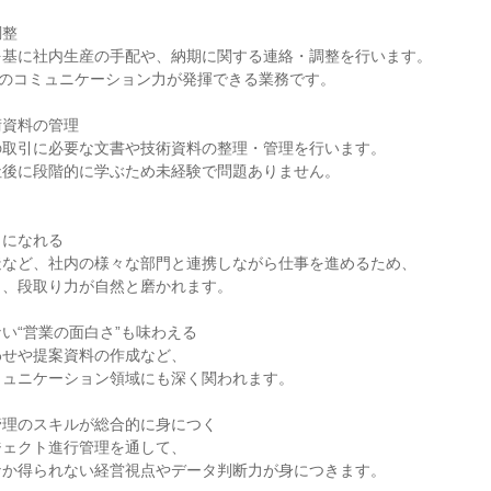
整

基に社内生産の手配や、納期に関する連絡・調整を行います。

てのコミュニケーション力が発揮できる業務です。

資料の管理

取引に必要な文書や技術資料の整理・管理を行います。

後に段階的に学ぶため未経験で問題ありません。

になれる

など、社内の様々な部門と連携しながら仕事を進めるため、

、段取り力が自然と磨かれます。

い“営業の面白さ”も味わえる

せや提案資料の作成など、

ュニケーション領域にも深く関われます。

理のスキルが総合的に身につく

ェクト進行管理を通して、

か得られない経営視点やデータ判断力が身につきます。
