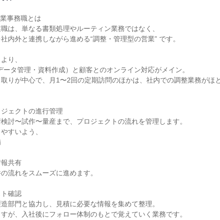
業事務職とは

職は、単なる書類処理やルーティン業務ではなく、

社内外と連携しながら進める“調整・管理型の営業” です。

より、

データ管理・資料作成）と顧客とのオンライン対応がメイン。

取りが中心で、月1〜2回の定期訪問のほかは、社内での調整業務がほと
ジェクトの進行管理

検討〜試作〜量産まで、プロジェクトの流れを管理します。

やすいよう、



報共有

の流れをスムーズに進めます。

ト確認

造部門と協力し、見積に必要な情報を集めて整理。

すが、入社後にフォロー体制のもとで覚えていく業務です。
