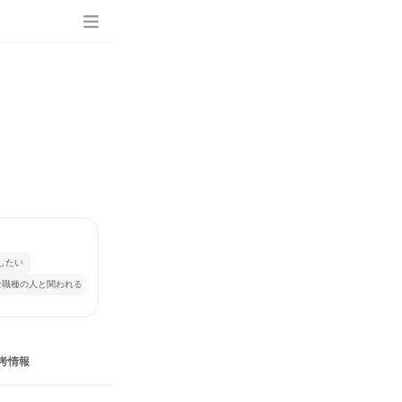
したい
な職種の人と関われる
考情報