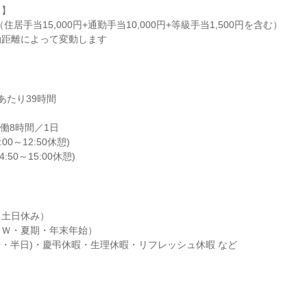
】

勤距離によって変動します
たり39時間

※実働8時間／1日

:00～12:50休憩)

4:50～15:00休憩)

土日休み）

Ｗ・夏期・年末年始）

日・半日)・慶弔休暇・生理休暇・リフレッシュ休暇 など