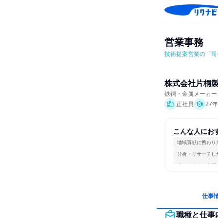
営業事務
技術提案営業の「司
株式会社片桐
鉄鋼・金属メーカー
正社員
27
こんな人にお
地域貢献に携わり
分析・リサーチし
人とたくさん会話
仕事
職種と仕事