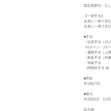
固定残業代：なし
【一律手当】

全員に一律で支払
全員に一律で支払
■手当

・住居手当（15,0
 ※Iターン・Jターン対象（Uターンは条件あり）

・通勤手当（上限23
・家族手当（対象者
・等級手当

・時間外手当 他

■昇給

年1回(7月)

■賞与

年2回(6月、12月)
給与例
