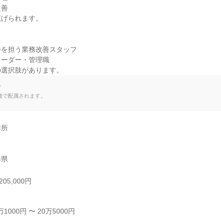
善

げられます。

を担う業務改善スタッフ

ーダー・管理職

の選択肢があります。
て
種で配属されます。
所

形県
05,000円
000円 〜 20万5000円
