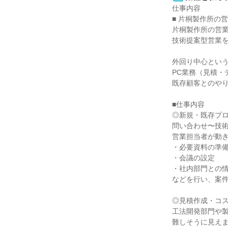
仕事内容

■ 片桐製作所の営
片桐製作所の営業
技術提案型営業を
外回り中心という
PC業務（見積・
既存顧客とのやり
■仕事内容

◎新規・既存プロ
問い合わせ〜技術
営業担当者が動き
・必要資料の準備
・会議の設定

・社内部門との情
などを行い、案件
◎見積作成・コス
工法開発部門や製
難しそうに見えま