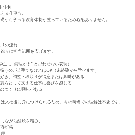
ト体制

える仕事も、

基礎から学べる教育体制が整っているため心配ありません。

りの流れ

徐々に担当範囲を広げます。

生に “無理かも” と思わせない表現）

扱うのが苦手でなければOK（未経験から学べます）

好き、調整・段取りが得意または興味がある

裏方として支える仕事に喜びを感じる

のづくりに興味がある

は入社後に身につけられるため、今の時点での理解は不要です。

しながら経験を積み、

客折衝

理
