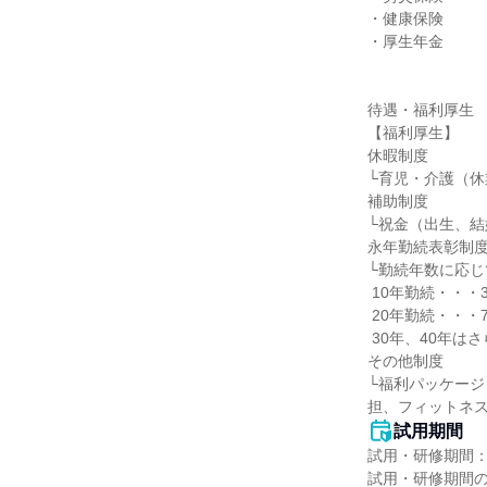
・健康保険

・厚生年金

待遇・福利厚生

【福利厚生】

休暇制度

└育児・介護（休
補助制度

└祝金（出生、結
永年勤続表彰制度
└勤続年数に応じ
 10年勤続・・・3万円

 20年勤続・・・7万円

 30年、40年はさらに大金！

その他制度

└福利パッケー
担、フィットネ
試用期間
試用・研修期間：