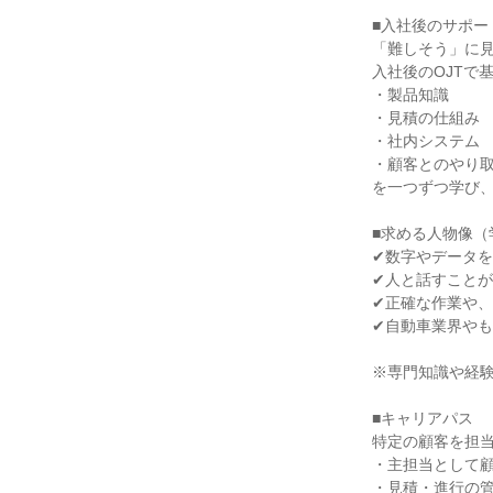
■入社後のサポー
「難しそう」に見
入社後のOJTで
・製品知識

・見積の仕組み

・社内システム

・顧客とのやり取
を一つずつ学び、
■求める人物像（学
✔数字やデータを
✔人と話すことが
✔正確な作業や、
✔自動車業界やも
※専門知識や経験
■キャリアパス

特定の顧客を担当
・主担当として顧
・見積・進行の管