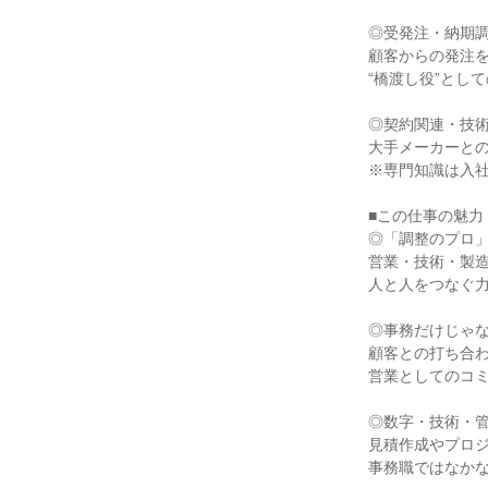
◎受発注・納期調
顧客からの発注を
“橋渡し役”とし
◎契約関連・技術
大手メーカーとの
※専門知識は入社
■この仕事の魅力

◎「調整のプロ」
営業・技術・製造
人と人をつなぐ力
◎事務だけじゃな
顧客との打ち合わ
営業としてのコミ
◎数字・技術・管
見積作成やプロジ
事務職ではなかな