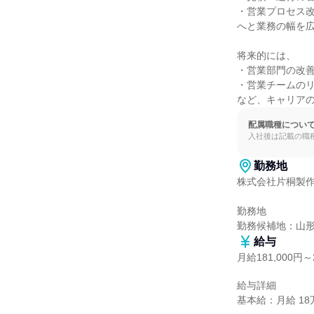
・営業プロセス改
へと業務の幅を広
将来的には、

・営業部門の改善
・営業チームのリ
など、キャリア
配属職種につい
入社後は記載の職
勤務地
株式会社片桐製作
勤務地

勤務候補地：山
給与
月給181,000円～2
給与詳細

基本給：月給 18万1