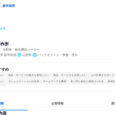
新卒採用
令塔」
製作所
、自動車・輸送機器メーカー
年卒 新卒採用
山形県
バックオフィス・事務・受付
すすめ
たい
商品・サービスの魅力を表現したい
商品・サービスを企画したい
人の仕事をサポート
たい
コミュニケーションが活発
チームワークを重視
長く同じ会社に居続けられる
多様
する
情報
企業情報
選
内容