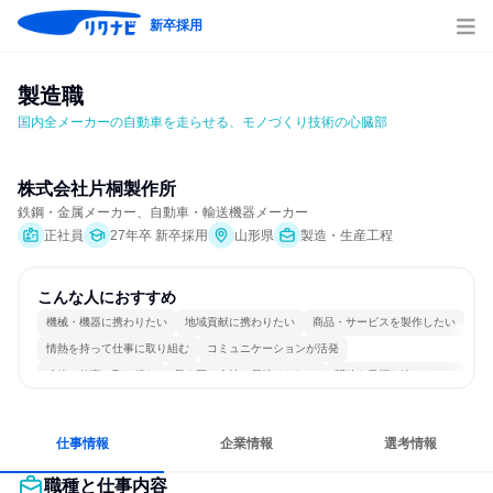
新卒採用
製造職
国内全メーカーの自動車を走らせる、モノづくり技術の心臓部
株式会社片桐製作所
鉄鋼・金属メーカー、自動車・輸送機器メーカー
正社員
27年卒 新卒採用
山形県
製造・生産工程
こんな人におすすめ
機械・機器に携わりたい
地域貢献に携わりたい
商品・サービスを製作したい
情熱を持って仕事に取り組む
コミュニケーションが活発
冷静に仕事に取り組む
長く同じ会社に居続けられる
明確な目標を追いかける
一つの専門分野を極める
人とたくさん会話する
仕事情報
企業情報
選考情報
職種と仕事内容