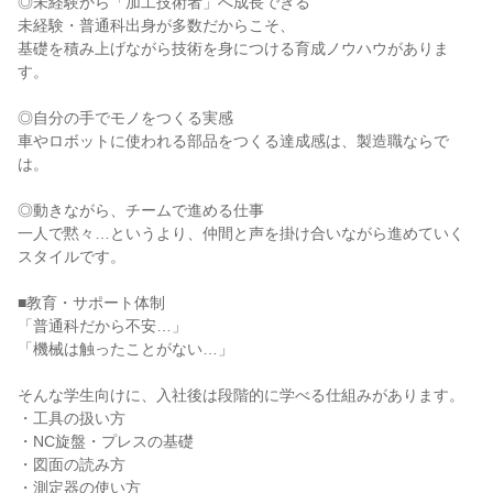
◎未経験から「加工技術者」へ成長できる

未経験・普通科出身が多数だからこそ、

基礎を積み上げながら技術を身につける育成ノウハウがありま
す。

◎自分の手でモノをつくる実感

車やロボットに使われる部品をつくる達成感は、製造職ならで
は。

◎動きながら、チームで進める仕事

一人で黙々…というより、仲間と声を掛け合いながら進めていく
スタイルです。

■教育・サポート体制

「普通科だから不安…」

「機械は触ったことがない…」

そんな学生向けに、入社後は段階的に学べる仕組みがあります。

・工具の扱い方

・NC旋盤・プレスの基礎

・図面の読み方

・測定器の使い方
