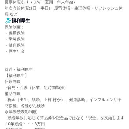
長期休暇あり（ＧＷ・夏期・年末年始）

年次有給休暇(1日・半日)・慶弔休暇・生理休暇・リフレッシュ休
暇 など
福利厚生
保険制度：

・雇用保険

・労災保険

・健康保険

・厚生年金

待遇・福利厚生

【福利厚生】

休暇制度

└育児・介護（休業、短時間勤務）

補助制度

└祝金（出生、結婚、上棟 ほか）、健康診断、インフルエンザ予
防接種、各種がん検診

永年勤続表彰制度

└勤続年数に応じて商品券や記念品ではなく「現金」を支給します

 10年勤続・・・3万円
