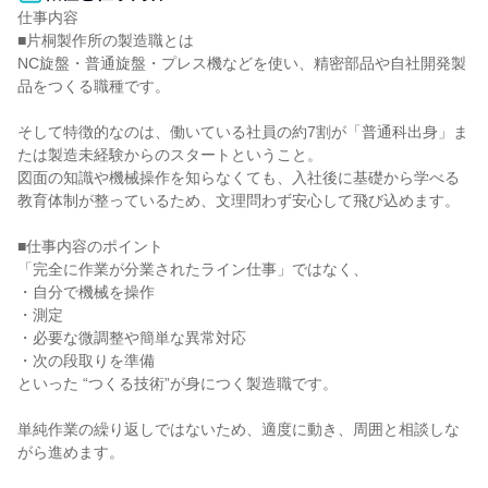
仕事内容

■片桐製作所の製造職とは

NC旋盤・普通旋盤・プレス機などを使い、精密部品や自社開発製
品をつくる職種です。

そして特徴的なのは、働いている社員の約7割が「普通科出身」ま
たは製造未経験からのスタートということ。

図面の知識や機械操作を知らなくても、入社後に基礎から学べる
教育体制が整っているため、文理問わず安心して飛び込めます。

■仕事内容のポイント

「完全に作業が分業されたライン仕事」ではなく、

・自分で機械を操作

・測定

・必要な微調整や簡単な異常対応

・次の段取りを準備

といった “つくる技術”が身につく製造職です。

単純作業の繰り返しではないため、適度に動き、周囲と相談しな
がら進めます。
