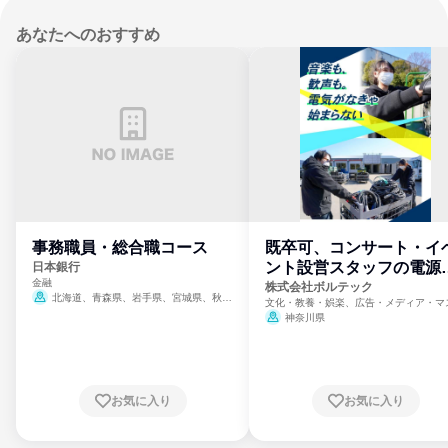
あなたへのおすすめ
事務職員・総合職コース
既卒可、コンサート・イ
ント設営スタッフの電源
日本銀行
金融
門
株式会社ボルテック
北海道、青森県、岩手県、宮城県、秋田
文化・教養・娯楽、広告・メディア・マ
県、山形県、福島県、茨城県、群馬県、埼玉
ミ、電力・ガス・水道・エネルギー
神奈川県
県、東京都、神奈川県、新潟県、富山県、石
川県、福井県、山梨県、長野県、静岡県、愛
知県、京都府、大阪府、兵庫県、鳥取県、島
根県、岡山県、広島県、山口県、徳島県、香
川県、愛媛県、高知県、福岡県、佐賀県、長
お気に入り
お気に入り
崎県、熊本県、大分県、宮崎県、鹿児島県、
沖縄県