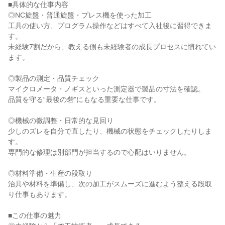
■具体的な仕事内容

◎NC旋盤・普通旋盤・プレス機を使った加工

工具の使い方、プログラム操作などはすべて入社後に習得できま
す。

未経験7割だから、教える側も未経験者の成長プロセスに慣れてい
ます。

◎製品の測定・品質チェック

マイクロメータ・ノギスといった測定器で製品の寸法を確認。

品質を守る“最後の砦”にもなる重要な仕事です。

◎機械の微調整・日常的な見回り

少しのズレを自分で直したり、機械の状態をチェックしたりしま
す。

専門的な修理は別部門が担当するので心配はいりません。

◎材料準備・生産の段取り

治具や材料を準備し、次の加工がスムーズに進むよう整える段取
り仕事もあります。

■この仕事の魅力
