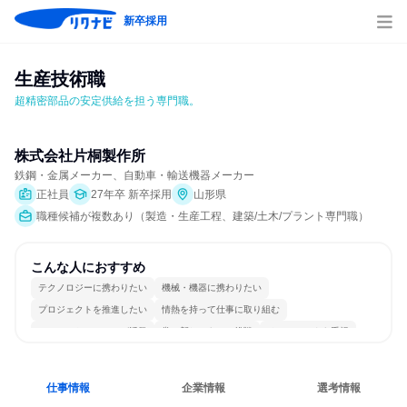
新卒採用
生産技術職
超精密部品の安定供給を担う専門職。
株式会社片桐製作所
鉄鋼・金属メーカー、自動車・輸送機器メーカー
正社員
27年卒 新卒採用
山形県
職種候補が複数あり（製造・生産工程、建築/土木/プラント専門職）
こんな人におすすめ
テクノロジーに携わりたい
機械・機器に携わりたい
プロジェクトを推進したい
情熱を持って仕事に取り組む
コミュニケーションが活発
常に新しいものに挑戦
チームワークを重視
長く同じ会社に居続けられる
多様な職種の人と関われる
人とたくさん会話する
仕事情報
企業情報
選考情報