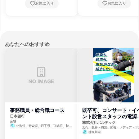
お気に入り
お気に入り
あなたへのおすすめ
事務職員・総合職コース
既卒可、コンサート・イ
ント設営スタッフの電源
日本銀行
金融
門
株式会社ボルテック
北海道、青森県、岩手県、宮城県、秋田
文化・教養・娯楽、広告・メディア・マ
県、山形県、福島県、茨城県、群馬県、埼玉
ミ、電力・ガス・水道・エネルギー
神奈川県
県、東京都、神奈川県、新潟県、富山県、石