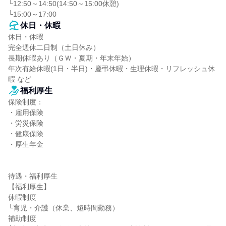
└12:50～14:50(14:50～15:00休憩)

└15:00～17:00
休日・休暇
休日・休暇

完全週休二日制（土日休み）

長期休暇あり（ＧＷ・夏期・年末年始）

年次有給休暇(1日・半日)・慶弔休暇・生理休暇・リフレッシュ休
暇 など
福利厚生
保険制度：

・雇用保険

・労災保険

・健康保険

・厚生年金

待遇・福利厚生

【福利厚生】

休暇制度

└育児・介護（休業、短時間勤務）

補助制度
