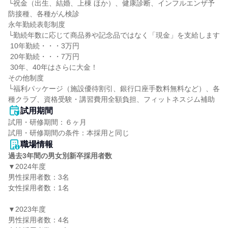
└祝金（出生、結婚、上棟 ほか）、健康診断、インフルエンザ予
防接種、各種がん検診

永年勤続表彰制度

└勤続年数に応じて商品券や記念品ではなく「現金」を支給します

 10年勤続・・・3万円

 20年勤続・・・7万円

 30年、40年はさらに大金！

その他制度

└福利パッケージ（施設優待割引、銀行口座手数料無料など）、各
種クラブ、資格受験・講習費用全額負担、フィットネスジム補助
試用期間
試用・研修期間：６ヶ月

職場情報
過去3年間の男女別新卒採用者数
▼2024年度

男性採用者数：3名

女性採用者数：1名

▼2023年度

男性採用者数：4名
