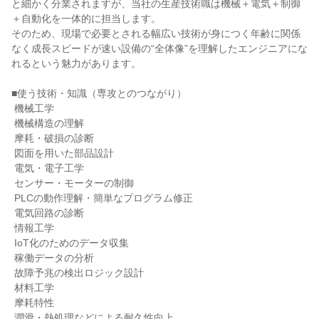
と細かく分業されますが、当社の生産技術職は機械＋電気＋制御
＋自動化を一体的に担当します。

そのため、現場で必要とされる幅広い技術が身につく年齢に関係
なく成長スピードが速い設備の“全体像”を理解したエンジニアにな
れるという魅力があります。

■使う技術・知識（専攻とのつながり）

 機械工学

 機械構造の理解

 摩耗・破損の診断

 図面を用いた部品設計

 電気・電子工学

 センサー・モーターの制御

 PLCの動作理解・簡単なプログラム修正

 電気回路の診断

 情報工学

 IoT化のためのデータ収集

 稼働データの分析

 故障予兆の検出ロジック設計

 材料工学

 摩耗特性

 潤滑・熱処理などによる耐久性向上
