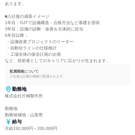
あります。

■入社後の成長イメージ

1年目：OJTで設備構造・点検方法など基礎を習得

3年目：設備の診断・改善を主体的に担当

5年目以降：

 ・設備改善プロジェクトのリーダー

 ・自動化ラインの仕様検討

 ・工場全体の保全計画の企画

など、技術者としてのキャリアに広がりが生まれます。
配属職種について
入社後は記載の職種で配属されます。
勤務地
株式会社片桐製作所

勤務地

勤務候補地：山形県
給与
月給192,000円～205,000円