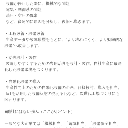
 設備が停止した際に、機械的な問題

 電気・制御系の問題

 油圧・空圧の異常

 など、多角的に原因を分析し、復旧へ導きます。

・工程改善・設備改善

 生産データや故障履歴をもとに、“より壊れにくく、より効率的な
設備”へ改善します。

・治具設計・製作

 製造しやすくするための専用治具を設計・製作。自社生産に最適
化した設備環境をつくります。

・自動化設備の導入

 生産性向上のための自動化設備の企画、仕様検討、導入を担当。

 IoTを活用した設備状態の見える化など、次世代工場づくりにも
関わります。

■他社にはない強み（ここがポイント）

一般的な大企業では「機械担当」「電気担当」「設備保全担当」