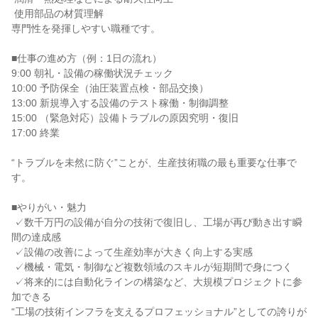
 使用部品の材質理解

専門性を発揮しやすい職種です。

■仕事の進め方（例：1日の流れ）

9:00 朝礼・設備の稼働状況チェック

10:00 予防保全（油圧装置点検・部品交換）

13:00 新規導入する設備のテスト稼働・制御調整

15:00 （緊急対応）設備トラブルの原因究明・復旧

17:00 終業

“トラブルを未然に防ぐ”ことが、生産技術職の最も重要な仕事で
す。

■やりがい・魅力

 ✓数千万円の設備が自分の技術で復旧し、工場が再び動き出す瞬
間の達成感

 ✓設備の改善によって生産効率が大きく向上する実感

 ✓機械・電気・制御など複数領域のスキルが短期間で身につく

 ✓将来的には自動化ラインの構築など、大規模プロジェクトに参
加できる

“工場の技術インフラを支えるプロフェッショナル”としての誇りが