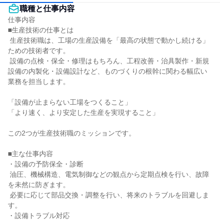
職種と仕事内容
仕事内容

■生産技術の仕事とは

 生産技術職は、工場の生産設備を「最高の状態で動かし続ける」
ための技術者です。

 設備の点検・保全・修理はもちろん、工程改善・治具製作・新規
設備の内製化・設備設計など、ものづくりの根幹に関わる幅広い
業務を担当します。

「設備が止まらない工場をつくること」

「より速く、より安定した生産を実現すること」

この2つが生産技術職のミッションです。

■主な仕事内容

・設備の予防保全・診断

 油圧、機械構造、電気制御などの観点から定期点検を行い、故障
を未然に防ぎます。

 必要に応じて部品交換・調整を行い、将来のトラブルを回避しま
す。

・設備トラブル対応
