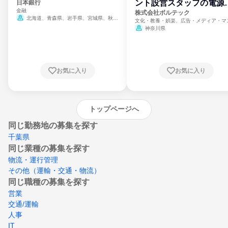
ント設営スタッフの電源
日本銀行
金融
門
株式会社ボルテック
北海道、青森県、岩手県、宮城県、秋田
文化・教養・娯楽、広告・メディア・マ
県、山形県、福島県、茨城県、群馬県、埼玉
ミ、電力・ガス・水道・エネルギー
神奈川県
県、東京都、神奈川県、新潟県、富山県、石
川県、福井県、山梨県、長野県、静岡県、愛
知県、京都府、大阪府、兵庫県、鳥取県、島
根県、岡山県、広島県、山口県、徳島県、香
川県、愛媛県、高知県、福岡県、佐賀県、長
お気に入り
お気に入り
崎県、熊本県、大分県、宮崎県、鹿児島県、
沖縄県
トップページへ
同じ勤務地の募集を探す
千葉県
同じ業種の募集を探す
物流・運行管理
その他（運輸・交通・物流）
同じ職種の募集を探す
営業
交通/運輸
人事
IT