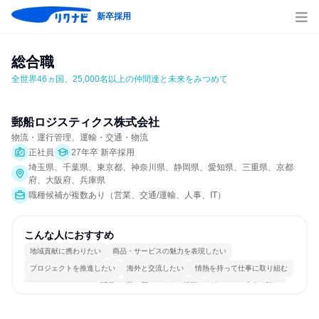
新卒採用
総合職
全世界46ヵ国、25,000名以上の仲間達と未来をみつめて
郵船ロジスティクス株式会社
物流・運行管理、運輸・交通・物流
正社員
27年卒 新卒採用
埼玉県、千葉県、東京都、神奈川県、静岡県、愛知県、三重県、京都
府、大阪府、兵庫県
職種候補が複数あり（営業、交通/運輸、人事、IT）
こんな人におすすめ
地域貢献に携わりたい
商品・サービスの魅力を表現したい
プロジェクトを推進したい
海外と交流したい
情熱を持って仕事に取り組む
コミュニケーションが活発
常に新しいものに挑戦
グローバル志向が強い
多様な職種の人と関われる
人とたくさん会話する