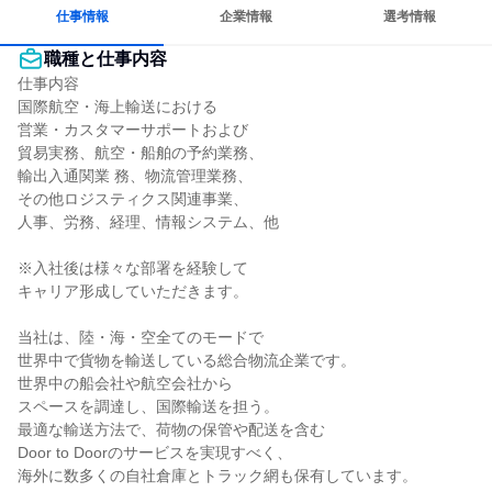
仕事情報
企業情報
選考情報
職種と仕事内容
仕事内容

国際航空・海上輸送における

営業・カスタマーサポートおよび

貿易実務、航空・船舶の予約業務、

輸出入通関業 務、物流管理業務、

その他ロジスティクス関連事業、

人事、労務、経理、情報システム、他

※入社後は様々な部署を経験して

キャリア形成していただきます。

当社は、陸・海・空全てのモードで

世界中で貨物を輸送している総合物流企業です。

世界中の船会社や航空会社から

スペースを調達し、国際輸送を担う。

最適な輸送方法で、荷物の保管や配送を含む

Door to Doorのサービスを実現すべく、

海外に数多くの自社倉庫とトラック網も保有しています。
