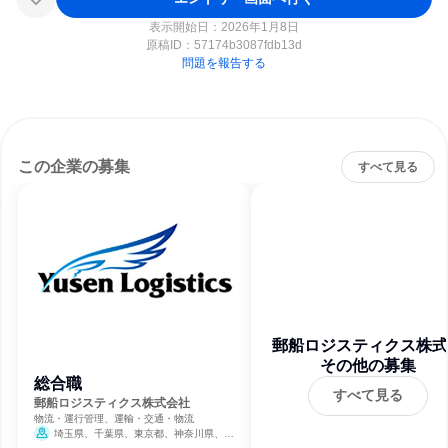
表示開始日：2026年1月8日
原稿ID：
57174b3087fdb13d
問題を報告する
この企業の募集
すべて見る
郵船ロジスティクス株式
その他の募集
社
総合職
すべて見る
郵船ロジスティクス株式会社
物流・運行管理、運輸・交通・物流
埼玉県、千葉県、東京都、神奈川県、静