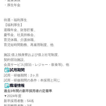
・健康保険

・厚生年金

待遇・福利厚生

【福利厚生】

退職年金、財形貯蓄、

慶弔金、社員持株会、

育児休職、介護休職、

育児短時間勤務、再雇用制度、他

施設:借上独身寮および借上社宅制度、

契約宿泊施設、

会員サービス(宿泊・レジャー・飲食等)、他
試用期間
試用・研修期間：2ヶ月

職場情報
過去3年間の新卒採用者の定着率
▼2024年度

新卒採用者数：54名

新卒離職者数：3名
