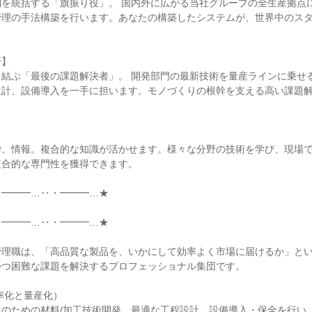
制を統括する「旗振り役」。 国内外に広がる当社グループの全生産拠点
管理の手法構築を行います。あなたの構築したシステムが、世界中のス


】

結ぶ「最後の課題解決者」。 開発部門の最新技術を量産ラインに乗せる
設計、設備導入を一手に担います。モノづくりの根幹を支える高い課題


学、情報。複合的な知識が活かせます。様々な分野の技術を学び、現場
合的な専門性を獲得できます。

━━━…‥・━━━…★

━━━…‥・━━━…★

管理職は、「高品質な製品を、いかにして効率よく市場に届けるか」と
つ困難な課題を解決するプロフェッショナル集団です。

率化と量産化）

上のための材料/加工技術開発、最適な工程設計、設備導入・保全を行い