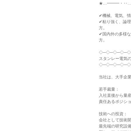
★…━━━・‥…
✔機械、電気、情
✔粘り強く、論
方。

✔国内外の多様
方。

◇─◇─◇─◇─◇
スタンレー電気の
◇─◇─◇─◇─◇
当社は、大手企業
若手裁量：

入社直後から量産
責任あるポジショ
技術への投資：

会社として技術開
最先端の研究設備