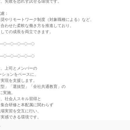
、失敗を恐れず試せる環境です。

慮：

奨やリモートワーク制度（対象職種による）など、

合わせた柔軟な働き方を推進しており、

しての成長を両立できます。

─◇─◇─◇─◇─◇



─◇─◇─◇─◇─◇

、上司とメンバーの

ーションをベースに、

実現を支援します。

型」「選抜型」「全社共通教育」の

に実施。

、社会人スキル習得と

集合研修と本配属に関わらず

場実習を交互に行い、

を実感できる環境です。
て