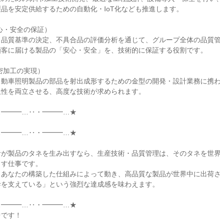
品を安定供給するための自動化・IoT化なども推進します。

心・安全の保証）

、品質基準の決定、不具合品の評価分析を通じて、グループ全体の品質
客に届ける製品の「安心・安全」を、技術的に保証する役割です。

密加工の実現）

自動車照明製品の部品を射出成形するための金型の開発・設計業務に携
性を両立させる、高度な技術が求められます。

━━━…‥・━━━…★



━━━…‥・━━━…★

者が製品のタネを生み出すなら、生産技術・品質管理は、そのタネを世
す仕事です。

、あなたの構築した仕組みによって動き、高品質な製品が世界中に出荷
を支えている」という強烈な達成感を味わえます。

━━━…‥・━━━…★

です！
