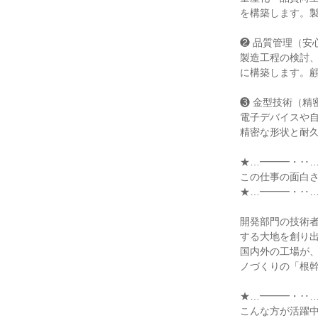
を構築します。製
❷ 品質管理（安
製造工程の検討
に構築します。顧
❸ 金型技術（精
電子デバイスや
精密な形状と耐久
★…━━━・‥…
この仕事の面白さ
★…━━━・‥…
開発部門の技術
する大地を創り出
国内外の工場が
ノづくりの「根幹
★…━━━・‥…
こんな方が活躍中