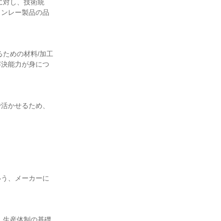
に対し、技術統
タンレー製品の品
ための材料/加工
解決能力が身につ
で活かせるため、
いう、メーカーに
、生産体制の基礎