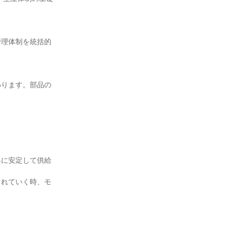
管理体制を統括的
わります。部品の
界に安定して供給
されていく時、モ