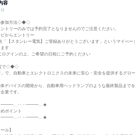
内容
あり
参加方法◇◆◇

ントリーのみでは予約完了となりませんのでご注意ください。

ビからエントリー

件名「【スタンレー電気】ご登録ありがとうございます」というマイぺー
ます

にログインの上、ご希望の日程にご予約ください

言で◇◆◇

術」で、自動車とエレクトロニクスの未来に安心・安全を提供するグロ
導体デバイスの開発から、自動車用ヘッドランプのような最終製品まで
企業です。

━━━…‥・━━━…★

めポイント

━━━…‥・━━━…★

ール】
