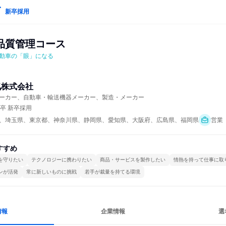
新卒採用
品質管理コース
動車の「眼」になる
気株式会社
ーカー、自動車・輸送機器メーカー、製造・メーカー
年卒 新卒採用
、埼玉県、東京都、神奈川県、静岡県、愛知県、大阪府、広島県、福岡県
営業
すすめ
を守りたい
テクノロジーに携わりたい
商品・サービスを製作したい
情熱を持って仕事に取
ンが活発
常に新しいものに挑戦
若手が裁量を持てる環境
情報
企業情報
選