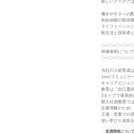
新しいアイデアは
働きやすさへの配
有給休暇の取得推
ライフイベントに
私生活と技術者と
◇─◇─◇─◇─◇
研修体制について
◇─◇─◇─◇─◇
当社の人材育成は
1on1コミュニケ
キャリアビジョン
教育は「自己選択
3タイプで体系的
新入社員教育では
企業理解のため、
工場・営業での現
深い学びと成長
配属職種につい