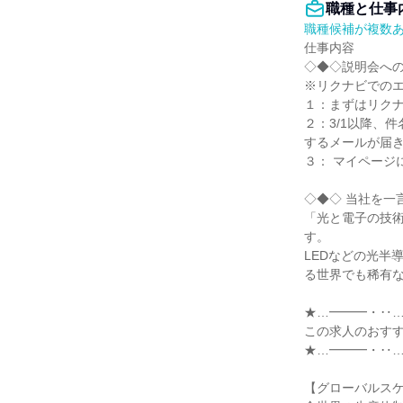
職種と仕事
職種候補が複数
仕事内容

◇◆◇説明会への
※リクナビでのエ
１：まずはリクナ
２：3/1以降、
するメールが届き
３： マイページ
◇◆◇ 当社を一
「光と電子の技
す。

LEDなどの光半
る世界でも稀有な
★…━━━・‥…
この求人のおすす
★…━━━・‥…
【グローバルスケ