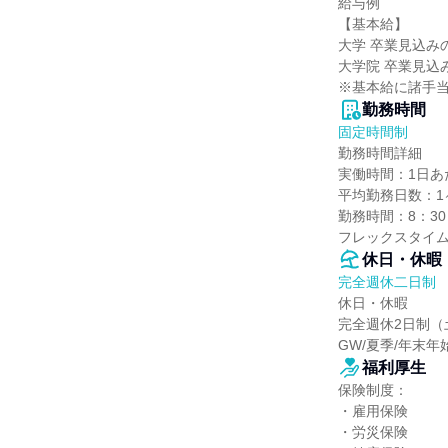
給与例

【基本給】

大学 卒業見込みの方
大学院 卒業見込み
※基本給に諸手
勤務時間
固定時間制
勤務時間詳細

実働時間：1日あたり
平均勤務日数：1ヶ
勤務時間：8：30～
フレックスタイム
休日・休暇
完全週休二日制
休日・休暇

完全週休2日制（
GW/夏季/年末年
福利厚生
保険制度：

・雇用保険

・労災保険
