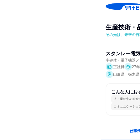
生産技術・
その光は、未来の自
スタンレー電
半導体・電子機器メ
正社員
27
山形県、栃木県
こんな人にお
人・世の中の安全
コミュニケーショ
仕事