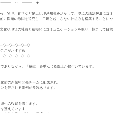
━━━…‥・━━━…★

報、物理、化学など幅広い理系知識を活かして、現場の課題解決にコミ
理的に問題の原因を追究し、二度と起こさない仕組みを構築することに
な文化や現場の社員と積極的にコミュニケーションを取り、協力して目
─◇─◇─◇─◇─◇

ここがおすすめ！

─◇─◇─◇─◇─◇

でありながら、「挑戦」を重んじる風土が根付いています。

化前の新技術開発チームに配属され、

ンを任される事例が多数あります。

発への投資を惜しまず、

を整えています。
