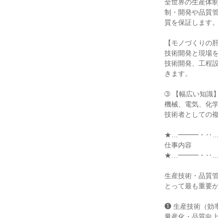
全世界の生産体
制・開発や品質
質を保証します。
【モノづくりの肝
技術開発と現場を
技術開発、工程
きます。

➂ 【幅広い知識】
機械、電気、化
技術者としての複
★…━━━・‥…
仕事内容

★…━━━・‥…
生産技術・品質
とって最も重要か
❶ 生産技術（効
量産化・品質向