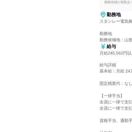
職種候補が複数あ
勤務地
スタンレー電気株
勤務地

勤務候補地：山
給与
月給245,562円
給与詳細

基本給：月給 24万
固定残業代：なし
【一律手当】

全員に一律で支払
全員に一律で支払
資格手当、通勤手