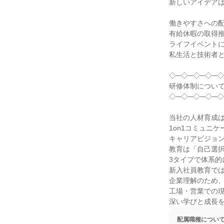
新しいアイデアは
働きやすさへの配
有給休暇の取得推
ライフイベントに
私生活と技術者と
◇─◇─◇─◇─◇
研修体制について
◇─◇─◇─◇─◇
当社の人材育成は
1on1コミュニケ
キャリアビジョン
教育は「自己選択
3タイプで体系的
新入社員教育では
企業理解のため、
工場・営業での現
深い学びと成長
配属職種につい