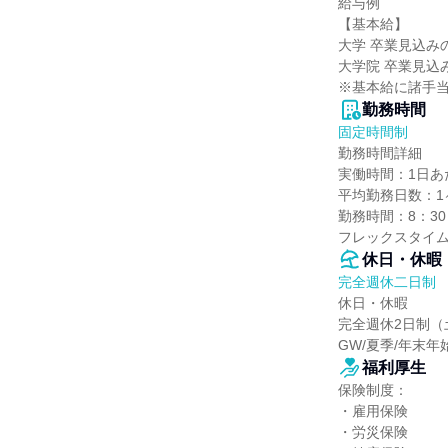
給与例

【基本給】

大学 卒業見込みの方
大学院 卒業見込み
※基本給に諸手
勤務時間
固定時間制
勤務時間詳細

実働時間：1日あたり
平均勤務日数：1ヶ
勤務時間：8：30～
フレックスタイム
休日・休暇
完全週休二日制
休日・休暇

完全週休2日制（
GW/夏季/年末年
福利厚生
保険制度：

・雇用保険

・労災保険
