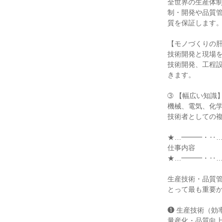
全世界の生産体
制・開発や品質
質を保証します。
【モノづくりの肝
技術開発と現場を
技術開発、工程
きます。

➂ 【幅広い知識】
機械、電気、化
技術者としての複
★…━━━・‥…
仕事内容

★…━━━・‥…
生産技術・品質
とって最も重要か
❶ 生産技術（効
量産化・品質向