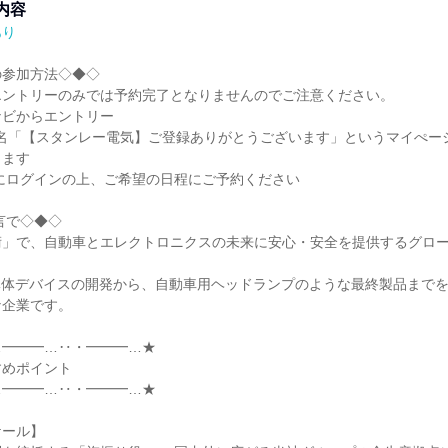
内容
あり
参加方法◇◆◇

ントリーのみでは予約完了となりませんのでご注意ください。

ビからエントリー

件名「【スタンレー電気】ご登録ありがとうございます」というマイぺー
ます

にログインの上、ご希望の日程にご予約ください

言で◇◆◇

術」で、自動車とエレクトロニクスの未来に安心・安全を提供するグロ
導体デバイスの開発から、自動車用ヘッドランプのような最終製品まで
企業です。

━━━…‥・━━━…★

めポイント

━━━…‥・━━━…★

ール】
