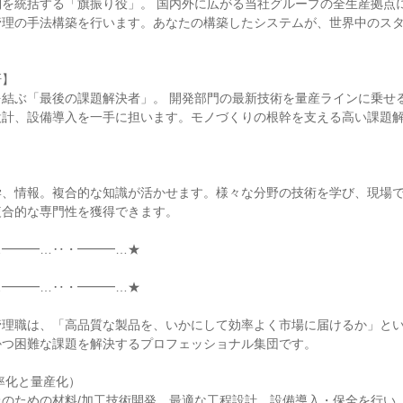
制を統括する「旗振り役」。 国内外に広がる当社グループの全生産拠点
管理の手法構築を行います。あなたの構築したシステムが、世界中のス


】

結ぶ「最後の課題解決者」。 開発部門の最新技術を量産ラインに乗せる
設計、設備導入を一手に担います。モノづくりの根幹を支える高い課題


学、情報。複合的な知識が活かせます。様々な分野の技術を学び、現場
合的な専門性を獲得できます。

━━━…‥・━━━…★

━━━…‥・━━━…★

管理職は、「高品質な製品を、いかにして効率よく市場に届けるか」と
つ困難な課題を解決するプロフェッショナル集団です。

率化と量産化）

上のための材料/加工技術開発、最適な工程設計、設備導入・保全を行い