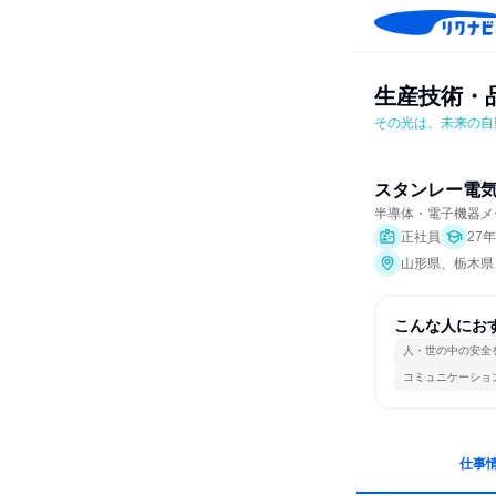
生産技術・
その光は、未来の自
スタンレー電
半導体・電子機器メ
正社員
27
山形県、栃木県
こんな人にお
人・世の中の安全
コミュニケーショ
仕事