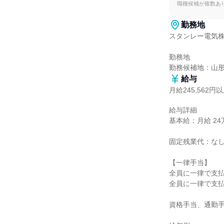
職種候補が複数あ
勤務地
スタンレー電気株
勤務地

勤務候補地：山
給与
月給245,562円
給与詳細

基本給：月給 24万
固定残業代：なし
【一律手当】

全員に一律で支払
全員に一律で支払
資格手当、通勤手