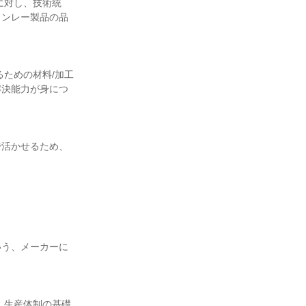
に対し、技術統
タンレー製品の品
ための材料/加工
解決能力が身につ
で活かせるため、
いう、メーカーに
、生産体制の基礎