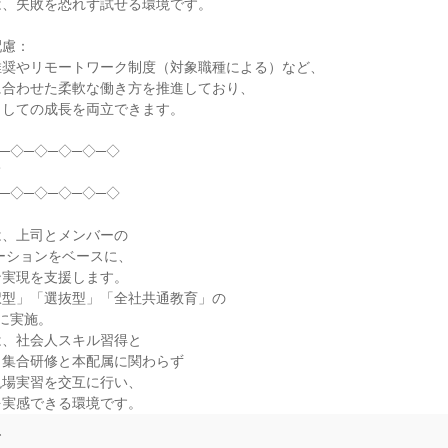
、失敗を恐れず試せる環境です。

慮：

奨やリモートワーク制度（対象職種による）など、

合わせた柔軟な働き方を推進しており、

しての成長を両立できます。

─◇─◇─◇─◇─◇



─◇─◇─◇─◇─◇

、上司とメンバーの

ーションをベースに、

実現を支援します。

型」「選抜型」「全社共通教育」の

に実施。

、社会人スキル習得と

集合研修と本配属に関わらず

場実習を交互に行い、

を実感できる環境です。
て