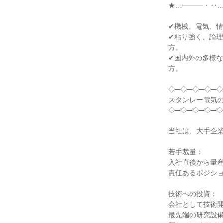
★…━━━・‥…
✔機械、電気、情
✔粘り強く、論
方。

✔国内外の多様
方。

◇─◇─◇─◇─◇
スタンレー電気の
◇─◇─◇─◇─◇
当社は、大手企業
若手裁量：

入社直後から量産
責任あるポジショ
技術への投資：

会社として技術開
最先端の研究設備