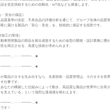
品を安定供給するための自動化・IoT化なども推進します。

心・安全の保証）

、品質基準の決定、不具合品の評価分析を通じて、グループ全体の品質
客に届ける製品の「安心・安全」を、技術的に保証する役割です。

密加工の実現）

自動車照明製品の部品を射出成形するための金型の開発・設計業務に携
性を両立させる、高度な技術が求められます。

━━━…‥・━━━…★



━━━…‥・━━━…★

者が製品のタネを生み出すなら、生産技術・品質管理は、そのタネを世
す仕事です。

、あなたの構築した仕組みによって動き、高品質な製品が世界中に出荷
を支えている」という強烈な達成感を味わえます。

━━━…‥・━━━…★

です！
