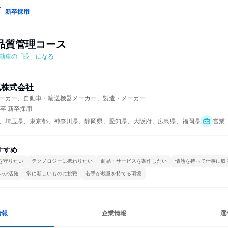
新卒採用
品質管理コース
動車の「眼」になる
気株式会社
ーカー、自動車・輸送機器メーカー、製造・メーカー
年卒 新卒採用
、埼玉県、東京都、神奈川県、静岡県、愛知県、大阪府、広島県、福岡県
営業
すすめ
を守りたい
テクノロジーに携わりたい
商品・サービスを製作したい
情熱を持って仕事に取
ンが活発
常に新しいものに挑戦
若手が裁量を持てる環境
情報
企業情報
選