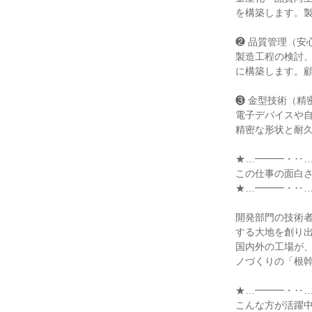
を構築します。製
❷ 品質管理（安
製造工程の検討
に構築します。顧
❸ 金型技術（精
電子デバイスや
精密な形状と耐久
★…━━━・‥…
この仕事の面白さ
★…━━━・‥…
開発部門の技術
する大地を創り出
国内外の工場が
ノづくりの「根幹
★…━━━・‥…
こんな方が活躍中