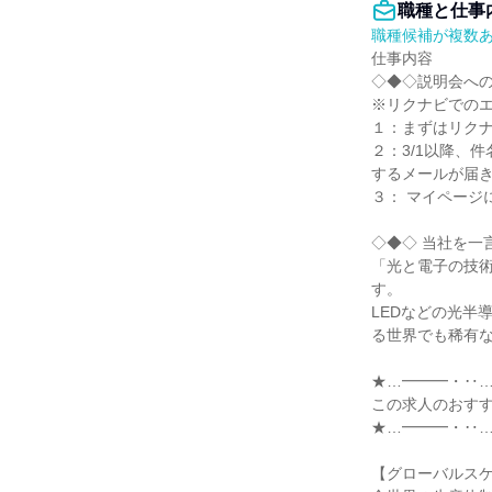
職種と仕事
職種候補が複数
仕事内容

◇◆◇説明会への
※リクナビでのエ
１：まずはリクナ
２：3/1以降、
するメールが届き
３： マイページ
◇◆◇ 当社を一
「光と電子の技
す。

LEDなどの光半
る世界でも稀有な
★…━━━・‥…
この求人のおすす
★…━━━・‥…
【グローバルスケ