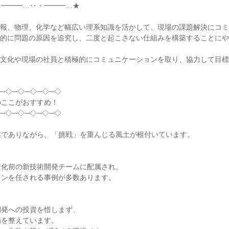
━━━…‥・━━━…★

報、物理、化学など幅広い理系知識を活かして、現場の課題解決にコミ
理的に問題の原因を追究し、二度と起こさない仕組みを構築することに
な文化や現場の社員と積極的にコミュニケーションを取り、協力して目
─◇─◇─◇─◇─◇

ここがおすすめ！

─◇─◇─◇─◇─◇

でありながら、「挑戦」を重んじる風土が根付いています。

化前の新技術開発チームに配属され、

ンを任される事例が多数あります。

発への投資を惜しまず、

を整えています。
