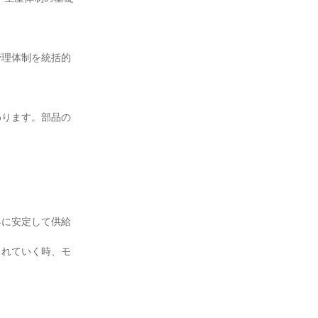
管理体制を統括的
わります。部品の
界に安定して供給
されていく時、モ