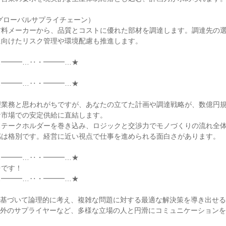
グローバルサプライチェーン）

材料メーカーから、品質とコストに優れた部材を調達します。調達先の
向けたリスク管理や環境配慮も推進します。

━━━…‥・━━━…★



━━━…‥・━━━…★

理業務と思われがちですが、あなたの立てた計画や調達戦略が、数億円
市場での安定供給に直結します。

ステークホルダーを巻き込み、ロジックと交渉力でモノづくりの流れ全
は格別です。経営に近い視点で仕事を進められる面白さがあります。

━━━…‥・━━━…★

です！

━━━…‥・━━━…★

基づいて論理的に考え、複雑な問題に対する最適な解決策を導き出せる
海外のサプライヤーなど、多様な立場の人と円滑にコミュニケーション