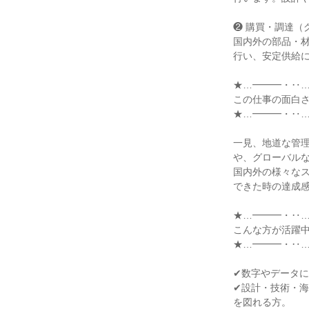
❷ 購買・調達（
国内外の部品・
行い、安定供給に
★…━━━・‥…
この仕事の面白さ
★…━━━・‥…
一見、地道な管
や、グローバルな
国内外の様々な
できた時の達成感
★…━━━・‥…
こんな方が活躍中
★…━━━・‥…
✔数字やデータに
✔設計・技術・
を図れる方。
