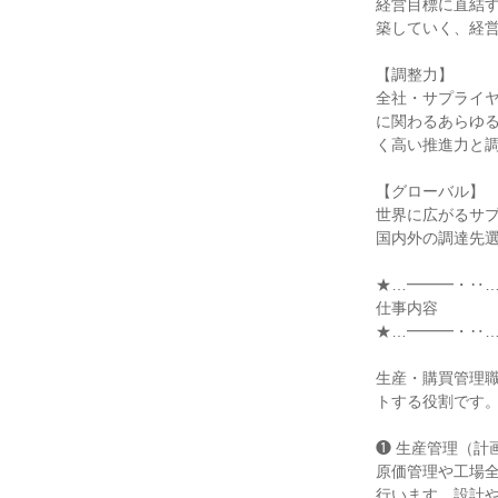
経営目標に直結
築していく、経営
【調整力】

全社・サプライ
に関わるあらゆ
く高い推進力と調
【グローバル】

世界に広がるサプ
国内外の調達先選
★…━━━・‥…
仕事内容

★…━━━・‥…
生産・購買管理
トする役割です。
❶ 生産管理（計
原価管理や工場
行います。設計や