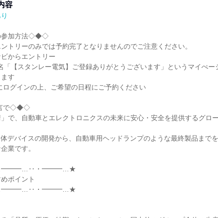
内容
あり
参加方法◇◆◇

ントリーのみでは予約完了となりませんのでご注意ください。

ビからエントリー

件名「【スタンレー電気】ご登録ありがとうございます」というマイぺー
ます

にログインの上、ご希望の日程にご予約ください

言で◇◆◇

術」で、自動車とエレクトロニクスの未来に安心・安全を提供するグロ
導体デバイスの開発から、自動車用ヘッドランプのような最終製品まで
企業です。

━━━…‥・━━━…★

めポイント

━━━…‥・━━━…★
