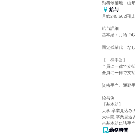
勤務候補地：山
給与
月給245,562円
給与詳細

基本給：月給 24万
固定残業代：なし
【一律手当】

全員に一律で支払
全員に一律で支払
資格手当、通勤手
給与例

【基本給】

大学 卒業見込みの方
大学院 卒業見込み
※基本給に諸手
勤務時間