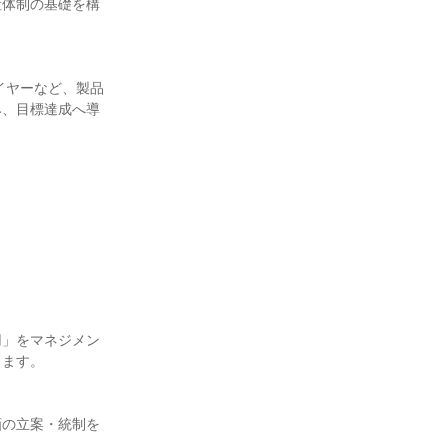
産体制の基礎を構
イヤーなど、製品
み、目標達成へ導


用」をマネジメン
ます。

画の立案・統制を

