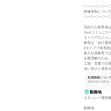
◇─◇─◇─◇─◇
研修体制について
◇─◇─◇─◇─◇
当社の人材育成は
1on1コミュニケ
キャリアビジョン
教育は「自己選択
3タイプで体系的
新入社員教育では
企業理解のため、
工場・営業での現
深い学びと成長
配属職種につい
職種候補が複数あ
勤務地
スタンレー電気株
勤務地
