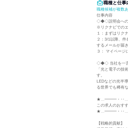
職種と仕事
職種候補が複数
仕事内容

◇◆◇説明会への
※リクナビでのエ
１：まずはリクナ
２：3/1以降、
するメールが届き
３： マイページ
◇◆◇ 当社を一
「光と電子の技
す。

LEDなどの光半
る世界でも稀有な
★…━━━・‥…
この求人のおすす
★…━━━・‥…
【戦略的貢献】
