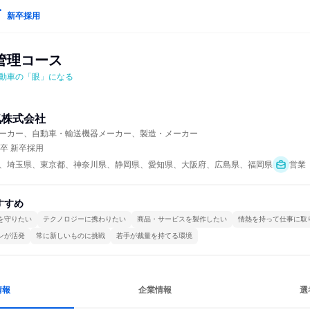
新卒採用
管理コース
動車の「眼」になる
気株式会社
ーカー、自動車・輸送機器メーカー、製造・メーカー
年卒 新卒採用
、埼玉県、東京都、神奈川県、静岡県、愛知県、大阪府、広島県、福岡県
営業
すすめ
を守りたい
テクノロジーに携わりたい
商品・サービスを製作したい
情熱を持って仕事に取
ンが活発
常に新しいものに挑戦
若手が裁量を持てる環境
情報
企業情報
選