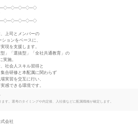
─◇─◇─◇─◇─◇



─◇─◇─◇─◇─◇

、上司とメンバーの

ーションをベースに、

実現を支援します。

型」「選抜型」「全社共通教育」の

に実施。

、社会人スキル習得と

集合研修と本配属に関わらず

場実習を交互に行い、

を実感できる環境です。
て
ります。選考のタイミングや内定後、入社後などに配属職種が確定します。
式会社
