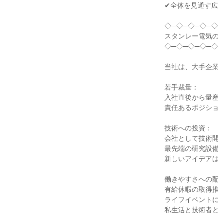
✔全体を見通す広
◇─◇─◇─◇─◇
スタンレー電気の
◇─◇─◇─◇─◇
当社は、大手企業
若手裁量：

入社直後から量産
責任あるポジショ
技術への投資：

会社として技術開
最先端の研究設備
新しいアイデアは
働きやすさへの配
有給休暇の取得推
ライフイベントに
私生活と技術者と