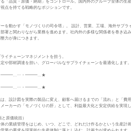
する「品質・原価・納期」をコントロール。国内外のグループ全体の生
視点を持てる戦略的なポジションです。

ヤーを動かす「モノづくりの司令塔」。 設計、営業、工場、海外サプラ
る部署と関わりながら業務を進めます。社内外の多様な関係者を巻き込
整力が身につきます。

ライチェーンマネジメントを担う。

定や部材調達を担い、グローバルなサプライチェーンを最適化します。
━━━…‥・━━━…★

━━━…‥・━━━…★

職は、設計図を実際の製品に変え、顧客へ届けるまでの「流れ」と「費
メーカーの「モノづくりの肝」として、利益最大化と安定供給を実現し
画と原価統括）

全体の業績管理をはじめ、いつ、どこで、どれだけ作るかという生産計
営業の要求を現実的な生産体制に落とし込む、計画力が求められます。