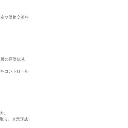
選定や価格交渉を
規模の原価低減
体をコントロール
方。

を取り、合意形成