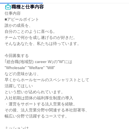
職種と仕事内容
仕事内容

■アピールポイント

誰かの成長を、

自分のことのように喜べる。

チームで何かを成し遂げるのが好きだ。

そんなあなたを、私たちは待っています。

今回募集する

｢総合職(地域型) career W｣の"W"には

"Wholesale" "Welfare" "Will"

などの意味があり、

早くからホールセールのスペシャリストとして

活躍してほしい

という想いが込められています。

入社初期は団体の福利厚生制度の導入

・運営をサポートする法人営業を経験。

その後、法人営業分野や関連する本社部署等、

幅広い分野で活躍するコースです。

ミッションは、
