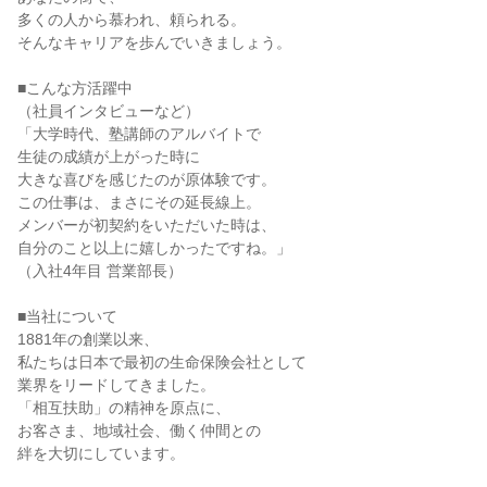
多くの人から慕われ、頼られる。

そんなキャリアを歩んでいきましょう。

■こんな方活躍中

（社員インタビューなど）

「大学時代、塾講師のアルバイトで

生徒の成績が上がった時に

大きな喜びを感じたのが原体験です。

この仕事は、まさにその延長線上。

メンバーが初契約をいただいた時は、

自分のこと以上に嬉しかったですね。」

（入社4年目 営業部長）

■当社について

1881年の創業以来、

私たちは日本で最初の生命保険会社として

業界をリードしてきました。

「相互扶助」の精神を原点に、

お客さま、地域社会、働く仲間との

絆を大切にしています。
