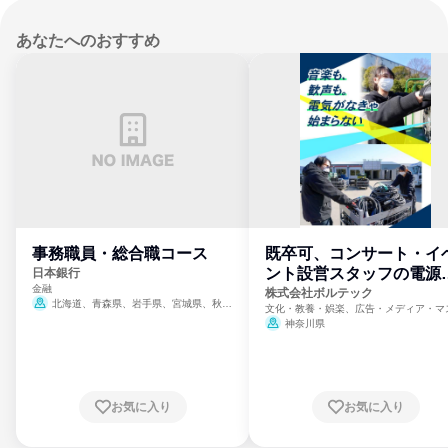
あなたへのおすすめ
事務職員・総合職コース
既卒可、コンサート・イ
ント設営スタッフの電源
日本銀行
金融
門
株式会社ボルテック
北海道、青森県、岩手県、宮城県、秋田
文化・教養・娯楽、広告・メディア・マ
県、山形県、福島県、茨城県、群馬県、埼玉
ミ、電力・ガス・水道・エネルギー
神奈川県
県、東京都、神奈川県、新潟県、富山県、石
川県、福井県、山梨県、長野県、静岡県、愛
知県、京都府、大阪府、兵庫県、鳥取県、島
根県、岡山県、広島県、山口県、徳島県、香
川県、愛媛県、高知県、福岡県、佐賀県、長
お気に入り
お気に入り
崎県、熊本県、大分県、宮崎県、鹿児島県、
沖縄県