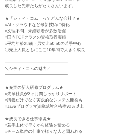
成長した先輩たちがたくさんいます。

★「シティ・コム」ってどんな会社？★

○AI・クラウドなど最新技術に特化

○文理不問、未経験者が多数活躍

○国内TOPクラスの資格取得実績

○平均年齢28歳・男女比50:50の若手中心

〇売上人員ともにここ10年間で大きく成長

━━━━━━━━━━━━━━━

＼シティ・コムの魅力／

━━━━━━━━━━━━━━━

★充実の新人研修プログラム★

○先輩社員が3ヶ月間しっかりサポート

○講義だけでなく実践的なシステム開発も

○Javaプログラマ資格試験合格率90％以上

★成長できる仕事環境★

○若手主体で早くから経験を積める

○チーム単位の仕事で様々な人と関われる
