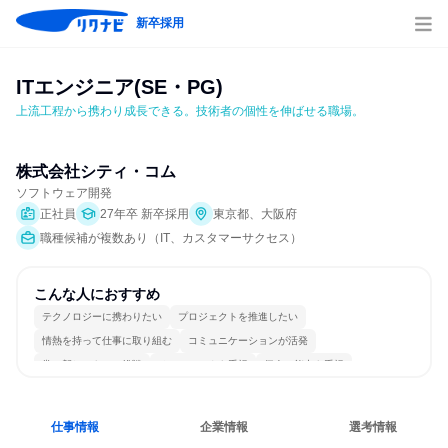
新卒採用
ITエンジニア(SE・PG)
上流工程から携わり成長できる。技術者の個性を伸ばせる職場。
株式会社シティ・コム
ソフトウェア開発
正社員
27年卒 新卒採用
東京都、大阪府
職種候補が複数あり（IT、カスタマーサクセス）
こんな人におすすめ
テクノロジーに携わりたい
プロジェクトを推進したい
情熱を持って仕事に取り組む
コミュニケーションが活発
常に新しいものに挑戦
チームワークを重視
個人の能力を重視
若手が裁量を持てる環境
仕事情報
企業情報
選考情報