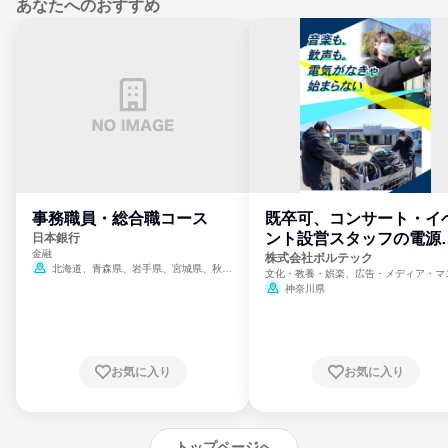
あなたへのおすすめ
事務職員・総合職コース
既卒可、コンサート・イ
ント設営スタッフの電源
日本銀行
金融
門
株式会社ボルテック
北海道、青森県、岩手県、宮城県、秋田
文化・教養・娯楽、広告・メディア・マ
県、山形県、福島県、茨城県、群馬県、埼玉
ミ、電力・ガス・水道・エネルギー
神奈川県
県、東京都、神奈川県、新潟県、富山県、石
川県、福井県、山梨県、長野県、静岡県、愛
知県、京都府、大阪府、兵庫県、鳥取県、島
根県、岡山県、広島県、山口県、徳島県、香
川県、愛媛県、高知県、福岡県、佐賀県、長
お気に入り
お気に入り
崎県、熊本県、大分県、宮崎県、鹿児島県、
沖縄県
トップページへ